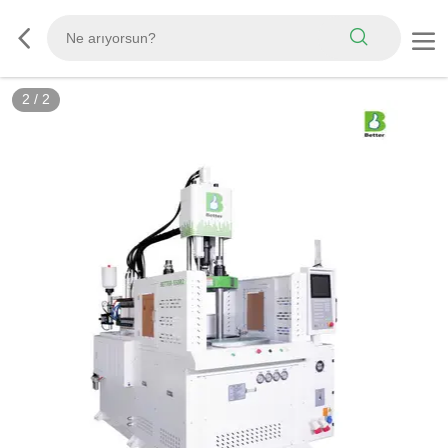
2
/
2