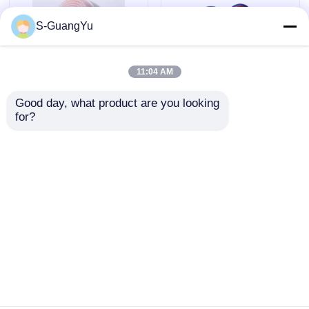
S-GuangYu
11:04 AM
Good day, what product are you looking 
Yüz Temizleme
Sıvı Silikon Kauçuk
for?
Fırçası Üretimi İçin
Dönüştürme Makinesi
Dikey Çift Kayar LSR
İki Renkli Silikon
Enjeksiyon Makinesi
Kauçuk Enjeksiyon
Talep Gönder
Talep Gönder
Kalıplama Makinesi
Ana sayfa
Hakkımızda
Bize ulaşın
Desktop Site
Site Haritası
Gizlilik Politikası
Kalite
LSR Enjeksiyon Makinesi
Çin