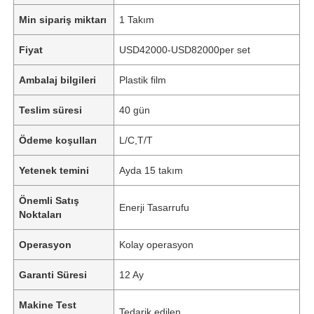
Min sipariş miktarı
1 Takım
Fiyat
USD42000-USD82000per set
Ambalaj bilgileri
Plastik film
Teslim süresi
40 gün
Ödeme koşulları
L/C,T/T
Yetenek temini
Ayda 15 takım
Önemli Satış
Enerji Tasarrufu
Noktaları
Operasyon
Kolay operasyon
Garanti Süresi
12 Ay
Makine Test
Tedarik edilen