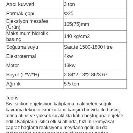
Atıcı kuvveti
3 ton
Parmak çapı
Φ25
Fabrika turu
Ejeksiyon mesafesi
105
(
75
)
mm
(Ürün)
Maksimum hidrolik
Kalite kontrol
140 kg/cm2
basınç
Soğutma suyu
Saatte 1500-1800 litre
Bize ulaşın
Elektrotermal
4kw
Motor
13kw
Haberler
Boyut (L*W*H)
2.84*2.13*2.86/3.67
Ağırlık
5.5 ton
Tüm servis talepleri
Teorisi
Sıvı silikon enjeksiyon kalıplama makineleri soğuk
kavrama teknolojisini kullanır.karışım bir vida ile basınç
Teklif isteği
altına alınır ve yüksek sıcaklıkta kalıp boşluğuna enjekte
edilir.Kalıpların ısıtıcı etkisi altında, hızlı bir kimyasal
çapraz bağlantı reaksiyonu meydana gelir, bu da
LSR Enjeksiyon Makinesi