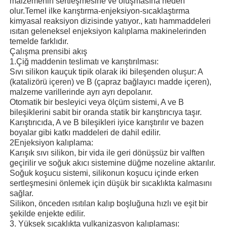
malzemenin sertleşmesine ve oluşmasına neden
olur.Temel ilke karıştırma-enjeksiyon-sıcaklaştırma
kimyasal reaksiyon dizisinde yatıyor., katı hammaddeleri
Silikon Enjeksiyon Kalıplama Makinesi
ısıtan geleneksel enjeksiyon kalıplama makinelerinden
temelde farklıdır.
Çalışma prensibi akış
LSR dozlama sistemi
1.
Çiğ maddenin teslimatı ve karıştırılması:
Sıvı silikon kauçuk tipik olarak iki bileşenden oluşur: A
(katalizörü içeren) ve B (çapraz bağlayıcı madde içeren),
Aşırı kalıplama makinesi
malzeme varillerinde ayrı ayrı depolanır.
Otomatik bir besleyici veya ölçüm sistemi, A ve B
bileşiklerini sabit bir oranda statik bir karıştırıcıya taşır.
Karıştırıcıda, A ve B bileşikleri iyice karıştırılır ve bazen
Enjeksiyon kalıplama makinesi aksesuarları
boyalar gibi katkı maddeleri de dahil edilir.
2Enjeksiyon kalıplama:
Karışık sıvı silikon, bir vida ile geri dönüşsüz bir valften
Sıvı silikon kauçuk enjeksiyon kalıplaması
geçirilir ve soğuk akıcı sistemine düğme nozeline aktarılır.
Soğuk koşucu sistemi, silikonun koşucu içinde erken
sertleşmesini önlemek için düşük bir sıcaklıkta kalmasını
Sıvı silikon kalıplama
sağlar.
Silikon, önceden ısıtılan kalıp boşluğuna hızlı ve eşit bir
şekilde enjekte edilir.
Silikon kauçuk enjeksiyon kalıplama
3. Yüksek sıcaklıkta vulkanizasyon kalıplaması: