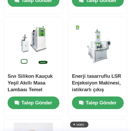
Talep Gönder
Talep Gönder
Yükseltin
Sıvı Silikon Kauçuk
Enerji tasarruflu LSR
Yeşil Akıllı Masa
Enjeksiyon Makinesi,
Lambası Temel
istikrarlı çıkış
Silikon Üstü
performansı ve
Talep Gönder
Talep Gönder
Kalıplama Makinesi
bağımsız çift silindirli
enjeksiyon sistemi