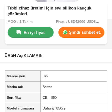
Tıbbi cihaz üretimi için sıvı silikon kauçuk
çözümleri
MOQ：1 Takım
Fiyat：USD42000-USD82000per set
Şimdi sohbet et.
En iyi fiyat
ÜRüN AçıKLAMASı
Menşe yeri
Çin
Marka adı
Better
Sertifika
CE、ISO
Model numarası
Daha iyi 850r2