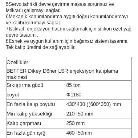
5Servo tahrikli devre çevirme masası sorunsuz ve
istikrarlı çalışmayı sağlar.
6Mekanik konumlandırma aygıtı doğru konumlandırmayı
ve kalıbı korumayı sağlar.
7Istikrarlı enjeksiyon hacmi sağlamak için silikon özel yağ
devre tasarımı.
8Esnek ve uygun kullanım için bağımsız sistem tasarımı.
Tek kalıp üretimi de sağlayabilir.
Özellikler:
BETTER Dikey Döner LSR enjeksiyon kalıplama
makinesi
Sıkıştırma gücü
85 ton
boyut
Φ1180
Ana sayfa
En fazla kalıp boyutu
430*430 ((600*350) mm
Min kalıp yüksekliği
210+50 mm
Ürünler
Kalıp çarpması
250 mm
En fazla gün ışığı
460+50mm
Hakkımızda