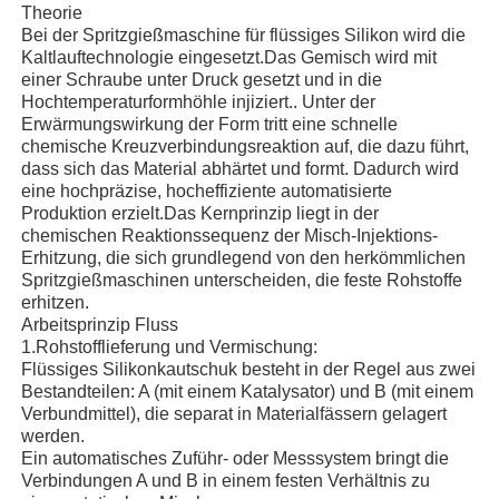
Theorie
Bei der Spritzgießmaschine für flüssiges Silikon wird die
Kaltlauftechnologie eingesetzt.Das Gemisch wird mit
Silikon Spritzgießmaschine
einer Schraube unter Druck gesetzt und in die
Hochtemperaturformhöhle injiziert.. Unter der
Erwärmungswirkung der Form tritt eine schnelle
LSR-Dosierungssystem
chemische Kreuzverbindungsreaktion auf, die dazu führt,
dass sich das Material abhärtet und formt. Dadurch wird
eine hochpräzise, hocheffiziente automatisierte
Umspritzmaschine
Produktion erzielt.Das Kernprinzip liegt in der
chemischen Reaktionssequenz der Misch-Injektions-
Erhitzung, die sich grundlegend von den herkömmlichen
Spritzgussmaschinen-Zubehör
Spritzgießmaschinen unterscheiden, die feste Rohstoffe
erhitzen.
Arbeitsprinzip Fluss
Spritzgießereien aus Flüssigsilikongummi
1.
Rohstofflieferung und Vermischung:
Flüssiges Silikonkautschuk besteht in der Regel aus zwei
Bestandteilen: A (mit einem Katalysator) und B (mit einem
flüssiges Silikonformteil
Verbundmittel), die separat in Materialfässern gelagert
werden.
Ein automatisches Zuführ- oder Messsystem bringt die
Verbindungen A und B in einem festen Verhältnis zu
Silikongummi-Spritzgießerei