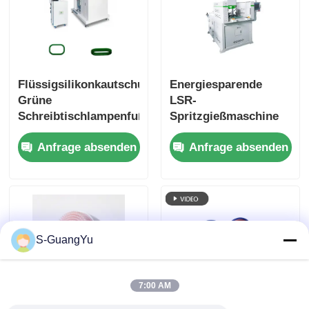
Flüssigsilikonkautschuk
Energiesparende
Grüne
LSR-
Schreibtischlampenfuß
Spritzgießmaschine
Silikon-
mit stabiler Leistung
Anfrage absenden
Anfrage absenden
Spritzgießmaschine
und unabhängigem
Doppelzylinderspritzsys
S-GuangYu
7:00 AM