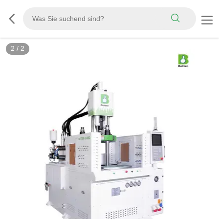
2
/
2