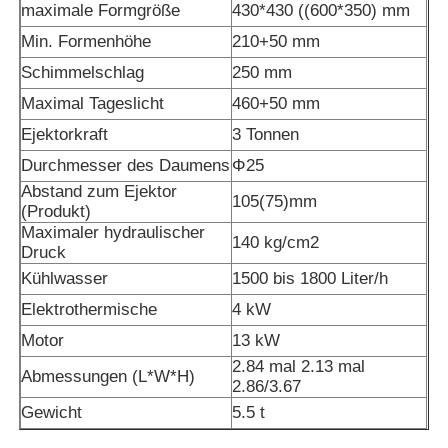
maximale Formgröße
430*430 ((600*350) mm
Min. Formenhöhe
210+50 mm
Fabrik Tour
Schimmelschlag
250 mm
Maximal Tageslicht
460+50 mm
Qualitätskontrolle
Ejektorkraft
3 Tonnen
Durchmesser des Daumens
Φ25
Kontakt
Abstand zum Ejektor
105
(
75
)
mm
(Produkt)
Maximaler hydraulischer
140 kg/cm2
Nachrichten
Druck
Kühlwasser
1500 bis 1800 Liter/h
Elektrothermische
4 kW
Alle Fälle
Motor
13 kW
2.84 mal 2.13 mal
Referenzen
Abmessungen (L*W*H)
2.86/3.67
Gewicht
5.5 t
LSR-Spritzgießmaschine