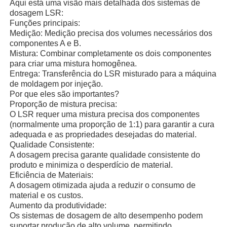
Aqui está uma visão mais detalhada dos sistemas de
dosagem LSR:
Funções principais:
Fábrica
Medição: Medição precisa dos volumes necessários dos
componentes A e B.
Mistura: Combinar completamente os dois componentes
Controle de Qualidade
para criar uma mistura homogênea.
Entrega: Transferência do LSR misturado para a máquina
de moldagem por injeção.
Fale Conosco
Por que eles são importantes?
Proporção de mistura precisa:
O LSR requer uma mistura precisa dos componentes
(normalmente uma proporção de 1:1) para garantir a cura
notícias
adequada e as propriedades desejadas do material.
Qualidade Consistente:
A dosagem precisa garante qualidade consistente do
Todos os casos
produto e minimiza o desperdício de material.
Eficiência de Materiais:
A dosagem otimizada ajuda a reduzir o consumo de
Pedir um orçamento
material e os custos.
Aumento da produtividade:
Os sistemas de dosagem de alto desempenho podem
Máquina de moldagem por injeção LSR
suportar produção de alto volume, permitindo