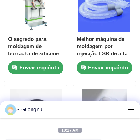
O segredo para
Melhor máquina de
moldagem de
moldagem por
borracha de silicone
injecção LSR de alta
líquida de alta
precisão para
Enviar inquérito
Enviar inquérito
precisão
componentes
médicos de silicone
S-GuangYu
10:17 AM