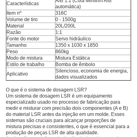
A/B 1:1 (Cola Minitrim A/B
Características
automática)
Item nº
316C
Volume de tiro
0 - 1500g
Material
20L/200L
Razão
1:1
Fonte do motor
Servo hidráulico
Tamanho
1350 x 1030 x 1850
Peso
860kg
Modo de mistura
Mistura Estática
Estilo de trabalho
Bomba de êmbolo
Silencioso, economia de energia,
Aplicativo
dados visualizados
O que é o sistema de dosagem LSR?
Um sistema de dosagem LSR é um equipamento
Casa
especializado usado no processo de fabricação para
medir e misturar com precisão dois componentes (A e B)
do material LSR antes da injeção em um molde. Esses
Produtos
sistemas são cruciais para alcançar proporções de
mistura precisas e consistentes, o que é essencial para a
produção de peças LSR de alta qualidade.
Quem Somos