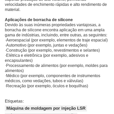
velocidades de enchimento rápidas e alto rendimento de
material.
Máquina de moldagem por injecção de silicone
Aplicações de borracha de silicone
Devido às suas inúmeras propriedades vantajosas, a
Sistema de dosagem LSR
borracha de silicone encontra aplicação em uma ampla
gama de indústrias, incluindo, entre outras, as seguintes:
·
Aeroespacial (por exemplo, elementos de traje espacial)
·
Automotivo (por exemplo, juntas e vedações)
Máquina de sobreformação
·
Construção (por exemplo, revestimentos e selantes)
·
Elétrica e eletrônica (por exemplo, adesivos e
encapsulantes)
Acessórios para Máquinas de Moldagem por Injeção
·
Processamento de alimentos (por exemplo, moldes para
alimentos)
·
Médico (por exemplo, componentes de instrumentos
Moldagem por injecção de borracha de silicone líquido
médicos, como vedações, tubos e válvulas)
·
Recreação (por exemplo, óculos e boquilhas)
molde líquido do silicone
Etiquetas:
Máquina de moldagem por injeção LSR
Moagem por injecção de borracha de silicone