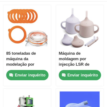
85 toneladas de
Máquina de
máquina da
moldagem por
modelação por
injecção LSR de
injeção da força de
servomotor de alta
Enviar inquérito
Enviar inquérito
aperto LSR para a
precisão para copos
gaxeta do anel do
de formação de bebés
selo do frasco do
silicone