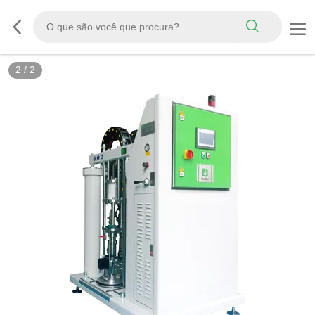
2
/
2