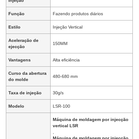
injeção
Função
Fazendo produtos diários
Estilo
Injeção Vertical
Aceleração de
150MM
ejecção
Vantagens
Alta eficiência
Curso da abertura
480-680 mm
do molde
Taxa de injeção
30g/s
Modelo
LSR-100
Máquina de moldagem por injecção
vertical LSR
,
Máquina de moldagem por injecção