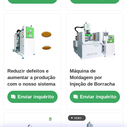
Equipamento de
Conversão Vertical de
Sólido para Líquido
de Borracha de
Silicone Líquido
Reduzir defeitos e
Máquina de
aumentar a produção
Moldagem por
com o nosso sistema
Injeção de Borracha
de alimentação LSR
de Silicone Líquido
Enviar inquérito
Enviar inquérito
de Alta Precisão para
Aplicações
Industriais