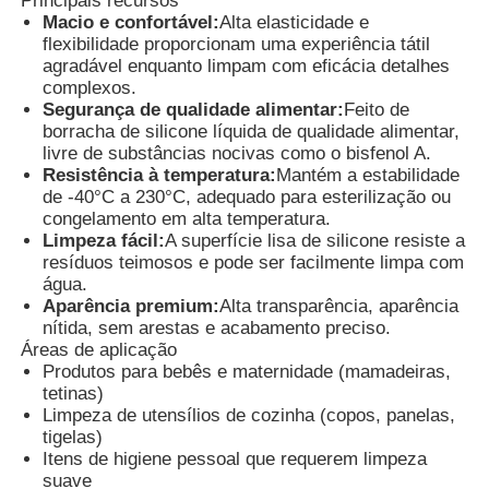
Principais recursos
Macio e confortável:
Alta elasticidade e
flexibilidade proporcionam uma experiência tátil
Fábrica
agradável enquanto limpam com eficácia detalhes
complexos.
Segurança de qualidade alimentar:
Feito de
borracha de silicone líquida de qualidade alimentar,
Controle de Qualidade
livre de substâncias nocivas como o bisfenol A.
Resistência à temperatura:
Mantém a estabilidade
de -40°C a 230°C, adequado para esterilização ou
Fale Conosco
congelamento em alta temperatura.
Limpeza fácil:
A superfície lisa de silicone resiste a
resíduos teimosos e pode ser facilmente limpa com
notícias
água.
Aparência premium:
Alta transparência, aparência
nítida, sem arestas e acabamento preciso.
Todos os casos
Áreas de aplicação
Produtos para bebês e maternidade (mamadeiras,
tetinas)
Pedir um orçamento
Limpeza de utensílios de cozinha (copos, panelas,
tigelas)
Itens de higiene pessoal que requerem limpeza
Máquina de moldagem por injeção LSR
suave