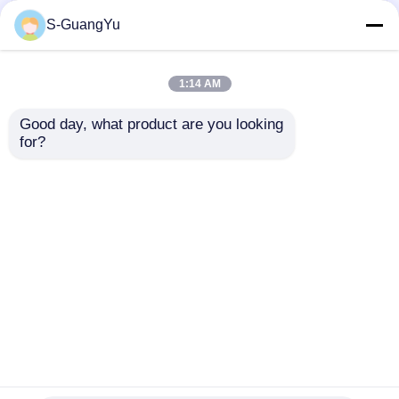
S-GuangYu
1:14 AM
Good day, what product are you looking 
Máquina de
LSR Máquina de
for?
sobremoldagem LSR
moldagem por
de alta precisão para
injecção de líquido de
montagens de
silicone vertical
Enviar inquérito
Enviar inquérito
silicone para câmeras
inteligentes
Casa
Mapa do Site
Fale Conosco
Desktop Site
Mapa do Site
Política de privacidade
Qualidade
Máquina de moldagem por injeção LSR