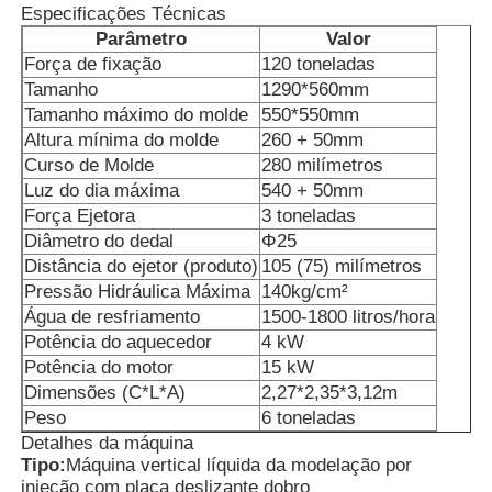
Especificações Técnicas
Parâmetro
Valor
Máquina de moldagem por injecção de silicone
Força de fixação
120 toneladas
Tamanho
1290*560mm
Tamanho máximo do molde
550*550mm
Sistema de dosagem LSR
Altura mínima do molde
260 + 50mm
Curso de Molde
280 milímetros
Luz do dia máxima
540 + 50mm
Máquina de sobreformação
Força Ejetora
3 toneladas
Diâmetro do dedal
Φ25
Distância do ejetor (produto)
105 (75) milímetros
Acessórios para Máquinas de Moldagem por Injeção
Pressão Hidráulica Máxima
140kg/cm²
Água de resfriamento
1500-1800 litros/hora
Moldagem por injecção de borracha de silicone líquido
Potência do aquecedor
4 kW
Potência do motor
15 kW
Dimensões (C*L*A)
2,27*2,35*3,12m
molde líquido do silicone
Peso
6 toneladas
Detalhes da máquina
Tipo:
Máquina vertical líquida da modelação por
Moagem por injecção de borracha de silicone
injeção com placa deslizante dobro