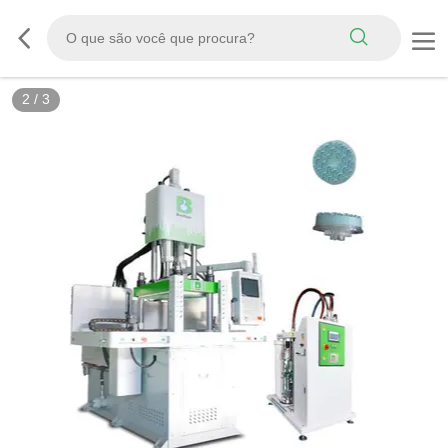
2
/
3