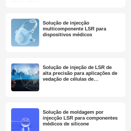
Fábrica
Solução de injecção
multicomponente LSR para
dispositivos médicos
Controle de Qualidade
Fale Conosco
Solução de injeção de LSR de
notícias
alta precisão para aplicações de
vedação de células de
combustível
Todos os casos
Pedir um orçamento
Solução de moldagem por
injecção LSR para componentes
médicos de silicone
Máquina de moldagem por injeção LSR