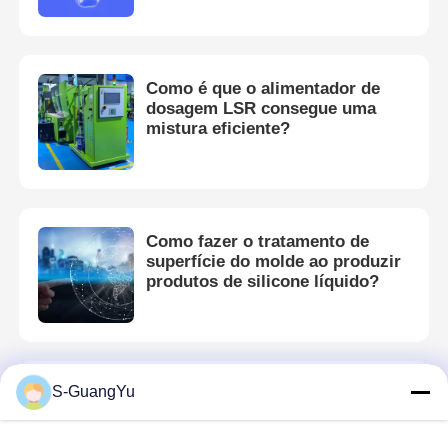
Máquina de moldagem por injecção de silicone
Como é que o alimentador de
dosagem LSR consegue uma
Sistema de dosagem LSR
mistura eficiente?
Máquina de sobreformação
Como fazer o tratamento de
Acessórios para Máquinas de Moldagem por Injeção
superfície do molde ao produzir
produtos de silicone líquido?
Moldagem por injecção de borracha de silicone líquido
molde líquido do silicone
S-GuangYu
Quais materiais são adequados
para máquinas de moldagem por
Moagem por injecção de borracha de silicone
injeção?