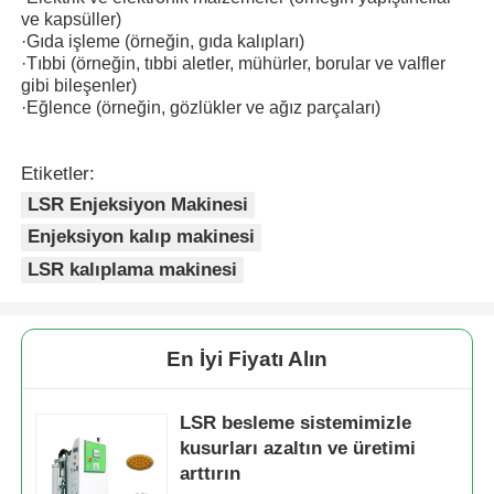
ve kapsüller)
·
Gıda işleme (örneğin, gıda kalıpları)
Silikon Enjeksiyon Kalıplama Makinesi
·
Tıbbi (örneğin, tıbbi aletler, mühürler, borular ve valfler
gibi bileşenler)
·
Eğlence (örneğin, gözlükler ve ağız parçaları)
LSR dozlama sistemi
Etiketler:
Aşırı kalıplama makinesi
LSR Enjeksiyon Makinesi
Enjeksiyon kalıp makinesi
Enjeksiyon kalıplama makinesi aksesuarları
LSR kalıplama makinesi
Sıvı silikon kauçuk enjeksiyon kalıplaması
En İyi Fiyatı Alın
Sıvı silikon kalıplama
LSR besleme sistemimizle
kusurları azaltın ve üretimi
arttırın
Silikon kauçuk enjeksiyon kalıplama