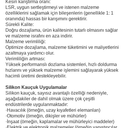
Kesin karıştırma oranı:
LSR, uygun sertleştirmeyi ve istenen malzeme
özelliklerini sağlamak için bileşenlerin (genellikle 1: 1
Fabrika turu
oranında) hassas bir karışımını gerektirir.
Sürekli Kalite:
Doğru dozajlama, ürün kalitesinin tutarlı olmasını sağlar
Kalite kontrol
ve malzeme israfını en aza indirir.
Malzeme verimliliği:
Optimize dozajlama, malzeme tüketimini ve maliyetlerini
Bize ulaşın
azaltmaya yardımcı olur.
Verimliliğin artması:
Yüksek performanslı dozlama sistemleri, hızlı doldurma
hızlarını ve yüksek malzeme işlemini sağlayarak yüksek
Haberler
hacimli üretimi destekleyebilir.
Silikon Kauçuk Uygulamalar
Tüm servis talepleri
Silikon kauçuk, sayısız avantajlı özelliği nedeniyle,
aşağıdakiler de dahil olmak üzere çok çeşitli
endüstrilerde uygulanmaktadır:
Teklif isteği
·
Havacılık (örneğin, uzay kıyafetleri elemanları)
·
Otomotiv (örneğin, dikişler ve mühürler)
·
İnşaat (örneğin, kaplamalar ve mühürleyici maddeler)
LSR Enjeksiyon Makinesi
·
Elektrik ve elektronik malzemeler (örneğin yapıştırıcılar