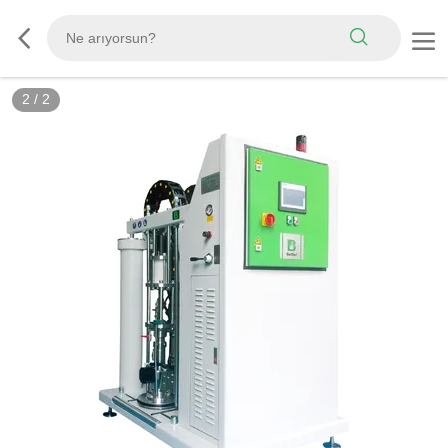
2
/
2