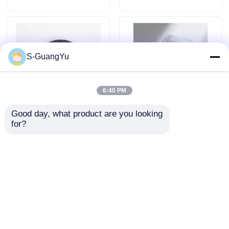
S-GuangYu
6:40 PM
Good day, what product are you looking 
Elektrikli Yüksek
Yüksek hassasiyetli
for?
Hassasiyetli LSR
LSR Enjeksiyon
Enjeksiyon Kalıplama
Kalıplama Makinesi
Makinesi
Sıvı Silikon Kauçuk
Talep Gönder
Talep Gönder
Telefon Kutusu
Ana sayfa
Hakkımızda
Bize ulaşın
Desktop Site
Site Haritası
Gizlilik Politikası