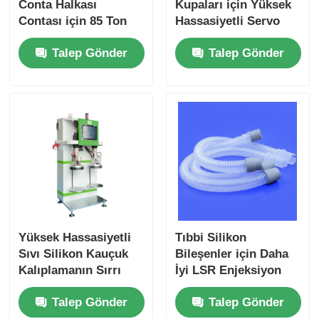
Conta Halkası
Kupaları için Yüksek
Contası için 85 Ton
Hassasiyetli Servo
Sıkma Kuvveti LSR
Motor LSR
Talep Gönder
Talep Gönder
Enjeksiyon Makinesi
Enjeksiyon Kalıplama
Makinesi
Yüksek Hassasiyetli
Tıbbi Silikon
Sıvı Silikon Kauçuk
Bileşenler için Daha
Kalıplamanın Sırrı
İyi LSR Enjeksiyon
Kalıplama Makinesi
Talep Gönder
Talep Gönder
Yüksek Hassasiyet