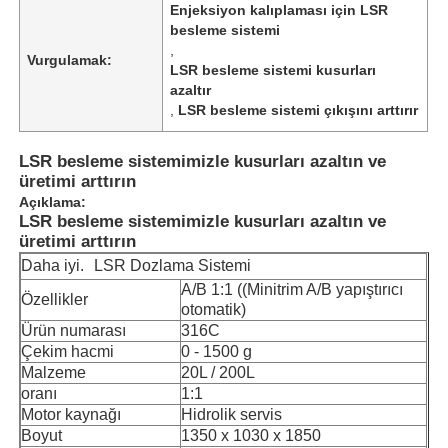
Enjeksiyon kalıplaması için LSR
besleme sistemi
,
Vurgulamak:
LSR besleme sistemi kusurları
azaltır
,
LSR besleme sistemi çıkışını arttırır
LSR besleme sistemimizle kusurları azaltın ve
üretimi arttırın
Açıklama:
LSR besleme sistemimizle kusurları azaltın ve
üretimi arttırın
Daha iyi.
LSR Dozlama Sistemi
A/B 1:1 ((Minitrim A/B yapıştırıcı
Özellikler
otomatik)
Ürün numarası
316C
Çekim hacmi
0 - 1500 g
Malzeme
20L / 200L
oranı
1:1
Motor kaynağı
Hidrolik servis
Boyut
1350 x 1030 x 1850