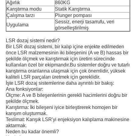
Ağırlık
860KG
Karıştırma modu
Statik Karıştırma
Çalışma tarzı
Plunger pompası
Sessiz, enerji tasarrufu, veri
Uygulama
görselleştirilmiş
LSR dozaj sistemi nedir?
Bir LSR dozaj sistemi, bir kalıp içine enjekte edilmeden
önce LSR malzemesinin iki bileşenini (A ve B) hassas bir
şekilde ölçmek ve karıştırmak için üretim sürecinde
kullanılan özel bir ekipmandır.Bu sistemler doğru ve tutarlı
karıştırma oranlarına ulaşmak için çok önemlidir, yüksek
kaliteli LSR parçaları üretmek için gereklidir.
İşte LSR dozaj sistemlerine daha ayrıntılı bir bakış:
Ana fonksiyonlar:
Ölçme: A ve B bileşenlerinin gerekli hacimlerini doğru bir
Ana sayfa
şekilde ölçmek.
Karıştırma: İki bileşeni iyice birleştirerek homojen bir
karışım oluşturmak.
Ürünler
Teslimat: Karışık LSR'yi enjeksiyon kalıplama makinesine
aktarmak.
Neden bu kadar önemli?
Hakkımızda