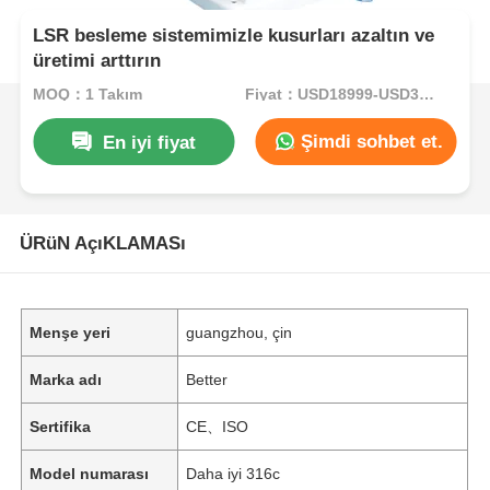
LSR besleme sistemimizle kusurları azaltın ve
üretimi arttırın
MOQ：1 Takım
Fiyat：USD18999-USD34999per set
Şimdi sohbet et.
En iyi fiyat
ÜRüN AçıKLAMASı
Menşe yeri
guangzhou, çin
Marka adı
Better
Sertifika
CE、ISO
Model numarası
Daha iyi 316c