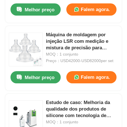
Falem agora.
Melhor preço
Máquina de moldagem por
injeção LSR com medição e
mistura de precisão para
produção automatizada de
MOQ：1 conjunto
mamilos de bebê
Preço：USD42000-USD82000per set
Falem agora.
Melhor preço
Estudo de caso: Melhoria da
qualidade dos produtos de
silicone com tecnologia de
mistura avançada
MOQ：1 conjunto