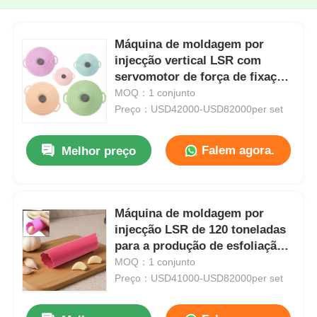
Máquina de moldagem por
injecção vertical LSR com
servomotor de força de fixação
de 160 toneladas e alta precisão
MOQ：1 conjunto
Preço：USD42000-USD82000per set
Falem agora.
Melhor preço
Máquina de moldagem por
injecção LSR de 120 toneladas
para a produção de esfoliação
automática de alho de
MOQ：1 conjunto
qualidade alimentar
Preço：USD41000-USD82000per set