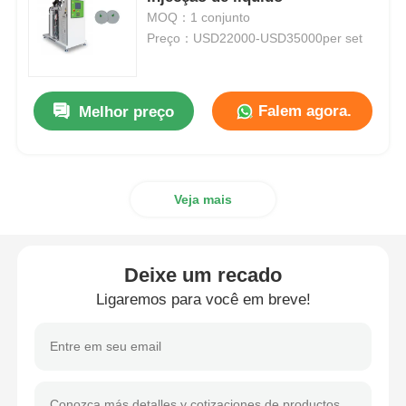
MOQ：1 conjunto
Preço：USD22000-USD35000per set
Máquina de moldagem por injecção de silicone
Sistema de dosagem LSR
Falem agora.
Melhor preço
Máquina de sobreformação
Veja mais
Acessórios para Máquinas de Moldagem por Injeção
Deixe um recado
Moldagem por injecção de borracha de silicone líquido
Ligaremos para você em breve!
molde líquido do silicone
Moagem por injecção de borracha de silicone