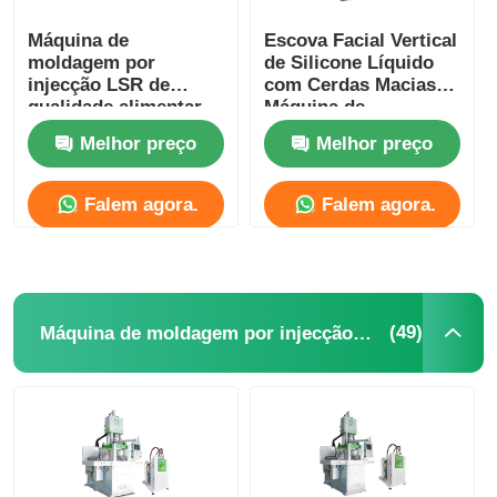
Máquina de
Escova Facial Vertical
moldagem por
de Silicone Líquido
injecção LSR de
com Cerdas Macias
qualidade alimentar
Máquina de
Moldagem por Injeção
Melhor preço
Melhor preço
LSR
Falem agora.
Falem agora.
(49)
Máquina de moldagem por injecção de silicone