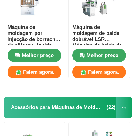
Máquina de
Máquina de
moldagem por
moldagem de balde
injecção de borracha
dobrável LSR
de silicone líquido
Máquina de balde de
LSR Dual Color
água de silicone
Melhor preço
Melhor preço
Silicone Pacifier
doméstico portátil
Falem agora.
Falem agora.
(22)
Acessórios para Máquinas de Moldagem por Injeção