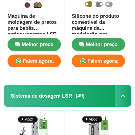
Máquina de
Silicone do produto
moldagem de pratos
comestível da
para bebês
máquina da
antiderrapantes LSR
modelação por
com ventosa
injeção do silicone do
Melhor preço
Melhor preço
babador do bebê
Falem agora.
Falem agora.
(49)
Sistema de dosagem LSR