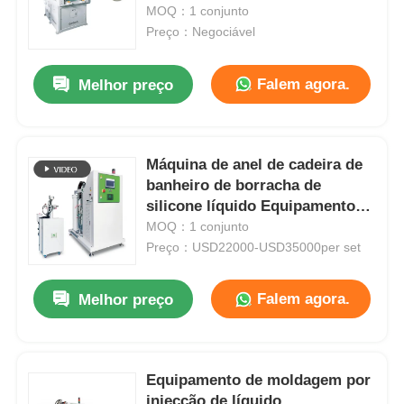
MOQ：1 conjunto
Preço：Negociável
Fábrica
Falem agora.
Melhor preço
Controle de Qualidade
Máquina de anel de cadeira de
Fale Conosco
banheiro de borracha de
silicone líquido Equipamento
notícias
de moldagem de cadeira de
MOQ：1 conjunto
silicone antibacteriana
Preço：USD22000-USD35000per set
Todos os casos
Falem agora.
Melhor preço
Pedir um orçamento
Equipamento de moldagem por
Máquina de moldagem por injeção LSR
injecção de líquido