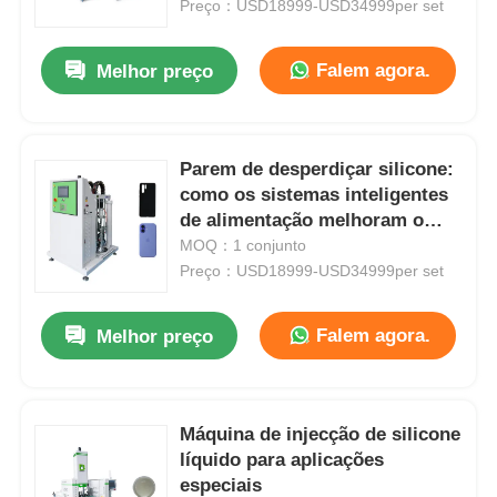
Preço：USD18999-USD34999per set
Falem agora.
Melhor preço
Parem de desperdiçar silicone:
como os sistemas inteligentes
de alimentação melhoram o
rendimento
MOQ：1 conjunto
Preço：USD18999-USD34999per set
Falem agora.
Melhor preço
Casa
Produtos
Máquina de injecção de silicone
líquido para aplicações
especiais
Quem Somos