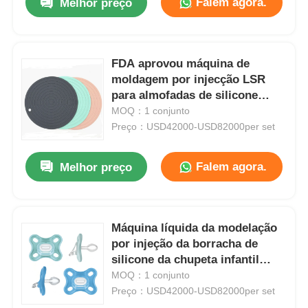
Falem agora.
Melhor preço
FDA aprovou máquina de
moldagem por injecção LSR
para almofadas de silicone
resistentes ao calor com 120
MOQ：1 conjunto
toneladas de força de presa
Preço：USD42000-USD82000per set
Falem agora.
Melhor preço
Máquina líquida da modelação
por injeção da borracha de
silicone da chupeta infantil
Ultra‑Soft
MOQ：1 conjunto
Preço：USD42000-USD82000per set