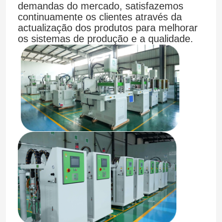
demandas do mercado, satisfazemos
continuamente os clientes através da
actualização dos produtos para melhorar
Fábrica
os sistemas de produção e a qualidade.
Controle de Qualidade
Fale Conosco
notícias
Todos os casos
Pedir um orçamento
Máquina de moldagem por injeção LSR