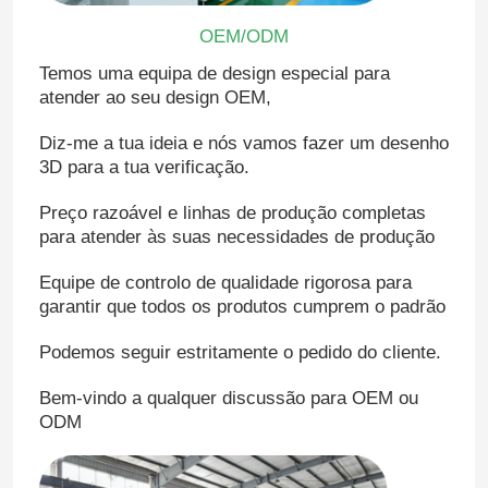
OEM/ODM
Máquina de moldagem por injecção de silicone
Temos uma equipa de design especial para
atender ao seu design OEM,
Sistema de dosagem LSR
Diz-me a tua ideia e nós vamos fazer um desenho
3D para a tua verificação.
Máquina de sobreformação
Preço razoável e linhas de produção completas
para atender às suas necessidades de produção
Acessórios para Máquinas de Moldagem por Injeção
Equipe de controlo de qualidade rigorosa para
garantir que todos os produtos cumprem o padrão
Moldagem por injecção de borracha de silicone líquido
Podemos seguir estritamente o pedido do cliente.
Bem-vindo a qualquer discussão para OEM ou
molde líquido do silicone
ODM
Moagem por injecção de borracha de silicone