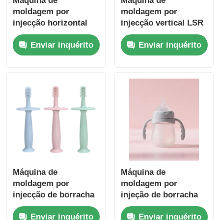
Máquina de
Máquina de
moldagem por
moldagem por
injecção horizontal
injecção vertical LSR
LSR para molde de
para raspadores de
Enviar inquérito
Enviar inquérito
cozimento
silicone resistentes
ao calor com alta
eficiência e controlo
de precisão
Máquina de
Máquina de
moldagem por
moldagem por
injecção de borracha
injeção de borracha
de silicone líquido
de silicone líquido
Enviar inquérito
Enviar inquérito
para crianças Escova
vertical para