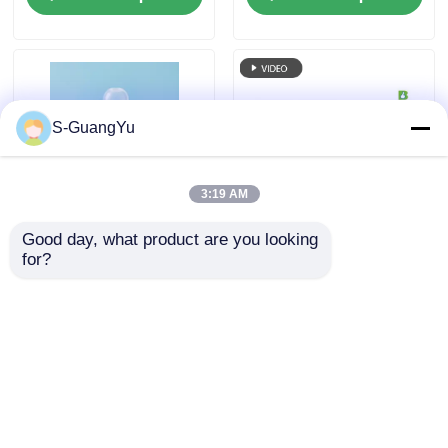
de dentes com
mamadeira
material da FDA
S-GuangYu
3:19 AM
Good day, what product are you looking 
Máquina de
Máquina de
for?
moldagem por
moldagem de
injeção de chupeta de
manuseio de tampa
silicone líquido para
de cozinha de
Enviar inquérito
Enviar inquérito
mamadeira de
borracha de silicone
silicone
líquido Máquina de
moldar manuseio de
tampa resistente ao
Casa
Mapa do Site
Fale Conosco
Desktop Site
calor