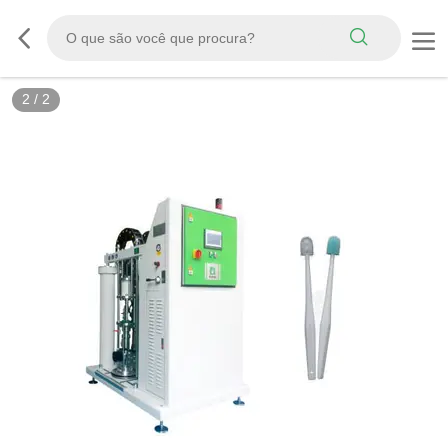
2
/
2