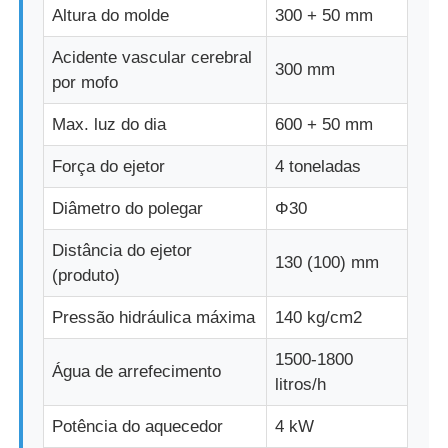
Altura do molde
300 + 50 mm
Acidente vascular cerebral
Fábrica
300 mm
por mofo
Controle de Qualidade
Max. luz do dia
600 + 50 mm
Força do ejetor
4 toneladas
Fale Conosco
Diâmetro do polegar
Φ30
notícias
Distância do ejetor
130 (100) mm
(produto)
Todos os casos
Pressão hidráulica máxima
140 kg/cm2
1500-1800
Água de arrefecimento
Pedir um orçamento
litros/h
Potência do aquecedor
4 kW
Máquina de moldagem por injeção LSR