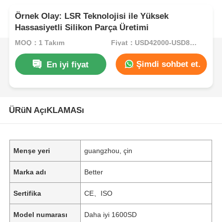
Örnek Olay: LSR Teknolojisi ile Yüksek
Hassasiyetli Silikon Parça Üretimi
MOQ：1 Takım
Fiyat：USD42000-USD82000per set
Şimdi sohbet et.
En iyi fiyat
ÜRüN AçıKLAMASı
Menşe yeri
guangzhou, çin
Marka adı
Better
Sertifika
CE、ISO
Model numarası
Daha iyi 1600SD