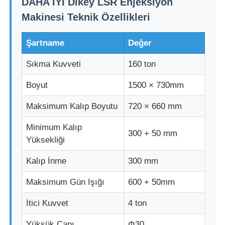
DAHA İYİ Dikey LSR Enjeksiyon
Makinesi Teknik Özellikleri
Şartname
Değer
Sıkma Kuvveti
160 ton
Boyut
1500 × 730mm
Maksimum Kalıp Boyutu
720 × 660 mm
Minimum Kalıp
300 + 50 mm
Yüksekliği
Ana sayfa
Kalıp İnme
300 mm
Maksimum Gün Işığı
600 + 50mm
Ürünler
İtici Kuvvet
4 ton
Hakkımızda
Yüksük Çapı
Φ30