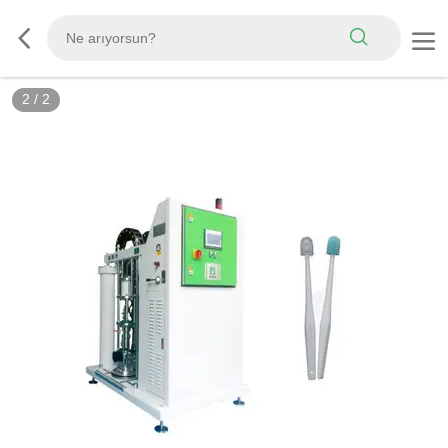
2
/
2