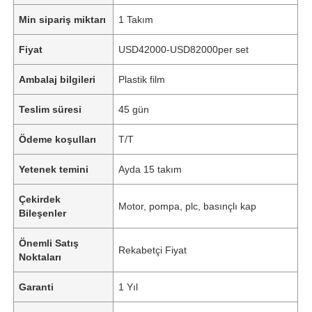
Min sipariş miktarı
1 Takım
Fiyat
USD42000-USD82000per set
Ambalaj bilgileri
Plastik film
Teslim süresi
45 gün
Ödeme koşulları
T/T
Yetenek temini
Ayda 15 takım
Çekirdek
Motor, pompa, plc, basınçlı kap
Bileşenler
Önemli Satış
Rekabetçi Fiyat
Noktaları
Garanti
1 Yıl