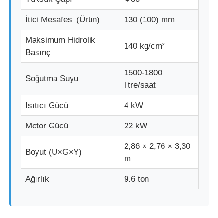
İtici Mesafesi (Ürün)
130 (100) mm
Fabrika turu
Maksimum Hidrolik
140 kg/cm²
Basınç
Kalite kontrol
1500-1800
Soğutma Suyu
litre/saat
Bize ulaşın
Isıtıcı Gücü
4 kW
Haberler
Motor Gücü
22 kW
2,86 × 2,76 × 3,30
Tüm servis talepleri
Boyut (U×G×Y)
m
Ağırlık
9,6 ton
Teklif isteği
LSR Enjeksiyon Makinesi