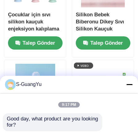
Çocuklar için sıvı
Silikon Bebek
silikon kauçuk
Biberonu Dikey Sıvı
enjeksiyon kalıplama
Silikon Kauçuk
makinesi FDA
Enjeksiyon Kalıplama
Talep Gönder
Talep Gönder
malzemesi ile diş
Makinesi
fırçası
S-GuangYu
9:17 PM
Good day, what product are you looking 
Silikon Biberon Sıvı
Sıvı silikon kauçuk
for?
Silikon Emzik
mutfak kapağı kolu
Enjeksiyon Makinesi
Üst şekillendirme