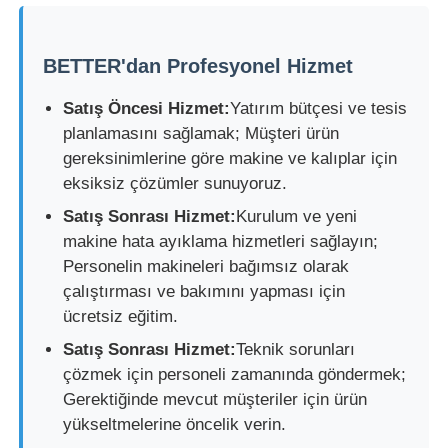
Silikon Enjeksiyon Kalıplama Makinesi
BETTER'dan Profesyonel Hizmet
Satış Öncesi Hizmet:
Yatırım bütçesi ve tesis
LSR dozlama sistemi
planlamasını sağlamak; Müşteri ürün
gereksinimlerine göre makine ve kalıplar için
Aşırı kalıplama makinesi
eksiksiz çözümler sunuyoruz.
Satış Sonrası Hizmet:
Kurulum ve yeni
makine hata ayıklama hizmetleri sağlayın;
Enjeksiyon kalıplama makinesi aksesuarları
Personelin makineleri bağımsız olarak
çalıştırması ve bakımını yapması için
Sıvı silikon kauçuk enjeksiyon kalıplaması
ücretsiz eğitim.
Satış Sonrası Hizmet:
Teknik sorunları
Sıvı silikon kalıplama
çözmek için personeli zamanında göndermek;
Gerektiğinde mevcut müşteriler için ürün
yükseltmelerine öncelik verin.
Silikon kauçuk enjeksiyon kalıplama