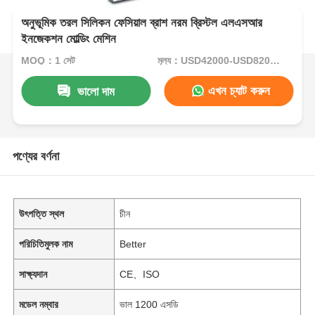
অনুভূমিক তরল সিলিকন ফেসিয়াল ব্রাশ নরম ব্রিস্টল এলএসআর
ইনজেকশন মোল্ডিং মেশিন
MOQ：1 সেট
মূল্য：USD42000-USD82000per set
এখন চ্যাট করুন
ভালো দাম
পণ্যের বর্ণনা
উৎপত্তি স্থল
চীন
পরিচিতিমুলক নাম
Better
সাক্ষ্যদান
CE、ISO
মডেল নম্বার
ভাল 1200 এসডি