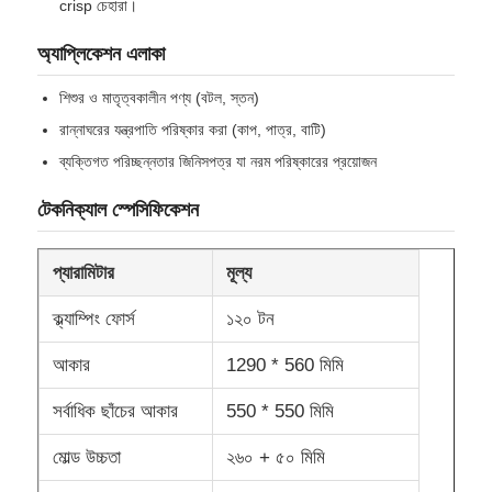
crisp চেহারা।
অ্যাপ্লিকেশন এলাকা
কারখানা ভ্রমণ
শিশুর ও মাতৃত্বকালীন পণ্য (বটল, স্তন)
রান্নাঘরের যন্ত্রপাতি পরিষ্কার করা (কাপ, পাত্র, বাটি)
মান নিয়ন্ত্রণ
ব্যক্তিগত পরিচ্ছন্নতার জিনিসপত্র যা নরম পরিষ্কারের প্রয়োজন
আমাদের সাথে যোগাযোগ করুন
টেকনিক্যাল স্পেসিফিকেশন
খবর
প্যারামিটার
মূল্য
ক্ল্যাম্পিং ফোর্স
১২০ টন
সব ক্ষেত্রেই
আকার
1290 * 560 মিমি
সর্বাধিক ছাঁচের আকার
550 * 550 মিমি
উদ্ধৃতির জন্য আবেদন
মোল্ড উচ্চতা
২৬০ + ৫০ মিমি
এলএসআর ইনজেকশন মোল্ডিং মেশিন