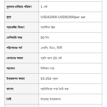
ন্যূনতম চাহিদার পরিমাণ
1 সেট
মূল্য
USD42000-USD82000per set
প্যাকেজিং বিবরণ
প্লাস্টিক ফিল্ম
ডেলিভারি সময়
50 দিন
পরিশোধের শর্ত
এল/সি, ডি/এ, টি/টি
যোগানের ক্ষমতা
প্রতি মাসে 20 সেট
আবেদন
সিলিকন পণ্য
ইনজেকশন ক্ষমতা
53-254 গ্রাম
ফাংশন
প্রতিদিনের পণ্য তৈরি করা
শৈলী
উল্লম্ব ইনজেকশন