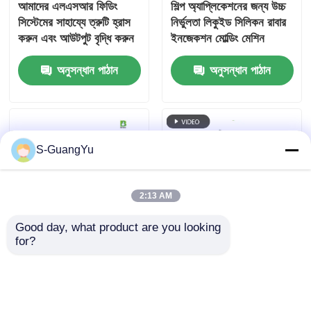
আমাদের এলএসআর ফিডিং
শিল্প অ্যাপ্লিকেশনের জন্য উচ্চ
সিস্টেমের সাহায্যে ত্রুটি হ্রাস
নির্ভুলতা লিকুইড সিলিকন রাবার
করুন এবং আউটপুট বৃদ্ধি করুন
ইনজেকশন মোল্ডিং মেশিন
অনুসন্ধান পাঠান
অনুসন্ধান পাঠান
S-GuangYu
2:13 AM
Good day, what product are you looking 
for?
স্মার্ট ক্যামেরা সিলিকন
LSR উল্লম্ব সিলিকন তরল
মাউন্টগুলির জন্য উচ্চ নির্ভুলতা
ইনজেকশন ছাঁচনির্মাণ মেশিন
এলএসআর ওভারমোল্ডিং মেশিন
ইলেকট্রনিক উপাদান