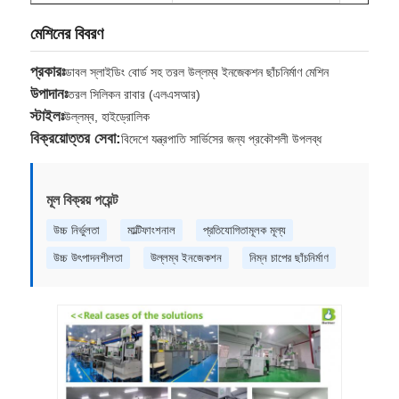
মেশিনের বিবরণ
প্রকারঃ
ডাবল স্লাইডিং বোর্ড সহ তরল উল্লম্ব ইনজেকশন ছাঁচনির্মাণ মেশিন
উপাদানঃ
তরল সিলিকন রাবার (এলএসআর)
স্টাইলঃ
উল্লম্ব, হাইড্রোলিক
বিক্রয়োত্তর সেবা:
বিদেশে যন্ত্রপাতি সার্ভিসের জন্য প্রকৌশলী উপলব্ধ
মূল বিক্রয় পয়েন্ট
উচ্চ নির্ভুলতা
মাল্টিফাংশনাল
প্রতিযোগিতামূলক মূল্য
উচ্চ উৎপাদনশীলতা
উল্লম্ব ইনজেকশন
নিম্ন চাপের ছাঁচনির্মাণ