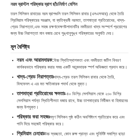
নরম ব্রাস্টল পরিষ্কার ব্রাশ ছাঁচনির্মাণ মেশিন
তরল সিলিকন রাবারের নরম ব্রাশগুলি তরল সিলিকন রাবার (এলএসআর) থেকে তৈরি
প্রিমিয়াম পরিষ্কারের সরঞ্জাম, যা ব্যতিক্রমী নরমতা, তাপমাত্রা প্রতিরোধের, খাদ্য-
গ্রেড নিরাপত্তা,এবং সহজ রক্ষণাবেক্ষণউপাদানটির নমনীয়তা খাদ্য সংস্পর্শে প্রয়োগের
জন্য উচ্চ নিরাপত্তা মান বজায় রেখে পুঙ্খানুপুঙ্খ পরিষ্কারের অনুমতি দেয়।
মূল বৈশিষ্ট্য
নরম এবং আরামদায়ক:
উচ্চ স্থিতিস্থাপকতা এবং নমনীয়তা জটিল বিবরণ
কার্যকরভাবে পরিষ্কার করার সময় একটি আনন্দদায়ক স্পর্শ অভিজ্ঞতা প্রদান করে।
খাদ্য-গ্রেড নিরাপত্তাঃ
খাদ্য-গ্রেড তরল সিলিকন রাবার থেকে তৈরি,
বিসফেনল এ এর মত ক্ষতিকারক পদার্থ থেকে মুক্ত।
তাপমাত্রা প্রতিরোধের ক্ষমতাঃ
-৪০ ডিগ্রি সেলসিয়াস থেকে ২৩০ ডিগ্রি
বাড়ি
সেলসিয়াস পর্যন্ত স্থিতিশীলতা বজায় রাখে, উচ্চ তাপমাত্রায় নির্বীজন বা হিমায়নের
জন্য উপযুক্ত।
পরিষ্কার করা সহজঃ
মসৃণ সিলিকন পৃষ্ঠ কঠিন অবশিষ্টাংশ প্রতিরোধ করে এবং
পণ্য
পানি দিয়ে সহজেই পরিষ্কার করে।
প্রিমিয়াম চেহারাঃ
উচ্চ স্বচ্ছতা, কোন রুক্ষ প্রান্ত এবং সুনির্দিষ্ট সমাপ্তি ছাড়া
আমাদের সম্পর্কে