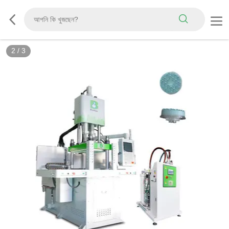
2
/
3