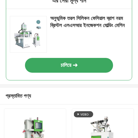
এর সেরা মূল্য পান
অনুভূমিক তরল সিলিকন ফেসিয়াল ব্রাশ নরম
ব্রিস্টল এলএসআর ইনজেকশন মোল্ডিং মেশিন
চালিয়ে
প্রস্তাবিত পণ্য