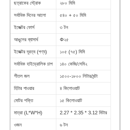
ছত্রাকের স্ট্রোক
২৮০ মিমি
সর্বাধিক দিনের আলো
৫৪০ + ৫০ মিমি
সিলিকন ইনজেকশন মোল্ডিং মেশিন
ইজেক্টর ফোর্স
৩ টন
এলএসআর ডোজিং সিস্টেম
আঙুলের ব্যাসার্ধ
Φ২৫
ইজেক্টর দূরত্ব (পণ্য)
১০৫ (৭৫) মিমি
ওভারমোল্ডিং মেশিন
সর্বাধিক হাইড্রোলিক চাপ
১৪০ কেজি/সেমি২
ইনজেকশন মোল্ডিং মেশিনের আনুষাঙ্গিক
শীতল জল
১৫০০-১৮০০ লিটার/ঘন্টা
হিটার পাওয়ার
৪ কিলোওয়াট
তরল সিলিকন রাবার ইনজেকশন ছাঁচনির্মাণ
মোটর শক্তি
১৫ কিলোওয়াট
তরল সিলিকন ছাঁচনির্মাণ
মাত্রা (L*W*H)
2.27 * 2.35 * 3.12 মিটার
ওজন
৬ টন
সিলিকন রাবার ইনজেকশন ছাঁচনির্মাণ