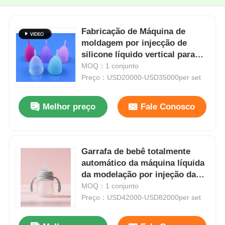
Fabricação de Máquina de
moldagem por injecção de
silicone líquido vertical para
cápsulas menstruais
MOQ：1 conjunto
Preço：USD20000-USD35000per set
Melhor preço
Fale Conosco
Garrafa de bebê totalmente
automático da máquina líquida
da modelação por injeção da
borracha de silicone
MOQ：1 conjunto
Preço：USD42000-USD82000per set