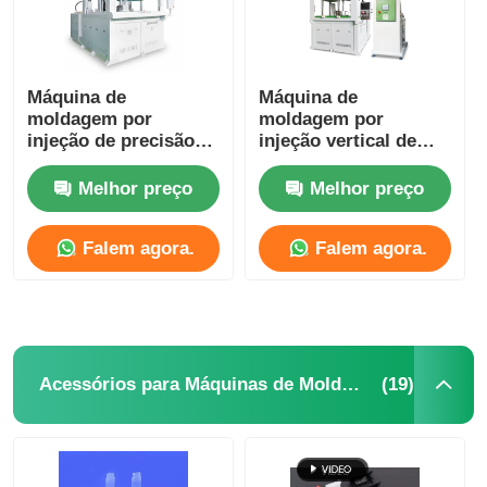
Máquina de
Máquina de
moldagem por
moldagem por
injeção de precisão
injeção vertical de
de plástico de
borracha de silicone
silicone LSR de duas
líquido de alta
Melhor preço
Melhor preço
cores para a indústria
precisão
eletrônica
Falem agora.
Falem agora.
(19)
Acessórios para Máquinas de Moldagem por Injeção