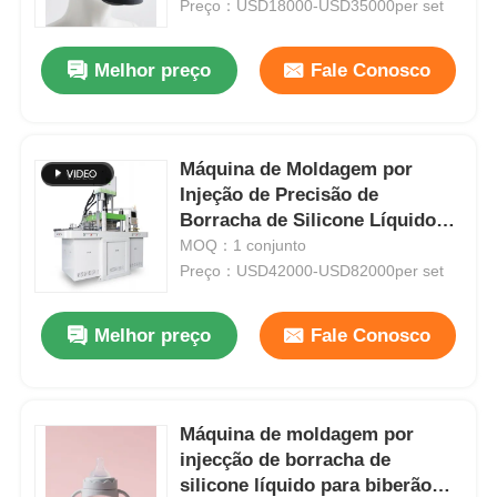
Preço：USD18000-USD35000per set
Melhor preço
Fale Conosco
Máquina de Moldagem por
Injeção de Precisão de
Borracha de Silicone Líquido
com Deslizamento Duplo
MOQ：1 conjunto
Vertical
Preço：USD42000-USD82000per set
Melhor preço
Fale Conosco
Casa
Produtos
Máquina de moldagem por
injecção de borracha de
silicone líquido para biberão
Quem Somos