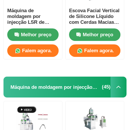
Máquina de
Escova Facial Vertical
moldagem por
de Silicone Líquido
injecção LSR de
com Cerdas Macias
qualidade alimentar
Máquina de
Moldagem por Injeção
Melhor preço
Melhor preço
LSR
Falem agora.
Falem agora.
(45)
Máquina de moldagem por injecção de silicone