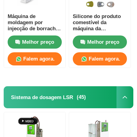
Máquina de
Silicone do produto
moldagem por
comestível da
injecção de borracha
máquina da
de silicone líquido de
modelação por
120 toneladas
injeção do silicone do
Melhor preço
Melhor preço
Smartwatch Fast
babador do bebê
Release Strap
Falem agora.
Falem agora.
(45)
Sistema de dosagem LSR