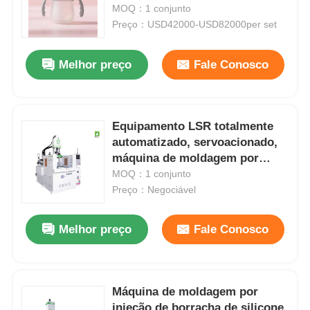
LSR
MOQ：1 conjunto
Preço：USD42000-USD82000per set
Fábrica
Melhor preço
Fale Conosco
Controle de Qualidade
Equipamento LSR totalmente
Fale Conosco
automatizado, servoacionado,
máquina de moldagem por
notícias
injeção com economia de
MOQ：1 conjunto
energia
Preço：Negociável
Todos os casos
Melhor preço
Fale Conosco
Pedir um orçamento
Máquina de moldagem por
Máquina de moldagem por injeção LSR
injeção de borracha de silicone