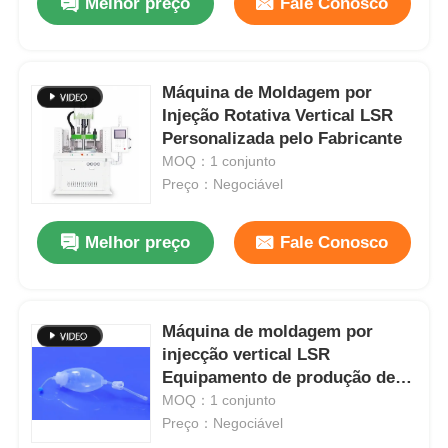
Melhor preço
Fale Conosco
Máquina de Moldagem por
Injeção Rotativa Vertical LSR
Personalizada pelo Fabricante
MOQ：1 conjunto
Preço：Negociável
Melhor preço
Fale Conosco
Máquina de moldagem por
injecção vertical LSR
Equipamento de produção de
bolas de pressão negativa
MOQ：1 conjunto
Preço：Negociável