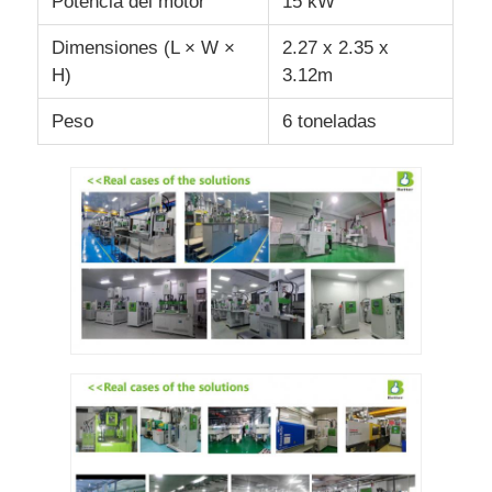
Potencia del motor
15 kW
Dimensiones (L × W ×
2.27 x 2.35 x
H)
3.12m
Peso
6 toneladas