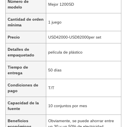
Número de
Mejor 1200SD
modelo
Cantidad de orden
1 juego
mínima
Precio
USD42000-USD82000per set
Detalles de
película de plástico
empaquetado
Tiempo de
50 días
entrega
Condiciones de
T/T
pago
Capacidad de la
10 conjuntos por mes
fuente
Beneficios
Obviamente, se puede ahorrar entre
económicos
un 30 y un 50% de electricidad.