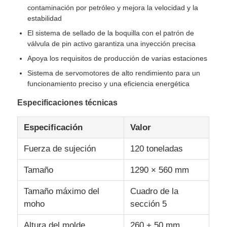
contaminación por petróleo y mejora la velocidad y la
estabilidad
Visita a la fábrica
El sistema de sellado de la boquilla con el patrón de
válvula de pin activo garantiza una inyección precisa
Apoya los requisitos de producción de varias estaciones
Control de Calidad
Sistema de servomotores de alto rendimiento para un
funcionamiento preciso y una eficiencia energética
Contacto
Especificaciones técnicas
noticias
Especificación
Valor
Fuerza de sujeción
120 toneladas
Todos los casos
Tamaño
1290 × 560 mm
Solicitar una cotización
Tamaño máximo del
Cuadro de la
moho
sección 5
Máquina de moldeo por inyección LSR
Altura del molde
260 + 50 mm