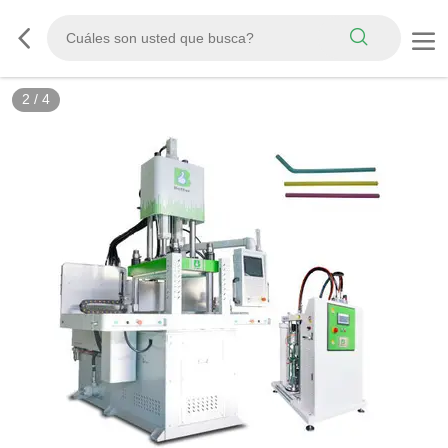
2
/
4