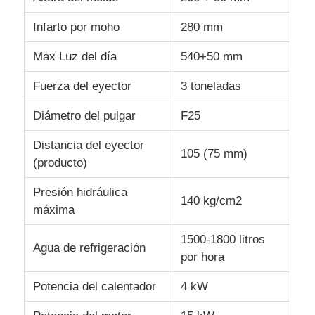
Infarto por moho
280 mm
Máquina de moldeo por inyección de silicona
Max Luz del día
540+50 mm
Sistema de dosificación de la LSR
Fuerza del eyector
3 toneladas
Diámetro del pulgar
F25
Máquina de sobremoldeo
Distancia del eyector
105 (75 mm)
(producto)
Accesorios para máquinas de moldeo por inyección
Presión hidráulica
140 kg/cm2
máxima
Moldeado por inyección de caucho de silicona líquida
1500-1800 litros
Agua de refrigeración
por hora
moldeado líquido del silicón
Potencia del calentador
4 kW
Moldeado por inyección de caucho de silicona