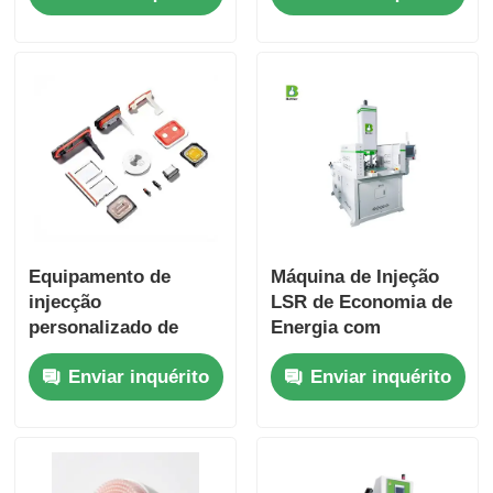
Equipamento de
Máquina de Injeção
injecção
LSR de Economia de
personalizado de
Energia com
borracha de silicone
Desempenho de
Enviar inquérito
Enviar inquérito
líquido para peças
Saída Estável e
complexas
Sistema de Injeção de
Cilindro Duplo
Independente