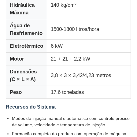
Hidráulica
140 kg/cm²
Máxima
Máquina de moldagem por injecção de silicone
Água de
1500-1800 litros/hora
Resfriamento
Sistema de dosagem LSR
Eletrotérmico
6 kW
Máquina de sobreformação
Motor
21 + 21 + 2,2 kW
Dimensões
Acessórios para Máquinas de Moldagem por Injeção
3,8 × 3 × 3,42/4,23 metros
(C × L × A)
Peso
17,6 toneladas
Moldagem por injecção de borracha de silicone líquido
Recursos do Sistema
molde líquido do silicone
Modos de injeção manual e automático com controle preciso
de volume, velocidade e temperatura de injeção
Moagem por injecção de borracha de silicone
Formação completa do produto com operação de máquina