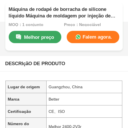
Máquina de rodapé de borracha de silicone
líquido Máquina de moldagem por injeção de
borracha de silicone de duas cores
MOQ：1 conjunto
Preço：Negociável
Falem agora.
Melhor preço
DESCRIçãO DE PRODUTO
Lugar de origem
Guangzhou, China
Marca
Better
Certificação
CE、ISO
Número do
Melhor 2400-2V3r