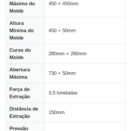
Máximo do
450 × 450mm
Molde
Fábrica
Altura
Mínima do
450 + 50mm
Controle de Qualidade
Molde
Curso do
280mm × 280mm
Fale Conosco
Molde
Abertura
notícias
730 + 50mm
Máxima
Força de
Todos os casos
3,5 toneladas
Extração
Distância de
Pedir um orçamento
150mm
Extração
Máquina de moldagem por injeção LSR
Pressão