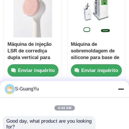
Máquina de injeção
Máquina de
LSR de corrediça
sobremoldagem de
dupla vertical para
silicone para base de
produção de escova
luminária de mesa
Enviar inquérito
Enviar inquérito
de limpeza facial
inteligente de
borracha de silicone
líquida verde
S-GuangYu
Casa
Mapa do Site
Fale Conosco
Desktop Site
Mapa do Site
Política de privacidade
4:44 AM
Good day, what product are you looking 
Qualidade
Máquina de moldagem por injeção LSR
for?