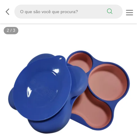
2
/
3