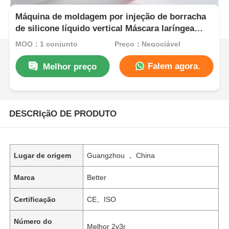
Máquina de moldagem por injeção de borracha
de silicone líquido vertical Máscara laríngea
médica para vias aéreas
MOQ：1 conjunto
Preço：Negociável
Falem agora.
Melhor preço
DESCRIçãO DE PRODUTO
Lugar de origem
Guangzhou ， China
Marca
Better
Certificação
CE、ISO
Número do
Melhor 2v3r