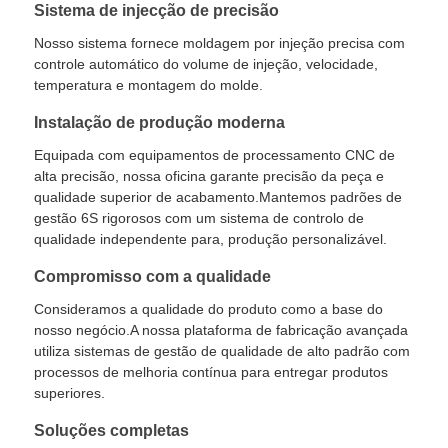
Sistema de injecção de precisão
Nosso sistema fornece moldagem por injeção precisa com
Fábrica
controle automático do volume de injeção, velocidade,
temperatura e montagem do molde.
Controle de Qualidade
Instalação de produção moderna
Equipada com equipamentos de processamento CNC de
alta precisão, nossa oficina garante precisão da peça e
Fale Conosco
qualidade superior de acabamento.Mantemos padrões de
gestão 6S rigorosos com um sistema de controlo de
qualidade independente para, produção personalizável.
notícias
Compromisso com a qualidade
Consideramos a qualidade do produto como a base do
Todos os casos
nosso negócio.A nossa plataforma de fabricação avançada
utiliza sistemas de gestão de qualidade de alto padrão com
processos de melhoria contínua para entregar produtos
Pedir um orçamento
superiores.
Soluções completas
Máquina de moldagem por injeção LSR