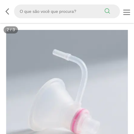
2
/
3