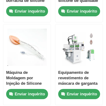
borracha de silicone
silicone de qualidade
líquido certo para sua
alimentar com
Enviar inquérito
Enviar inquérito
fábrica
tecnologia de injeção
LSR
Máquina de
Equipamento de
Moldagem por
revestimento de
Injeção de Silicone
máscara de garganta
Líquido para Máscara
de borracha de
Enviar inquérito
Enviar inquérito
Laríngea Médica com
silicone líquido
Duas Cores,
Equipamento de
Equipamento de
moldagem de