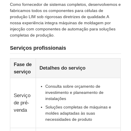
Como fornecedor de sistemas completos, desenvolvemos e
fabricamos todos os componentes para células de
Máquina de moldagem por injecção de silicone
produção LIM sob rigorosas diretrizes de qualidade.A
nossa experiência integra máquinas de moldagem por
injecção com componentes de automação para soluções
Sistema de dosagem LSR
completas de produção.
Serviços profissionais
Máquina de sobreformação
Fase de
Detalhes do serviço
Acessórios para Máquinas de Moldagem por Injeção
serviço
Consulta sobre orçamento de
Moldagem por injecção de borracha de silicone líquido
investimento e planeamento de
Serviço
instalações
de pré-
Soluções completas de máquinas e
molde líquido do silicone
venda
moldes adaptadas às suas
necessidades de produto
Moagem por injecção de borracha de silicone