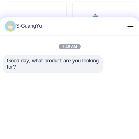
Sobre-moldagem de
corredores a frio de
Tubo para Máscara
grau médico sem
Laríngea
flash
S-GuangYu
7:19 AM
Good day, what product are you looking 
Máquina de
Máquina de
for?
moldagem de juntas
moldagem por
anti-névoa LSR para
injeção de borracha
óculos de natação
de silicone líquido
Enviar inquérito
Enviar inquérito
juntas anti-névoa
para lentes LED de
ultrafinas
grau automotivo,
equipamento de
sobremoldagem de
Casa
Mapa do Site
Fale Conosco
Desktop Site
silicone
Mapa do Site
Política de privacidade