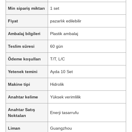
Min sipariş miktarı
1 set
Fiyat
pazarlık edilebilir
Ambalaj bilgileri
Plastik ambalaj
Teslim süresi
60 gün
Ödeme koşulları
T/T, L/C
Yetenek temini
Ayda 10 Set
Makine tipi
Hidrolik
Anahtar kelime
Yüksek verimlilik
Anahtar Satış
Enerji tasarrufu
Noktaları
Liman
Guangzhou