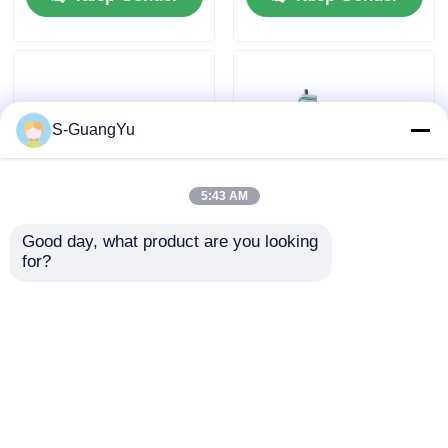
Hava yolu tüpü Üstü
ekipmanları flaşsız
Kalıplama Ekipmanı
S-GuangYu
5:43 AM
Good day, what product are you looking 
Yüzme gözlüğü için
Sıvı Silikon Kauçuk
for?
LSR Anti-Sum
Enjeksiyon Kalıplama
Gasketi Kalıplama
Makinesi Otomotiv
Makinesi Ultra ince
Sınıfı LED Lens
Talep Gönder
Talep Gönder
Anti-Sum Gasketi
Silikon Overmolding
Ekipmanı
Ana sayfa
Hakkımızda
Bize ulaşın
Desktop Site