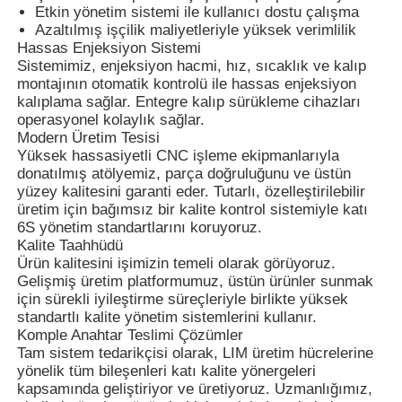
Etkin yönetim sistemi ile kullanıcı dostu çalışma
Azaltılmış işçilik maliyetleriyle yüksek verimlilik
Hassas Enjeksiyon Sistemi
Sistemimiz, enjeksiyon hacmi, hız, sıcaklık ve kalıp
montajının otomatik kontrolü ile hassas enjeksiyon
kalıplama sağlar. Entegre kalıp sürükleme cihazları
operasyonel kolaylık sağlar.
Modern Üretim Tesisi
Yüksek hassasiyetli CNC işleme ekipmanlarıyla
donatılmış atölyemiz, parça doğruluğunu ve üstün
yüzey kalitesini garanti eder. Tutarlı, özelleştirilebilir
üretim için bağımsız bir kalite kontrol sistemiyle katı
6S yönetim standartlarını koruyoruz.
Kalite Taahhüdü
Ürün kalitesini işimizin temeli olarak görüyoruz.
Gelişmiş üretim platformumuz, üstün ürünler sunmak
Ana sayfa
için sürekli iyileştirme süreçleriyle birlikte yüksek
standartlı kalite yönetim sistemlerini kullanır.
Komple Anahtar Teslimi Çözümler
Ürünler
Tam sistem tedarikçisi olarak, LIM üretim hücrelerine
yönelik tüm bileşenleri katı kalite yönergeleri
kapsamında geliştiriyor ve üretiyoruz. Uzmanlığımız,
Hakkımızda