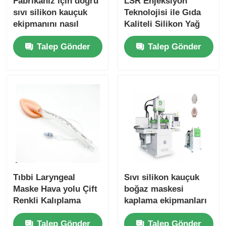
Fabrikanız için doğru
LSR Enjeksiyon
sıvı silikon kauçuk
Teknolojisi ile Gıda
ekipmanını nasıl
Kaliteli Silikon Yağ
seçebilirsiniz?
Fırça Yapma Makinesi
Talep Gönder
Talep Gönder
Tıbbi Laryngeal
Sıvı silikon kauçuk
Maske Hava yolu Çift
boğaz maskesi
Renkli Kalıplama
kaplama ekipmanları
Makinesi Sıvı Silikon
tıbbi sınıf soğuk
Talep Gönder
Talep Gönder
Laryngeal Maske
koşucu kalıplama