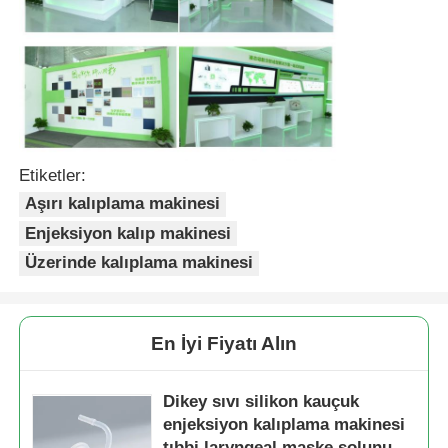
Silikon Enjeksiyon Kalıplama Makinesi
LSR dozlama sistemi
Etiketler:
Aşırı kalıplama makinesi
Aşırı kalıplama makinesi
Enjeksiyon kalıp makinesi
Enjeksiyon kalıplama makinesi aksesuarları
Üzerinde kalıplama makinesi
Sıvı silikon kauçuk enjeksiyon kalıplaması
En İyi Fiyatı Alın
Sıvı silikon kalıplama
Dikey sıvı silikon kauçuk
enjeksiyon kalıplama makinesi
Silikon kauçuk enjeksiyon kalıplama
tıbbi laryngeal maske solunum