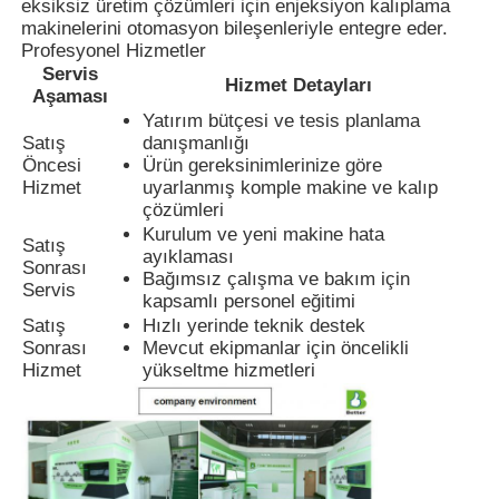
eksiksiz üretim çözümleri için enjeksiyon kalıplama
makinelerini otomasyon bileşenleriyle entegre eder.
Profesyonel Hizmetler
Fabrika turu
Servis
Hizmet Detayları
Aşaması
Yatırım bütçesi ve tesis planlama
Kalite kontrol
Satış
danışmanlığı
Öncesi
Ürün gereksinimlerinize göre
Hizmet
uyarlanmış komple makine ve kalıp
Bize ulaşın
çözümleri
Kurulum ve yeni makine hata
Satış
ayıklaması
Sonrası
Haberler
Bağımsız çalışma ve bakım için
Servis
kapsamlı personel eğitimi
Satış
Hızlı yerinde teknik destek
Tüm servis talepleri
Sonrası
Mevcut ekipmanlar için öncelikli
Hizmet
yükseltme hizmetleri
Teklif isteği
LSR Enjeksiyon Makinesi