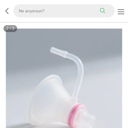
2
/
3