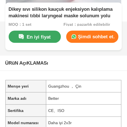
Dikey sıvı silikon kauçuk enjeksiyon kalıplama
makinesi tıbbi laryngeal maske solunum yolu
MOQ：1 set
Fiyat：pazarlık edilebilir
Şimdi sohbet et.
En iyi fiyat
ÜRüN AçıKLAMASı
Menşe yeri
Guangzhou ， Çin
Marka adı
Better
Sertifika
CE、ISO
Model numarası
Daha iyi 2v3r