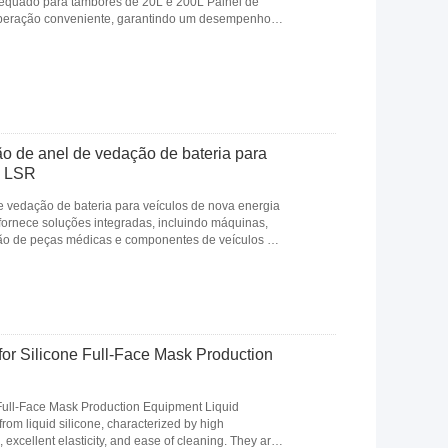
dequado para tambores de 20L e 200L Painel de
 operação conveniente, garantindo um desempenho
 mais
o de anel de vedação de bateria para
a LSR
 vedação de bateria para veículos de nova energia
fornece soluções integradas, incluindo máquinas,
ção de peças médicas e componentes de veículos de
for Silicone Full-Face Mask Production
 Full-Face Mask Production Equipment Liquid
om liquid silicone, characterized by high
, excellent elasticity, and ease of cleaning. They are