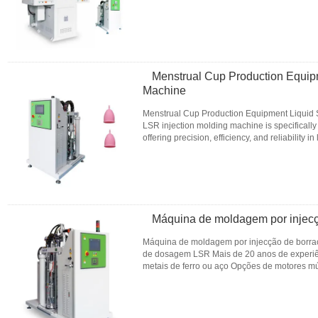
frequently employed in ...
Leia mais
CONTATO
Menstrual Cup Production Equipm
Machine
Menstrual Cup Production Equipment Liquid 
LSR injection molding machine is specifically
offering precision, efficiency, and reliability 
Specifications ...
Leia mais
CONTATO
Máquina de moldagem por injecçã
Máquina de moldagem por injecção de borrach
de dosagem LSR Mais de 20 anos de experiên
metais de ferro ou aço Opções de motores múlt
cilindro síncrono para ...
Leia mais
CONTATO