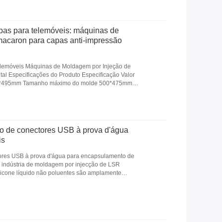
as para telemóveis: máquinas de
acaron para capas anti-impressão
lemóveis Máquinas de Moldagem por Injeção de
al Especificações do Produto Especificação Valor
135*495mm Tamanho máximo do molde 500*475mm
...
Leia mais
o de conectores USB à prova d'água
is
res USB à prova d'água para encapsulamento de
a indústria de moldagem por injecção de LSR
silicone líquido não poluentes são amplamente
ais