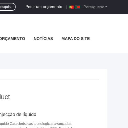
Pedir um orçamento
|
Portuguese
esquisa
 ORÇAMENTO
NOTÍCIAS
MAPA DO SITE
duct
jecção de líquido
quido Características tecnológicas avançadas