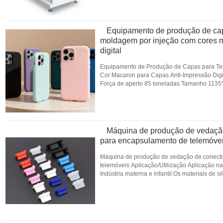
Equipamento de produção de cap
moldagem por injeção com cores m
digital
Equipamento de Produção de Capas para Te
Cor Macaron para Capas Anti-Impressão Digit
Força de aperto 85 toneladas Tamanho 1
Altura mínima do molde 210+50mm Curso do 
CONTATO
Máquina de produção de vedaçã
para encapsulamento de telemóve
Máquina de produção de vedação de conecto
telemóveis Aplicação/Utilização Aplicação n
Indústria materna e infantil:Os materiais de 
utilizados na produção de mamilos, ...
Leia m
CONTATO