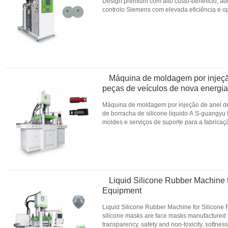
Design premium com alto custo-benefício, a
controlo Siemens com elevada eficiência e
do sistema altamente estável Medição ...
Leia
CONTATO
Máquina de moldagem por injeçã
peças de veículos de nova energi
Máquina de moldagem por injeção de anel de
de borracha de silicone líquido A S-guangyu 
moldes e serviços de suporte para a fabrica
nova energia. ...
Leia mais
CONTATO
Liquid Silicone Rubber Machine 
Equipment
Liquid Silicone Rubber Machine for Silicone
silicone masks are face masks manufactured fr
transparency, safety and non-toxicity, softness