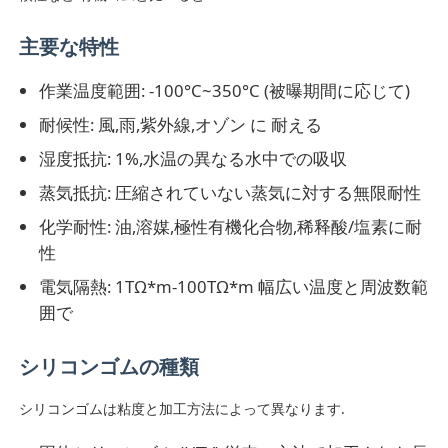
主要な特性
会社案内
作業温度範囲: -100°C~350°C (被曝期間に応じて)
品質管理
耐候性: 風,雨,紫外線,オゾン に 耐える
湿度抵抗: 1%,水温の異なる水中での吸収
お問い合わせ
蒸気抵抗: 圧縮されていない蒸気に対する無限耐性
化学耐性: 油,溶媒,極性有機化合物,稀释酸/塩素に耐
ニュース
性
電気隔熱: 1TΩ*m-100TΩ*m 幅広い温度と周波数範
囲で
すべての場合
シリコンゴムの種類
見積依頼
シリコンゴムは粘度と加工方法によって異なります.
LSR射出成形機