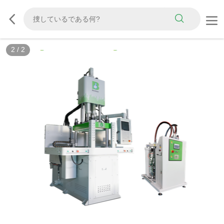
2
/
2