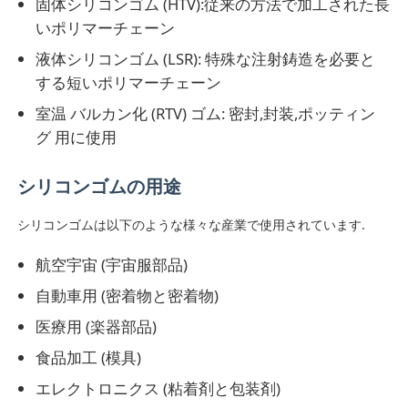
固体シリコンゴム (HTV):従来の方法で加工された長
いポリマーチェーン
シリコン注射型機
液体シリコンゴム (LSR): 特殊な注射鋳造を必要と
する短いポリマーチェーン
LSR 投与システム
室温 バルカン化 (RTV) ゴム: 密封,封装,ポッティン
グ 用に使用
オーバーモールディングマシン
シリコンゴムの用途
インジェクション鋳造機用アクセサリー
シリコンゴムは以下のような様々な産業で使用されています.
航空宇宙 (宇宙服部品)
液体シリコンゴム注射型
自動車用 (密着物と密着物)
医療用 (楽器部品)
液体のシリコーンの鋳造物
食品加工 (模具)
エレクトロニクス (粘着剤と包装剤)
シリコンゴムの注射型