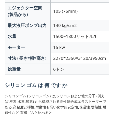
エジェクター空間
105 (75mm)
(製品から)
最大液圧ポンプ出力
140 kg/cm2
水量
1500~1800リットル/h
モーター
15 kw
寸法 (長さ*幅*高さ)
2270*2350*3120/3950cm
総重量
6トン
ホーム
シリコン ゴム は 何 です か
シリコンゴム (シリコンゴム) は,シリコンおよび他の分子 (例え
製品
ば,炭素,水素,酸素) から構成される高性能合成エラストーマーで
ある.高粘度と弾性,耐磨性も高い化学的安定性,保温性,耐熱性,耐
候性など 有機ゴムと比べると
企業情報