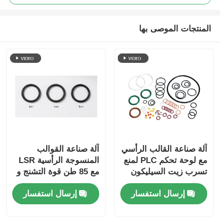
المنتجات الموصى بها
آلة صناعة القالب الرأسي
آلة صناعة القوالب
مع لوحة تحكم PLC لمنع
المنسوجة الرأسية LSR
تسرب زيت السيليكون
مع 85 طن قوة التشنج و
طاولة المنزلقات
إرسال استفسار
إرسال استفسار
المزدوجة الرأسية التي
تتميز بنظام محرك
سيرفو عالي الأداء