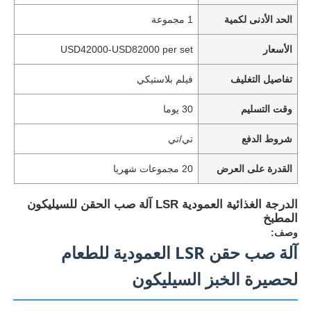
الحد الأدنى لكمية
1 مجموعة
الأسعار
USD42000-USD82000 per set
تفاصيل التغليف
فيلم بلاستيكي
وقت التسليم
30 يوما
شروط الدفع
تي/تي
القدرة على العرض
20 مجموعات شهريا
الدرجة الغذائية العمودية LSR آلة صب الحقن للسيليكون
المطبخ
وصف:
آلة صب حقن LSR العمودية للطعام
لحصيرة الخبز السيليكون