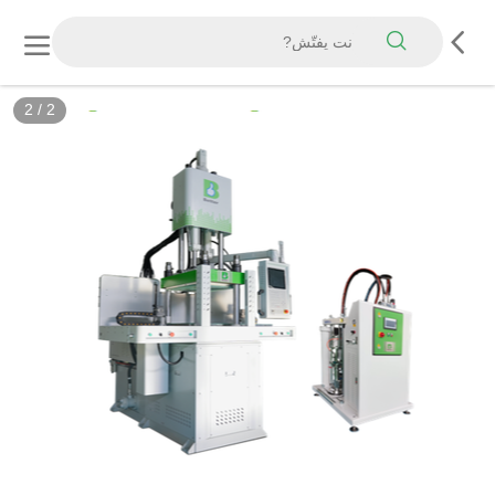
2
/
2