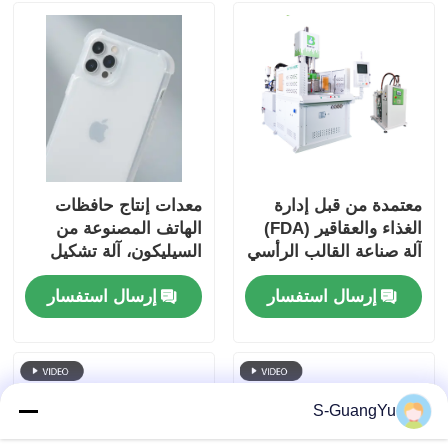
معتمدة من قبل إدارة
معدات إنتاج حافظات
الغذاء والعقاقير (FDA)
الهاتف المصنوعة من
آلة صناعة القالب الرأسي
السيليكون، آلة تشكيل
لـ (LSR) لإنتاج كبير من
حافظات الهاتف
إرسال استفسار
إرسال استفسار
حلمات زجاجات الأطفال
المصنوعة من البولي
كربونات المطلية
بالسيليكون
S-GuangYu