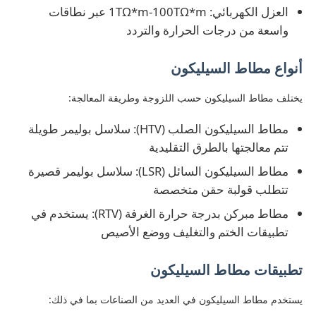
العزل الكهربائي: 1TΩ*m-100TΩ*m عبر نطاقات
واسعة من درجات الحرارة والتردد
آلة صناعة القالب بالاندراج
أنواع مطاط السيليكون
نظام الجرعات LSR
يختلف مطاط السيليكون حسب اللزوجة وطريقة المعالجة:
آلة التشكيل الزائد
مطاط السيليكون الصلب (HTV): سلاسل بوليمر طويلة
تتم معالجتها بالطرق التقليدية
مطاط السيليكون السائل (LSR): سلاسل بوليمر قصيرة
ملحقات آلة التشكيل بالحقن
تتطلب قولبة حقن متخصصة
مطاط مبركن بدرجة حرارة الغرفة (RTV): يستخدم في
صناعة الصبغات بالحقن من المطاط السيليكوني السائل
تطبيقات الختم والتغليف ووضع الأصيص
صياغة السيليكون السائل
تطبيقات مطاط السيليكون
يستخدم مطاط السيليكون في العديد من الصناعات بما في ذلك:
طلاء حقن المطاط السيليكوني