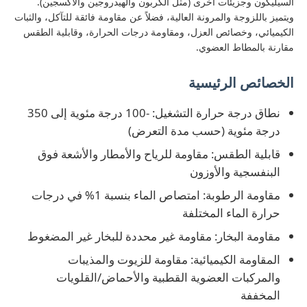
السيليكون وجزيئات أخرى (مثل الكربون والهيدروجين والأكسجين).
ويتميز باللزوجة والمرونة العالية، فضلاً عن مقاومة فائقة للتآكل، والثبات
الكيميائي، وخصائص العزل، ومقاومة درجات الحرارة، وقابلية الطقس
جولة في المعمل
مقارنة بالمطاط العضوي.
الخصائص الرئيسية
ضبط الجودة
نطاق درجة حرارة التشغيل: -100 درجة مئوية إلى 350
اتصل بنا
درجة مئوية (حسب مدة التعرض)
قابلية الطقس: مقاومة للرياح والأمطار والأشعة فوق
أخبار
البنفسجية والأوزون
مقاومة الرطوبة: امتصاص الماء بنسبة 1% في درجات
حرارة الماء المختلفة
جميع القضايا
مقاومة البخار: مقاومة غير محددة للبخار غير المضغوط
طلب اقتباس
المقاومة الكيميائية: مقاومة للزيوت والمذيبات
والمركبات العضوية القطبية والأحماض/القلويات
المخففة
LSR حقن صب الآلة