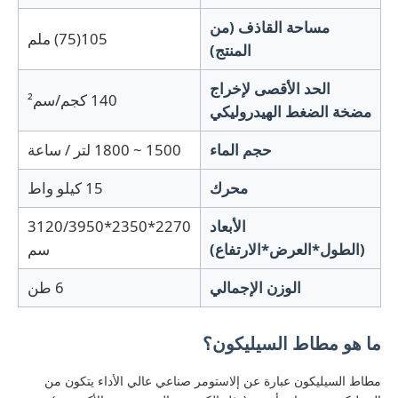
مساحة القاذف (من
105(75) ملم
المنتج)
الحد الأقصى لإخراج
140 كجم/سم²
مضخة الضغط الهيدروليكي
حجم الماء
1500 ~ 1800 لتر / ساعة
محرك
15 كيلو واط
الأبعاد
2270*2350*3120/3950
(الطول*العرض*الارتفاع)
سم
منزل
الوزن الإجمالي
6 طن
المنتجات
ما هو مطاط السيليكون؟
مطاط السيليكون عبارة عن إلاستومر صناعي عالي الأداء يتكون من
حول بنا