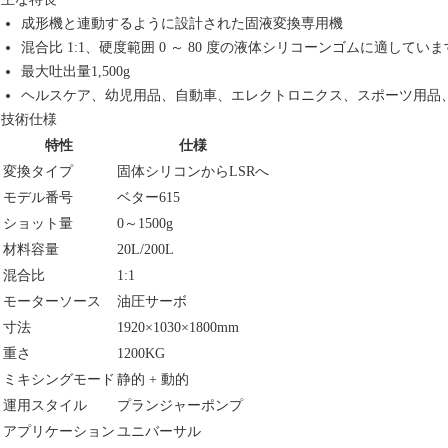
成形機と連動するように設計された固液変換専用機
混合比 1:1、硬度範囲 0 ～ 80 度の液体シリコーンゴムに適していま
最大吐出量1,500g
ヘルスケア、幼児用品、自動車、エレクトロニクス、スポーツ用品
技術仕様
特性
仕様
変換タイプ
固体シリコンからLSRへ
モデル番号
ベター615
ショット量
0～1500g
材料容量
20L/200L
混合比
1:1
モーターソース
油圧サーボ
寸法
1920×1030×1800mm
重さ
1200KG
ミキシングモード
静的 + 動的
運用スタイル
プランジャーポンプ
アプリケーション
ユニバーサル