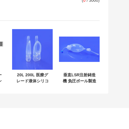
(
0
/ 3000)
ー
20L 200L 医療グ
垂直LSR注射鋳造
ン
レード液体シリコ
機 負圧ボール製造
ッ
ーンゴム射出成形
設備
機
機