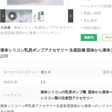
パッケージの詳細
受渡し時間:
支払条件:
大画像 :
液体シリコン乳房ポンプアクセサリー
供給の能力:
生産設備 固体から液体シリコンマシン
連絡先
今か
液体シリコン乳房ポンプアクセサリー 生産設備 固体から液体
説明
キーセールスポイント:
省エネ
素材
体積比率:
1:1
液体シリコンの乳房ポンプ機
,
固体から液体
ハイライト:
シリコン製の注射型アクセサリー
液体シリコーン搾乳器アクセサリー生産装置固体から液体へのシリコ
主な特長