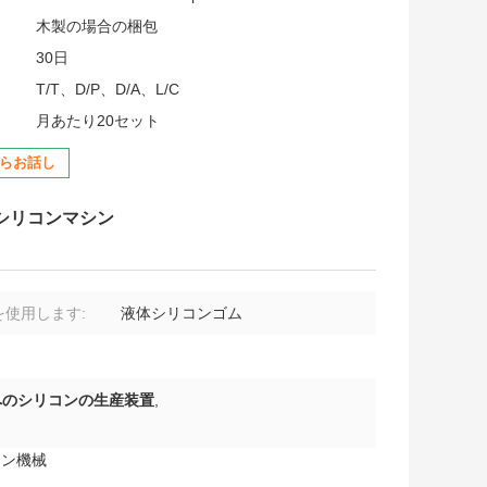
:
木製の場合の梱包
30日
T/T、D/P、D/A、L/C
月あたり20セット
らお話し
シリコンマシン
を使用します:
液体シリコンゴム
へのシリコンの生産装置
,
ーン機械