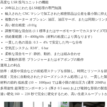
高度な LSR 投与ユニットの機能
20年以上にわたるLSR処理の専門知識
輸入された CNC マシンで加工された精密部品は公差を最小限に抑
複数のモーター オプション: 油圧、油圧サーボ、または同期シリン
高い射出精度: ≤0.01g
調整可能な混合比 (1:1 標準またはサーボモーターでカスタマイズ可
供給量範囲：0～4000g/60s（材料の粘度により異なります）
一貫した色の混合: 0.3 ～ 4% で安定した均一な分布
空気圧システム: R3/8"、6 bar
柔軟な混合モード: 静的、動的、または組み合わせ
二重動作原理: プランジャーまたはギアポンプの動作
運用上の利点
効率：
成形や混合などの前処理ステップを排除し、時間とリソースを
精度：
完全に自動化されたクローズドシステム処理により、一貫した
材料の節約:
低粘度 (10 ～ 1000pas) では最小限の射出圧力 (通常 20MP
多用途性:
超薄型コンポーネント (厚さ 0.5 mm) および複雑な形状の製
速い硬化:
160 ～ 220 秒で完全に硬化するため、高い生産スループッ