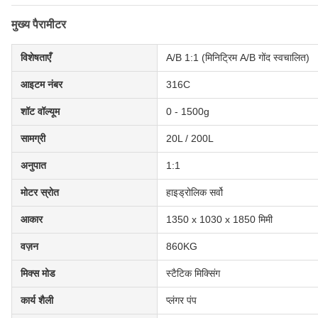
मुख्य पैरामीटर
विशेषताएँ
A/B 1:1 (मिनिट्रिम A/B गोंद स्वचालित)
आइटम नंबर
316C
शॉट वॉल्यूम
0 - 1500g
सामग्री
20L / 200L
अनुपात
1:1
मोटर स्रोत
हाइड्रोलिक सर्वो
आकार
1350 x 1030 x 1850 मिमी
वज़न
860KG
मिक्स मोड
स्टैटिक मिक्सिंग
कार्य शैली
प्लंगर पंप