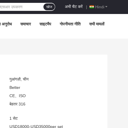
अभी चैट करें
|
Hindi
खोज
ा अनुरोध
समाचार
साइटमैप
गोपनीयता नीति
सभी मामलों
गुआंगज़ौ, चीन
Better
CE、ISO
बेहतर 316
1 सेट
USD18000-USD35000per set