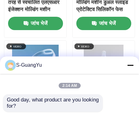
तरह से स्वचालित एलएसआर
मोल्डिंग मशीन डुअल स्लाइड
इंजेक्शन मोल्डिंग मशीन
प्रोटेक्टिव सिलिकॉन फेस
ऊर्ध्वाधर
शील्ड
जांच भेजें
जांच भेजें
S-GuangYu
2:14 AM
Good day, what product are you looking 
200t लिक्विड सिलिकॉन रबर
बेबी बोतल और पेसिफायर
for?
इंजेक्शन उपकरण वर्टिकल
एलएसआर वर्टिकल सिलिकॉन
एलएसआर सुरक्षात्मक फेस
इंजेक्शन मोल्डिंग मशीन
शील्ड
जांच भेजें
जांच भेजें