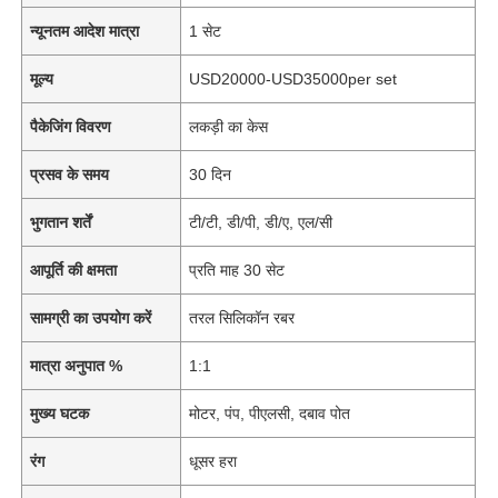
न्यूनतम आदेश मात्रा
1 सेट
मूल्य
USD20000-USD35000per set
पैकेजिंग विवरण
लकड़ी का केस
प्रसव के समय
30 दिन
भुगतान शर्तें
टी/टी, डी/पी, डी/ए, एल/सी
आपूर्ति की क्षमता
प्रति माह 30 सेट
सामग्री का उपयोग करें
तरल सिलिकॉन रबर
मात्रा अनुपात %
1:1
मुख्य घटक
मोटर, पंप, पीएलसी, दबाव पोत
रंग
धूसर हरा