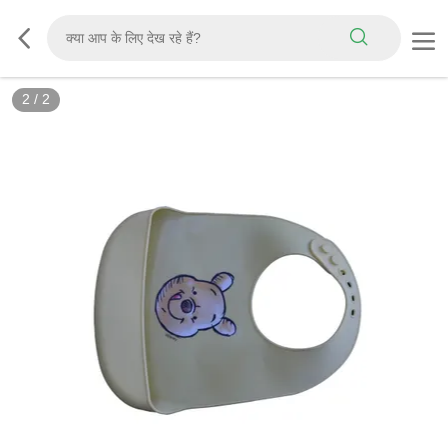
2
/
2