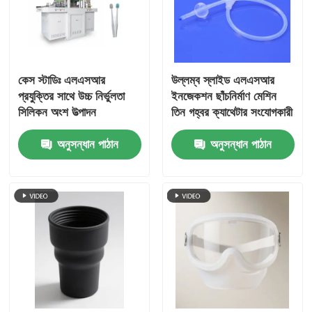
কেস স্টাডিঃ এলএসআর
উল্লম্ব স্লাইড এলএসআর
প্রযুক্তির সাথে উচ্চ নির্ভুলতা
ইনজেকশন ছাঁচনির্মাণ মেশিন
সিলিকন অংশ উত্পাদন
তিন গহ্বর ক্যাথেটার সংযোগকারী
অনুসন্ধান পাঠান
অনুসন্ধান পাঠান