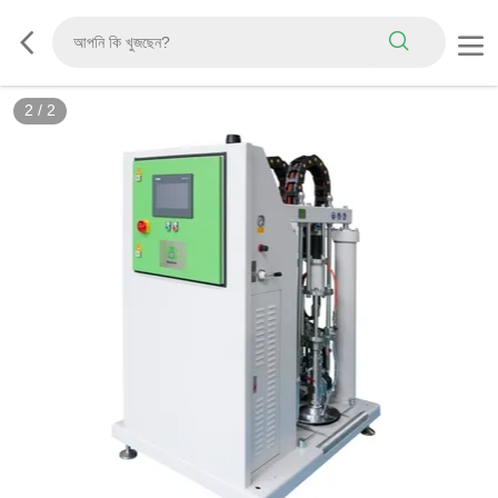
2
/
2