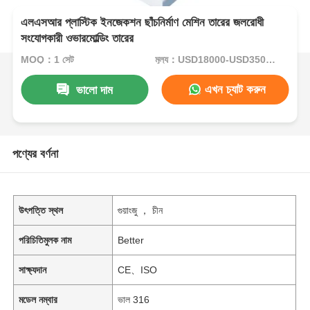
এলএসআর প্লাস্টিক ইনজেকশন ছাঁচনির্মাণ মেশিন তারের জলরোধী
সংযোগকারী ওভারমোল্ডিং তারের
MOQ：1 সেট
মূল্য：USD18000-USD35000per set
এখন চ্যাট করুন
ভালো দাম
পণ্যের বর্ণনা
উৎপত্তি স্থল
গুয়াংজু ， চীন
পরিচিতিমুলক নাম
Better
সাক্ষ্যদান
CE、ISO
মডেল নম্বার
ভাল 316