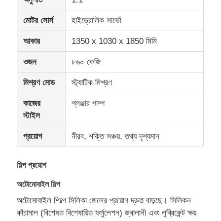
মোটর সোর্স
হাইড্রোলিক সার্ভো
আকার
1350 x 1030 x 1850 মিমি
ওজন
৮৬০ কেজি
মিশ্রণ মোড
স্ট্যাটিক মিশ্রণ
কাজের
প্লঞ্জার পাম্প
স্টাইল
প্রয়োগ
নীরব, শক্তি সঞ্চয়, তথ্য দৃশ্যমান
বাড়ি
শিল্প প্রয়োগ
অটোমোবাইল শিল্প
পণ্য
অটোমোবাইল শিল্পে সিলিকা জেলের প্রয়োগ দ্রুত বাড়ছে। সিলিকন
কাঁচামাল (বিশেষত বিশেষায়িত ফর্মুলেশন) জ্বালানী এবং লুব্রিকেন্ট ক্ষয়
আমাদের সম্পর্কে