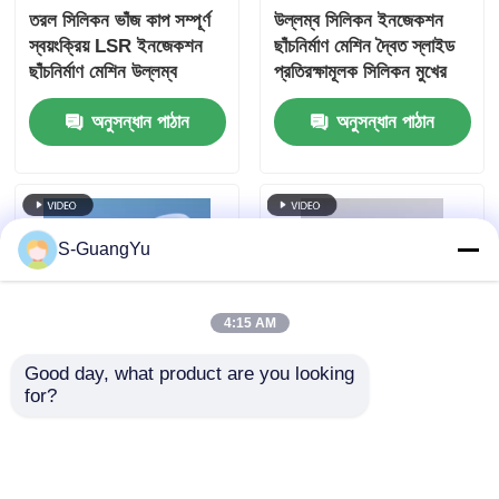
তরল সিলিকন ভাঁজ কাপ সম্পূর্ণ
উল্লম্ব সিলিকন ইনজেকশন
স্বয়ংক্রিয় LSR ইনজেকশন
ছাঁচনির্মাণ মেশিন দ্বৈত স্লাইড
ছাঁচনির্মাণ মেশিন উল্লম্ব
প্রতিরক্ষামূলক সিলিকন মুখের
ঢাল
অনুসন্ধান পাঠান
অনুসন্ধান পাঠান
S-GuangYu
4:15 AM
Good day, what product are you looking 
for?
২০০টি তরল সিলিকন রাবার
বেবি বোতল এবং প্যাসিফায়ার
ইনজেকশন সরঞ্জাম উল্লম্ব
এলএসআর উল্লম্ব সিলিকন
এলএসআর প্রতিরক্ষামূলক ফেস
ইনজেকশন ছাঁচনির্মাণ মেশিন
শিল্ড