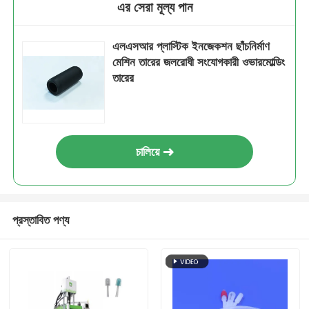
এর সেরা মূল্য পান
এলএসআর প্লাস্টিক ইনজেকশন ছাঁচনির্মাণ
মেশিন তারের জলরোধী সংযোগকারী ওভারমোল্ডিং
তারের
চালিয়ে
প্রস্তাবিত পণ্য