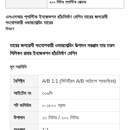
২০০ লিটার প্লাস্টিক মোল্ডার
এলএসআর প্লাস্টিক ইনজেকশন ছাঁচনির্মাণ মেশিন তারের জলরোধী
সংযোগকারী ওভারমোল্ডিং তারের
বিবরণ:
তারের জলরোধী সংযোগকারী ওভারমোল্ডিং উত্পাদন সরঞ্জাম তার তরল
সিলিকন রাবার ইনজেকশন ছাঁচনির্মাণ মেশিন
মূল পরামিতি
বৈশিষ্ট্য
A/B 1:1 (মিনিট্রিম A/B আঠালো স্বয়ংক্রিয়)
আইটেম নং
৩১৬সি
শট ভলিউম
০-১৫০০ গ্রাম
উপাদান
২০ লিটার / ২০০ লিটার
অনুপাত
1:1