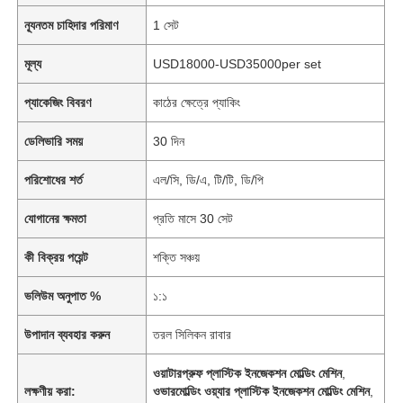
ন্যূনতম চাহিদার পরিমাণ
1 সেট
মূল্য
USD18000-USD35000per set
প্যাকেজিং বিবরণ
কাঠের ক্ষেত্রে প্যাকিং
ডেলিভারি সময়
30 দিন
পরিশোধের শর্ত
এল/সি, ডি/এ, টি/টি, ডি/পি
যোগানের ক্ষমতা
প্রতি মাসে 30 সেট
কী বিক্রয় পয়েন্ট
শক্তি সঞ্চয়
ভলিউম অনুপাত %
১:১
উপাদান ব্যবহার করুন
তরল সিলিকন রাবার
ওয়াটারপ্রুফ প্লাস্টিক ইনজেকশন মোল্ডিং মেশিন
,
লক্ষণীয় করা:
ওভারমোল্ডিং ওয়্যার প্লাস্টিক ইনজেকশন মোল্ডিং মেশিন
,