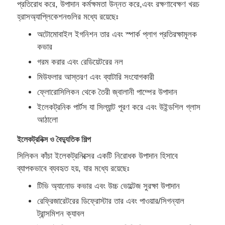
প্রতিরোধ করে, উপাদান কর্মক্ষমতা উন্নত করে,এবং রক্ষণাবেক্ষণ খরচ
হ্রাসঅ্যাপ্লিকেশনগুলির মধ্যে রয়েছেঃ
কারখানা ভ্রমণ
অটোমোবাইল ইগনিশন তার এবং স্পার্ক প্লাগ প্রতিরক্ষামূলক
কভার
মান নিয়ন্ত্রণ
গরম করার এবং রেডিয়েটরের নল
মিউফলার আস্তরণ এবং ব্যাটারি সংযোগকারী
ফ্লোরোসিলিকন থেকে তৈরী জ্বালানী পাম্পের উপাদান
আমাদের সাথে যোগাযোগ করুন
ইলেকট্রনিক পার্টস যা সিল্যান্ট পূরণ করে এবং উইন্ডশিল গ্লাস
আঠালো
খবর
ইলেকট্রনিক্স ও বৈদ্যুতিক শিল্প
সিলিকন কাঁচা ইলেকট্রনিক্সের একটি নিরোধক উপাদান হিসাবে
সব ক্ষেত্রেই
ব্যাপকভাবে ব্যবহৃত হয়, যার মধ্যে রয়েছেঃ
টিভি অ্যানোড কভার এবং উচ্চ ভোল্টেজ সুরক্ষা উপাদান
উদ্ধৃতির জন্য আবেদন
রেফ্রিজারেটরের ডিফ্রোস্টার তার এবং পাওয়ার/সিগন্যাল
ট্রান্সমিশন ক্যাবল
এলএসআর ইনজেকশন মোল্ডিং মেশিন