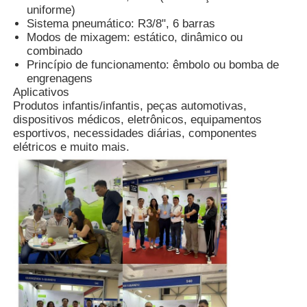
uniforme)
Sistema pneumático: R3/8", 6 barras
Máquina de moldagem por injecção de silicone
Modos de mixagem: estático, dinâmico ou
combinado
Princípio de funcionamento: êmbolo ou bomba de
engrenagens
Sistema de dosagem LSR
Aplicativos
Produtos infantis/infantis, peças automotivas,
dispositivos médicos, eletrônicos, equipamentos
Máquina de sobreformação
esportivos, necessidades diárias, componentes
elétricos e muito mais.
Acessórios para Máquinas de Moldagem por Injeção
Moldagem por injecção de borracha de silicone líquido
molde líquido do silicone
Moagem por injecção de borracha de silicone