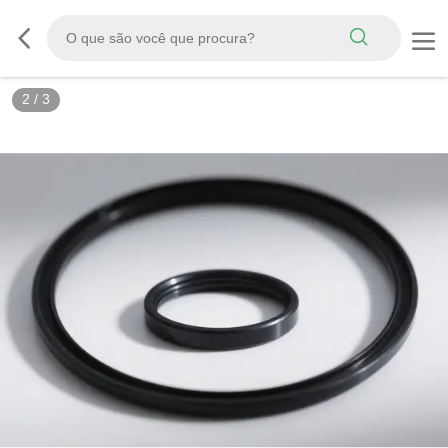
2
/
3