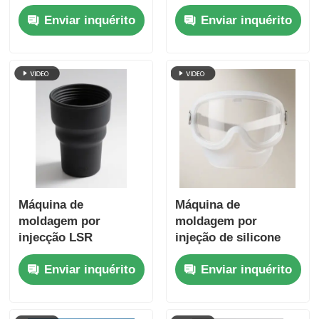
precisão com
deslizamento vertical
Enviar inquérito
Enviar inquérito
tecnologia LSR
LSR Conector de
cateter de três
cavidades
Máquina de
Máquina de
moldagem por
moldagem por
injecção LSR
injeção de silicone
totalmente
vertical com protetor
Enviar inquérito
Enviar inquérito
automática
facial de silicone de
dupla lâmina