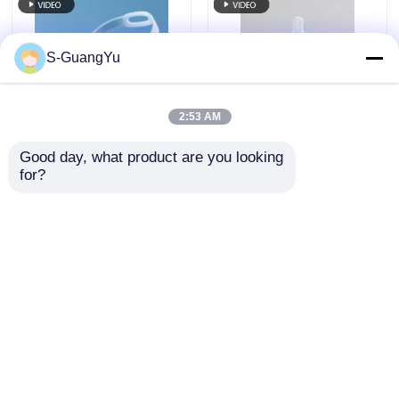
S-GuangYu
2:53 AM
Good day, what product are you looking 
Equipamento de
Máquina vertical da
for?
injeção de borracha
modelação por
de silicone líquido
injeção do silicone da
200t LSR vertical para
garrafa de bebê e da
Enviar inquérito
Enviar inquérito
protetor facial
chupeta LSR
Casa
Mapa do Site
Fale Conosco
Desktop Site
Mapa do Site
Política de privacidade