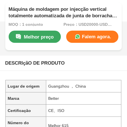
Máquina de moldagem por injecção vertical
totalmente automatizada de junta de borracha
de silicone líquido
MOQ：1 conjunto
Preço：USD20000-USD35000per set
Falem agora.
Melhor preço
DESCRIçãO DE PRODUTO
Lugar de origem
Guangzhou ， China
Marca
Better
Certificação
CE、ISO
Número do
Melhor 615