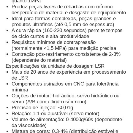
quanto 1MPa
Produz peças livres de rebarbas com mínimo
desperdício de material e desgaste de equipamento
Fábrica
Ideal para formas complexas, peças grandes e
produtos ultrafinos (até 0,5 mm de espessura)
A cura rápida (160-220 segundos) permite tempos
Controle de Qualidade
de ciclo curtos e alta produtividade
Requisitos mínimos de contrapressão
(normalmente <1,5 MPa) para medição precisa
Contração pós-resfriamento consistente de 2-3%
Fale Conosco
(dependente do material)
Especificações da unidade de dosagem LSR
Mais de 20 anos de experiência em processamento
notícias
de LSR
Componentes usinados em CNC para tolerância
mínima
Todos os casos
Opções de motor: hidráulico, servo hidráulico ou
servo (A/B com cilindro síncrono)
Precisão de injeção: ≤0,01g
Pedir um orçamento
Relação: 1:1 ou ajustável (servo motor)
Volume de alimentação: 0-4000g/60s (dependente
da viscosidade)
Máquina de moldagem por injeção LSR
Mistura de cores: 0,3-4% (distribuição estável e