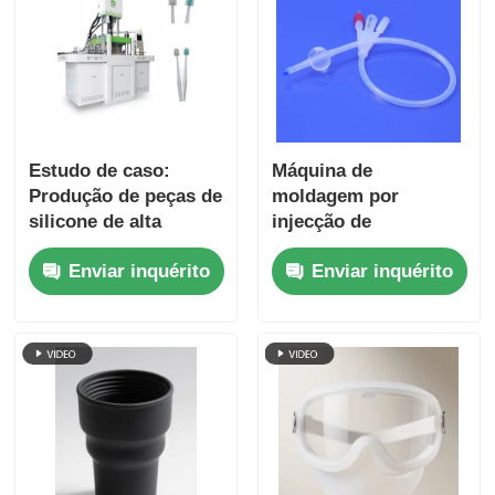
Estudo de caso:
Máquina de
Produção de peças de
moldagem por
silicone de alta
injecção de
precisão com
deslizamento vertical
Enviar inquérito
Enviar inquérito
tecnologia LSR
LSR Conector de
cateter de três
cavidades