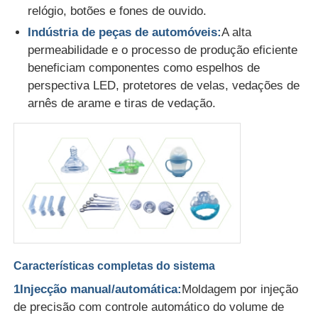
relógio, botões e fones de ouvido.
Indústria de peças de automóveis:
A alta
Máquina de moldagem por injecção de silicone
permeabilidade e o processo de produção eficiente
beneficiam componentes como espelhos de
Sistema de dosagem LSR
perspectiva LED, protetores de velas, vedações de
arnês de arame e tiras de vedação.
Máquina de sobreformação
Acessórios para Máquinas de Moldagem por Injeção
Moldagem por injecção de borracha de silicone líquido
molde líquido do silicone
Características completas do sistema
1Injecção manual/automática:
Moldagem por injeção
de precisão com controle automático do volume de
Moagem por injecção de borracha de silicone