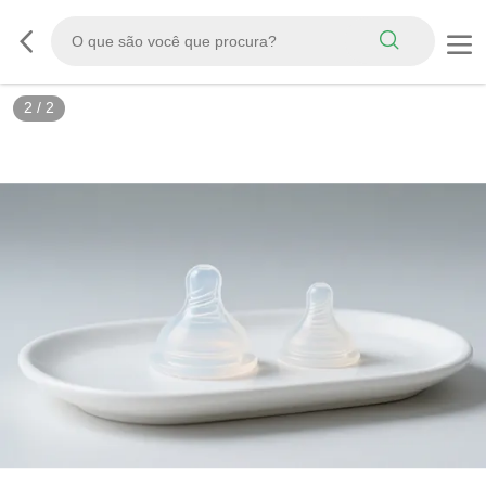
2
/
2