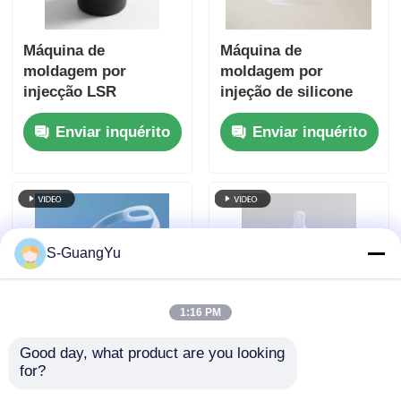
Máquina de
Máquina de
moldagem por
moldagem por
injecção LSR
injeção de silicone
totalmente
vertical com protetor
Enviar inquérito
Enviar inquérito
automática
facial de silicone de
dupla lâmina
S-GuangYu
1:16 PM
Good day, what product are you looking 
Equipamento de
Máquina vertical da
for?
injeção de borracha
modelação por