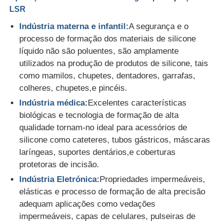
LSR
Indústria materna e infantil:
A segurança e o
Fábrica
processo de formação dos materiais de silicone
líquido não são poluentes, são amplamente
Controle de Qualidade
utilizados na produção de produtos de silicone, tais
como mamilos, chupetes, dentadores, garrafas,
colheres, chupetes,e pincéis.
Fale Conosco
Indústria médica:
Excelentes características
biológicas e tecnologia de formação de alta
notícias
qualidade tornam-no ideal para acessórios de
silicone como cateteres, tubos gástricos, máscaras
laríngeas, suportes dentários,e coberturas
Todos os casos
protetoras de incisão.
Indústria Eletrónica:
Propriedades impermeáveis,
Pedir um orçamento
elásticas e processo de formação de alta precisão
adequam aplicações como vedações
Máquina de moldagem por injeção LSR
impermeáveis, capas de celulares, pulseiras de