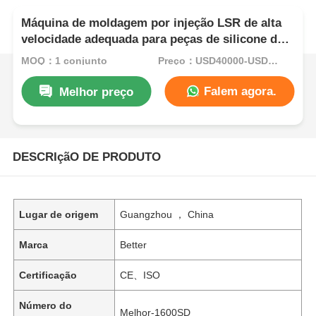
Máquina de moldagem por injeção LSR de alta
velocidade adequada para peças de silicone de
produtos para bebês
MOQ：1 conjunto
Preço：USD40000-USD85000per set
Falem agora.
Melhor preço
DESCRIçãO DE PRODUTO
Lugar de origem
Guangzhou ， China
Marca
Better
Certificação
CE、ISO
Número do
Melhor-1600SD