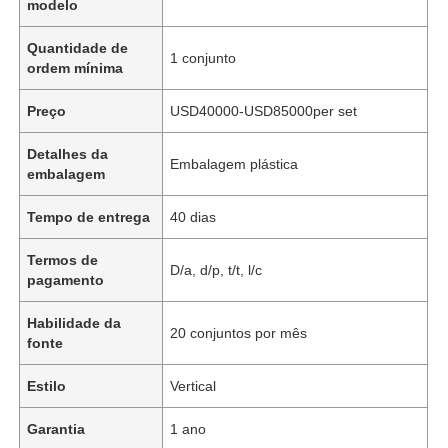
modelo
Quantidade de
1 conjunto
ordem mínima
Preço
USD40000-USD85000per set
Detalhes da
Embalagem plástica
embalagem
Tempo de entrega
40 dias
Termos de
D/a, d/p, t/t, l/c
pagamento
Habilidade da
20 conjuntos por mês
fonte
Estilo
Vertical
Garantia
1 ano