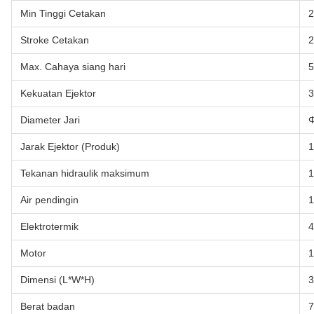
Min Tinggi Cetakan
Stroke Cetakan
Max. Cahaya siang hari
Kekuatan Ejektor
3
Diameter Jari
Jarak Ejektor (Produk)
1
Tekanan hidraulik maksimum
1
Air pendingin
1
Elektrotermik
Motor
Dimensi (L*W*H)
3
Berat badan
7