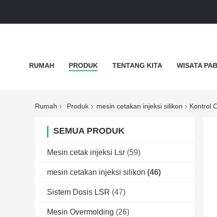
RUMAH
PRODUK
TENTANG KITA
WISATA PA
KEBIJAKAN PRIBADI
SEMUA KASUS
Rumah
Produk
mesin cetakan injeksi silikon
Kontrol 
SEMUA PRODUK
Mesin cetak injeksi Lsr
(59)
mesin cetakan injeksi silikon
(46)
Sistem Dosis LSR
(47)
Mesin Overmolding
(26)