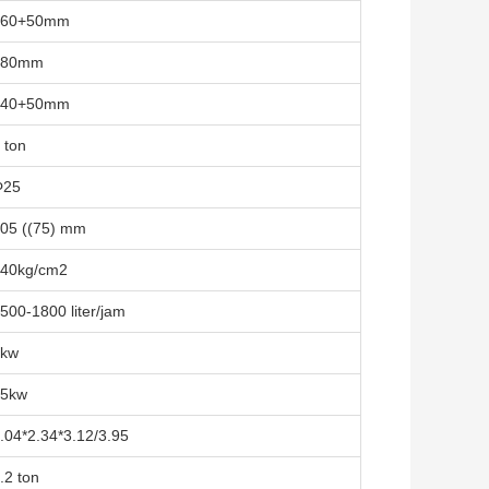
260+50mm
280mm
540+50mm
 ton
Φ25
05 ((75) mm
40kg/cm2
500-1800 liter/jam
4kw
15kw
.04*2.34*3.12/3.95
.2 ton