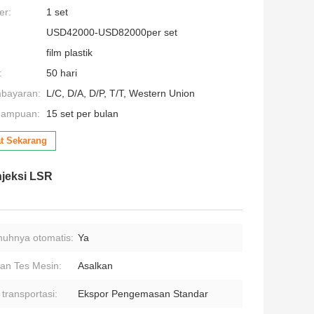
er:
1 set
USD42000-USD82000per set
film plastik
:
50 hari
mbayaran:
L/C, D/A, D/P, T/T, Western Union
mampuan:
15 set per bulan
t Sekarang
njeksi LSR
uhnya otomatis:
Ya
an Tes Mesin:
Asalkan
 transportasi:
Ekspor Pengemasan Standar