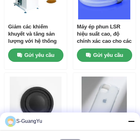
Giảm các khiếm
Máy ép phun LSR
khuyết và tăng sản
hiệu suất cao, độ
lượng với hệ thống
chính xác cao cho các
cho ăn LSR của
bộ phận silicon y tế
Gửi yêu cầu
Gửi yêu cầu
chúng tôi
S-GuangYu
Máy ép phun LSR
Máy ép phun LSR độ