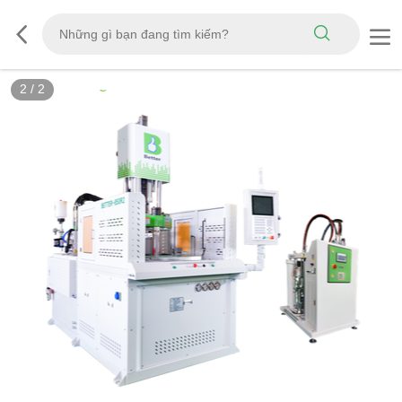
2
/
2