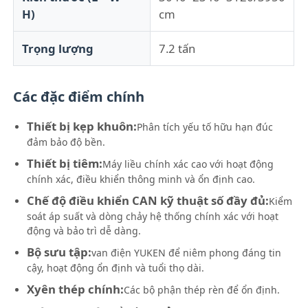
H)
cm
Máy đúc phun silicone
Trọng lượng
7.2 tấn
Hệ thống liều LSR
Các đặc điểm chính
Máy đúc quá mức
Thiết bị kẹp khuôn:
Phân tích yếu tố hữu hạn đúc
đảm bảo độ bền.
Thiết bị tiêm:
Máy liều chính xác cao với hoạt động
Thiết bị phụ kiện máy đúc phun
chính xác, điều khiển thông minh và ổn định cao.
Chế độ điều khiển CAN kỹ thuật số đầy đủ:
Kiểm
Dầu silicon cao su phun
soát áp suất và dòng chảy hệ thống chính xác với hoạt
động và bảo trì dễ dàng.
Bộ sưu tập:
van điện YUKEN để niêm phong đáng tin
Dầu silicon lỏng
cậy, hoạt động ổn định và tuổi thọ dài.
Xyên thép chính:
Các bộ phận thép rèn để ổn định.
Dầu cao su silicone