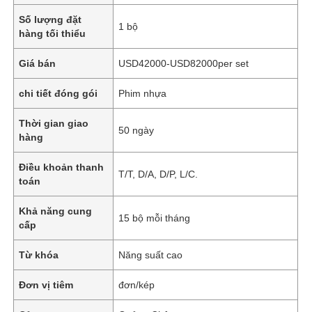
Số lượng đặt
1 bộ
hàng tối thiểu
Giá bán
USD42000-USD82000per set
chi tiết đóng gói
Phim nhựa
Thời gian giao
50 ngày
hàng
Điều khoản thanh
T/T, D/A, D/P, L/C.
toán
Khả năng cung
15 bộ mỗi tháng
cấp
Từ khóa
Năng suất cao
Đơn vị tiêm
đơn/kép