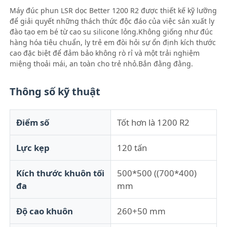
Máy đúc phun LSR dọc Better 1200 R2 được thiết kế kỹ lưỡng
để giải quyết những thách thức độc đáo của việc sản xuất ly
đào tạo em bé từ cao su silicone lỏng.Không giống như đúc
hàng hóa tiêu chuẩn, ly trẻ em đòi hỏi sự ổn định kích thước
cao đặc biệt để đảm bảo không rò rỉ và một trải nghiệm
miệng thoải mái, an toàn cho trẻ nhỏ.Bắn đằng đằng.
Thông số kỹ thuật
Điểm số
Tốt hơn là 1200 R2
Lực kẹp
120 tấn
Nhà
Kích thước khuôn tối
500*500 ((700*400)
đa
mm
Sản phẩm
Độ cao khuôn
260+50 mm
Về chúng tôi