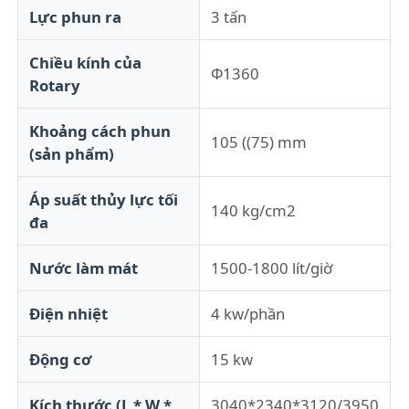
Lực phun ra
3 tấn
Tham quan nhà máy
Chiều kính của
Φ1360
Rotary
Kiểm soát chất lượng
Khoảng cách phun
105 ((75) mm
(sản phẩm)
Liên hệ chúng tôi
Áp suất thủy lực tối
140 kg/cm2
đa
Tin tức
Nước làm mát
1500-1800 lít/giờ
Tất cả các trường hợp
Điện nhiệt
4 kw/phần
Yêu cầu báo giá
Động cơ
15 kw
Máy đúc phun Lsr
Kích thước (L * W *
3040*2340*3120/3950