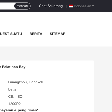
Chat Sekarang
|
Indonesian
Mencari
UEST SUATU
BERITA
SITEMAP
r Pelatihan Bayi
Guangzhou, Tiongkok
Better
CE、ISO
1200R2
bayaran & pengiriman: