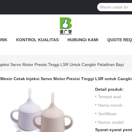
BRIK
KONTROL KUALITAS
HUBUNGI KAMI
QUOTE REQ
jeksi Servo Motor Presisi Tinggi LSR Untuk Cangkir Pelatihan Bayi
Mesin Cetak Injeksi Servo Motor Presisi Tinggi LSR untuk Cangki
Detail produk:
Tempat asal:
Nama merek:
Sertifikasi:
Nomor model:
Syarat-syarat pem