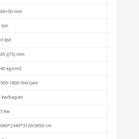
260+50 mm
 ton
Φ1360
105 ((75) mm
140 kg/cm2
500-1800 liter/jam
4 kw/bagian
15 kw
3040*2340*3120/3950 cm