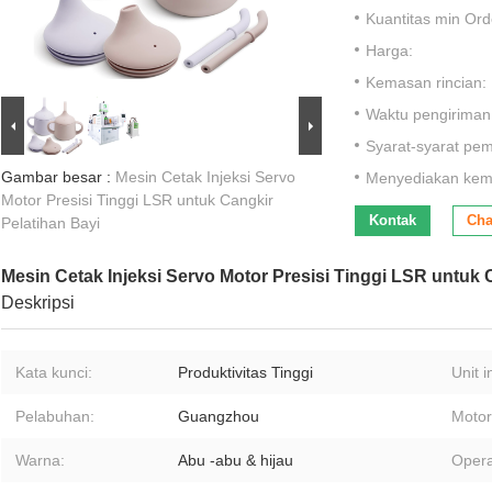
Kuantitas min Ord
Harga:
Kemasan rincian:
Waktu pengiriman
Syarat-syarat pe
Gambar besar :
Mesin Cetak Injeksi Servo
Menyediakan ke
Motor Presisi Tinggi LSR untuk Cangkir
Kontak
Cha
Pelatihan Bayi
Mesin Cetak Injeksi Servo Motor Presisi Tinggi LSR untuk 
Deskripsi
Kata kunci:
Produktivitas Tinggi
Unit i
Pelabuhan:
Guangzhou
Motor
Warna:
Abu -abu & hijau
Opera