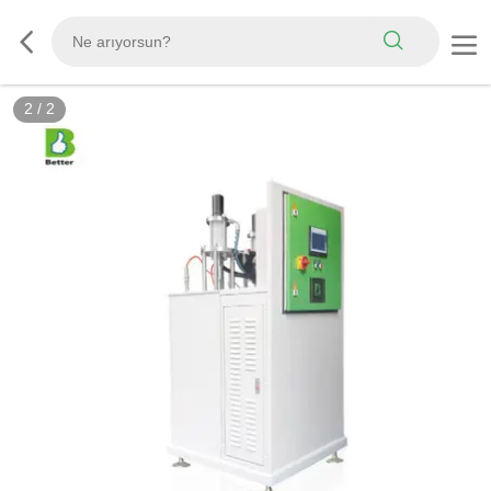
2
/
2