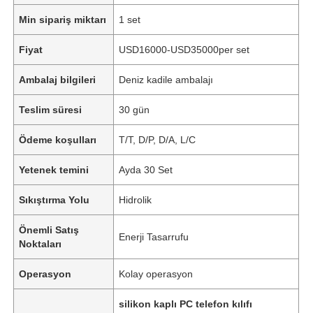
Min sipariş miktarı
1 set
Fiyat
USD16000-USD35000per set
Ambalaj bilgileri
Deniz kadile ambalajı
Teslim süresi
30 gün
Ödeme koşulları
T/T, D/P, D/A, L/C
Yetenek temini
Ayda 30 Set
Sıkıştırma Yolu
Hidrolik
Önemli Satış
Enerji Tasarrufu
Noktaları
Operasyon
Kolay operasyon
silikon kaplı PC telefon kılıfı