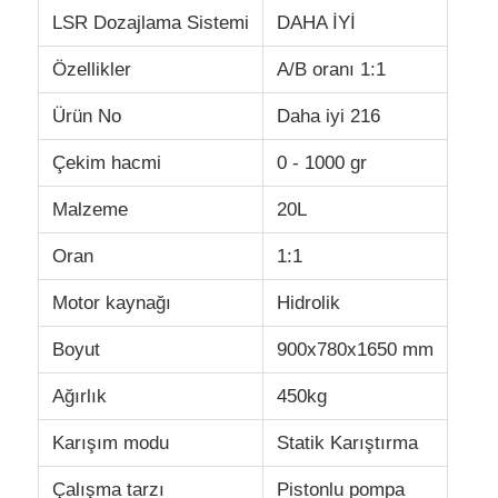
LSR Dozajlama Sistemi
DAHA İYİ
Özellikler
A/B oranı 1:1
Ürün No
Daha iyi 216
Çekim hacmi
0 - 1000 gr
Malzeme
20L
Oran
1:1
Motor kaynağı
Hidrolik
Boyut
900x780x1650 mm
Ana sayfa
Ağırlık
450kg
Ürünler
Karışım modu
Statik Karıştırma
Çalışma tarzı
Pistonlu pompa
Hakkımızda