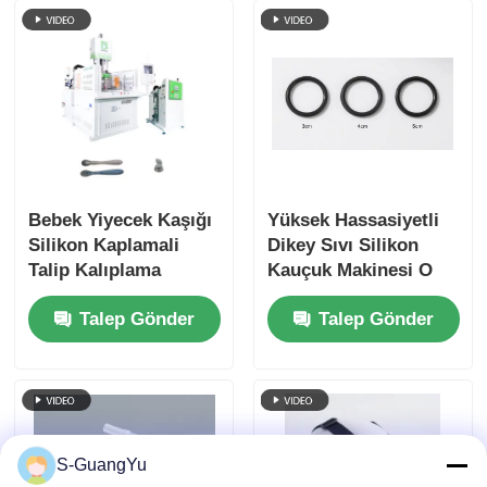
Bebek Yiyecek Kaşığı
Yüksek Hassasiyetli
Silikon Kaplamali
Dikey Sıvı Silikon
Talip Kalıplama
Kauçuk Makinesi O
Makinesi LSR Yüksek
Ringleri Dikey LSR
Talep Gönder
Talep Gönder
Elastisite
Makinesi İçin
S-GuangYu