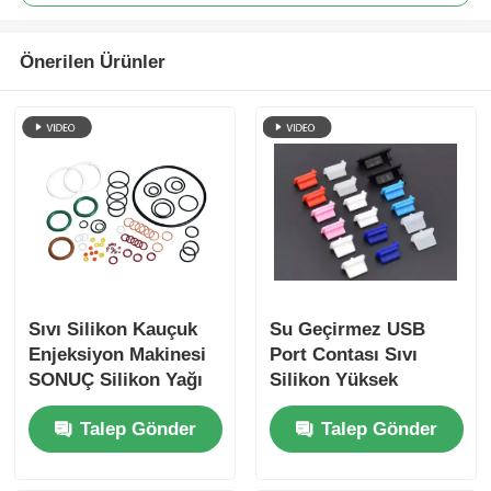
Önerilen Ürünler
Sıvı Silikon Kauçuk
Su Geçirmez USB
Enjeksiyon Makinesi
Port Contası Sıvı
SONUÇ Silikon Yağı
Silikon Yüksek
Sızıntısı Önleme
Hassasiyetli
Talep Gönder
Talep Gönder
Conta Halkası
Enjeksiyon Kalıplama
Makinesi