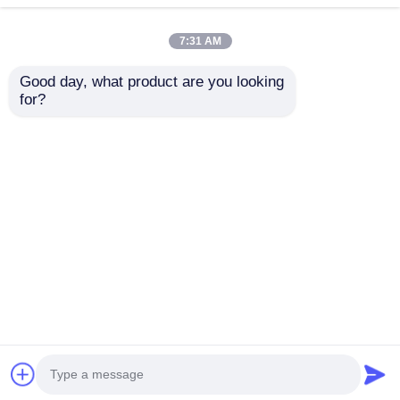
7:31 AM
Good day, what product are you looking 
Sıvı Silikon Göğüs
Göz Koruma Gözlüğü
for?
Pompası Aksesuarları
Sızdırmazlık
Üretim Ekipmanı
Çerçevesi Üretim
Katıdan Sıvıya Silikon
Ekipmanı Sıvı Silikon
Talep Gönder
Talep Gönder
Makinesi
Ana sayfa
Hakkımızda
Bize ulaşın
Desktop Site
Site Haritası
Gizlilik Politikası
Kalite
LSR Enjeksiyon Makinesi
Çin
fabrikası.Copyright © 2026 Guangzhou S-guangyu
Machinery &Equipment Co., Ltd. All Rights
Reserved.