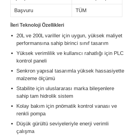
Başvuru
TÜM
Fabrika turu
İleri Teknoloji Özellikleri
20L ve 200L variller için uygun, yüksek maliyet
Kalite kontrol
performansına sahip birinci sınıf tasarım
Yüksek verimlilik ve kullanıcı rahatlığı için PLC
Bize ulaşın
kontrol paneli
Senkron yapısal tasarımla yüksek hassasiyette
Haberler
malzeme ölçümü
Stabilite için uluslararası marka bileşenlere
Tüm servis talepleri
sahip tam hidrolik sistem
Kolay bakım için pnömatik kontrol vanası ve
renkli pompa
Teklif isteği
Düşük gürültü seviyeleriyle enerji verimli
çalışma
LSR Enjeksiyon Makinesi