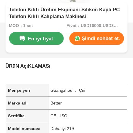
Telefon Kılıfı Üretim Ekipmanı Silikon Kaplı PC
Telefon Kılıfı Kalıplama Makinesi
MOQ：1 set
Fiyat：USD16000-USD35000per set
Şimdi sohbet et.
En iyi fiyat
ÜRüN AçıKLAMASı
Menşe yeri
Guangzhou ， Çin
Marka adı
Better
Sertifika
CE、ISO
Model numarası
Daha iyi 219