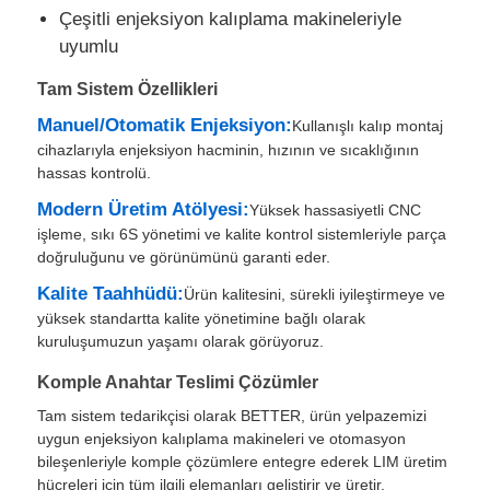
Çeşitli enjeksiyon kalıplama makineleriyle
uyumlu
Silikon Enjeksiyon Kalıplama Makinesi
Tam Sistem Özellikleri
Manuel/Otomatik Enjeksiyon:
Kullanışlı kalıp montaj
LSR dozlama sistemi
cihazlarıyla enjeksiyon hacminin, hızının ve sıcaklığının
hassas kontrolü.
Aşırı kalıplama makinesi
Modern Üretim Atölyesi:
Yüksek hassasiyetli CNC
işleme, sıkı 6S yönetimi ve kalite kontrol sistemleriyle parça
doğruluğunu ve görünümünü garanti eder.
Enjeksiyon kalıplama makinesi aksesuarları
Kalite Taahhüdü:
Ürün kalitesini, sürekli iyileştirmeye ve
yüksek standartta kalite yönetimine bağlı olarak
Sıvı silikon kauçuk enjeksiyon kalıplaması
kuruluşumuzun yaşamı olarak görüyoruz.
Komple Anahtar Teslimi Çözümler
Sıvı silikon kalıplama
Tam sistem tedarikçisi olarak BETTER, ürün yelpazemizi
uygun enjeksiyon kalıplama makineleri ve otomasyon
bileşenleriyle komple çözümlere entegre ederek LIM üretim
Silikon kauçuk enjeksiyon kalıplama
hücreleri için tüm ilgili elemanları geliştirir ve üretir.