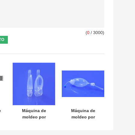
(
0
/ 3000)
e
Máquina de
Máquina de
moldeo por
moldeo por
inyección de
inyección de LSR
e
caucho de
vertical Equipo