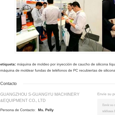
etiqueta:
máquina de moldeo por inyección de caucho de silicona líqu
máquina de moldear fundas de teléfonos de PC recubiertas de silicon
Contacto
Envíe su p
GUANGZHOU S-GUANGYU MACHINERY
&EQUIPMENT CO., LTD
Persona de Contacto:
Ms. Pelly