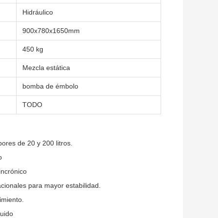
Hidráulico
900x780x1650mm
450 kg
Mezcla estática
bomba de émbolo
TODO
res de 20 y 200 litros.
o
incrónico
cionales para mayor estabilidad.
imiento.
ruido