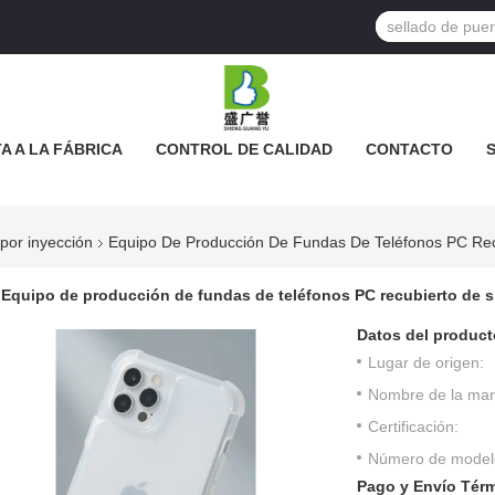
TA A LA FÁBRICA
CONTROL DE CALIDAD
CONTACTO
S LOS CASOS
por inyección
Equipo De Producción De Fundas De Teléfonos PC Recu
Equipo de producción de fundas de teléfonos PC recubierto de s
Datos del product
Lugar de origen:
Nombre de la mar
Certificación:
Número de model
Pago y Envío Tér