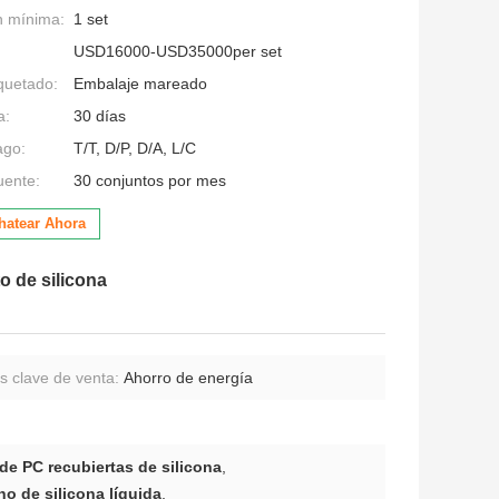
n mínima:
1 set
USD16000-USD35000per set
quetado:
Embalaje mareado
a:
30 días
ago:
T/T, D/P, D/A, L/C
uente:
30 conjuntos por mes
hatear Ahora
o de silicona
s clave de venta:
Ahorro de energía
e PC recubiertas de silicona
,
o de silicona líquida
,