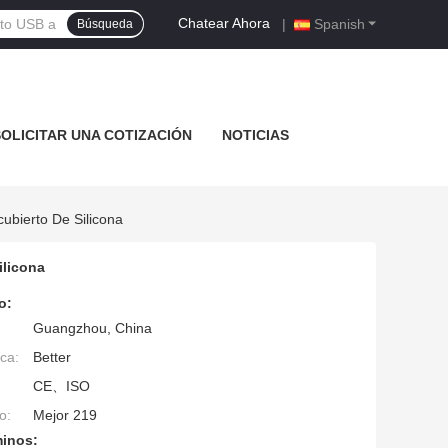
Chatear Ahora
|
Spanish
Búsqueda
SOLICITAR UNA COTIZACIÓN
NOTICIAS
bierto De Silicona
ilicona
o:
Guangzhou, China
ca:
Better
CE、ISO
o:
Mejor 219
minos: