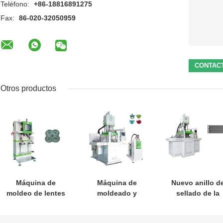
Teléfono:
+86-18816891275
Fax:
86-020-32050959
Otros productos
Máquina de
Máquina de
Nuevo anillo d
moldeo de lentes
moldeado y
sellado de la
de silicona
desmoldeado de
célula de
líquida de alta
chupetes de
combustible d