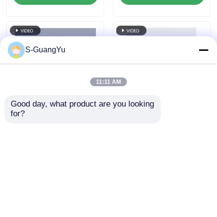
S-GuangYu
11:11 AM
Good day, what product are you looking 
for?
তরল সিলিকন স্তন পাম্প
চোখের সুরক্ষা গগলস সিলিং
আনুষাঙ্গিক উৎপাদন সরঞ্জাম
ফ্রেম উত্পাদন সরঞ্জাম তরল
সলিড থেকে তরল সিলিকন
সিলিকন
মেশিন
অনুসন্ধান পাঠান
অনুসন্ধান পাঠান
বাড়ি
আমাদের সম্পর্কে
আমাদের সাথে যোগাযোগ করুন
Desktop Site
সাইট ম্যাপ
গোপনীয়তা নীতি