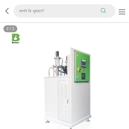
2
/
2