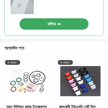
চালিয়ে
প্রস্তাবিত পণ্য
তরল সিলিকন রাবার ইনজেকশন
জলরোধী ইউএসবি পোর্ট সিল