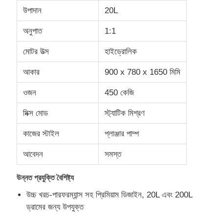
উপাদান
20L
অনুপাত
1:1
মোটর উত্স
হাইড্রোলিক
আকার
900 x 780 x 1650 মিমি
ওজন
450 কেজি
মিক্স মোড
স্ট্যাটিক মিশ্রণ
কাজের স্টাইল
প্লাঞ্জার পাম্প
আবেদন
সমস্ত
বাড়ি
উন্নত প্রযুক্তি বৈশিষ্ট্য
পণ্য
উচ্চ খরচ-পারফরম্যান্স সহ প্রিমিয়াম ডিজাইন, 20L এবং 200L
ড্রামের জন্য উপযুক্ত
আমাদের সম্পর্কে