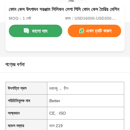
ফোন কেস উৎপাদন সরঞ্জাম সিলিকন লেপা পিসি ফোন কেস তৈরির মেশিন
MOQ：1 সেট
মূল্য：USD16000-USD35000per set
এখন চ্যাট করুন
ভালো দাম
পণ্যের বর্ণনা
উৎপত্তি স্থল
গুয়াংজু ， চীন
পরিচিতিমুলক নাম
Better
সাক্ষ্যদান
CE、ISO
মডেল নম্বার
ভাল 219