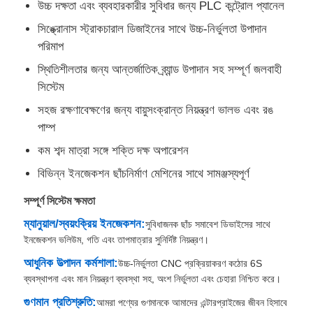
উচ্চ দক্ষতা এবং ব্যবহারকারীর সুবিধার জন্য PLC কন্ট্রোল প্যানেল
সিঙ্ক্রোনাস স্ট্রাকচারাল ডিজাইনের সাথে উচ্চ-নির্ভুলতা উপাদান
কারখানা ভ্রমণ
পরিমাপ
স্থিতিশীলতার জন্য আন্তর্জাতিক ব্র্যান্ড উপাদান সহ সম্পূর্ণ জলবাহী
মান নিয়ন্ত্রণ
সিস্টেম
সহজ রক্ষণাবেক্ষণের জন্য বায়ুসংক্রান্ত নিয়ন্ত্রণ ভালভ এবং রঙ
পাম্প
আমাদের সাথে যোগাযোগ করুন
কম শব্দ মাত্রা সঙ্গে শক্তি দক্ষ অপারেশন
খবর
বিভিন্ন ইনজেকশন ছাঁচনির্মাণ মেশিনের সাথে সামঞ্জস্যপূর্ণ
সম্পূর্ণ সিস্টেম ক্ষমতা
সব ক্ষেত্রেই
ম্যানুয়াল/স্বয়ংক্রিয় ইনজেকশন:
সুবিধাজনক ছাঁচ সমাবেশ ডিভাইসের সাথে
ইনজেকশন ভলিউম, গতি এবং তাপমাত্রার সুনির্দিষ্ট নিয়ন্ত্রণ।
উদ্ধৃতির জন্য আবেদন
আধুনিক উত্পাদন কর্মশালা:
উচ্চ-নির্ভুলতা CNC প্রক্রিয়াকরণ কঠোর 6S
ব্যবস্থাপনা এবং মান নিয়ন্ত্রণ ব্যবস্থা সহ, অংশ নির্ভুলতা এবং চেহারা নিশ্চিত করে।
গুণমান প্রতিশ্রুতি:
আমরা পণ্যের গুণমানকে আমাদের এন্টারপ্রাইজের জীবন হিসাবে
এলএসআর ইনজেকশন মোল্ডিং মেশিন