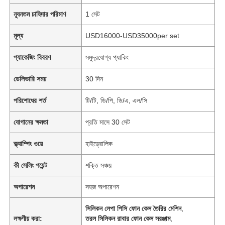
ন্যূনতম চাহিদার পরিমাণ
1 সেট
মূল্য
USD16000-USD35000per set
প্যাকেজিং বিবরণ
সমুদ্রযোগ্য প্যাকিং
ডেলিভারি সময়
30 দিন
পরিশোধের শর্ত
টি/টি, ডি/পি, ডি/এ, এল/সি
যোগানের ক্ষমতা
প্রতি মাসে 30 সেট
ক্ল্যাম্পিং ওয়ে
হাইড্রোলিক
কী সেলিং পয়েন্ট
শক্তি সঞ্চয়
অপারেশন
সহজ অপারেশন
সিলিকন লেপা পিসি ফোন কেস তৈরির মেশিন
,
লক্ষণীয় করা:
তরল সিলিকন রাবার ফোন কেস সরঞ্জাম
,