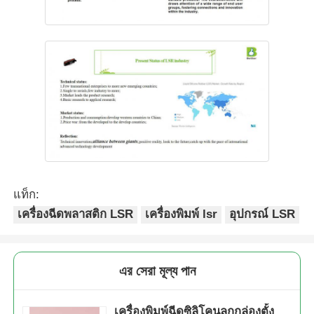
แท็ก:
เครื่องฉีดพลาสติก LSR
เครื่องพิมพ์ lsr
อุปกรณ์ LSR
এর সেরা মূল্য পান
เครื่องพิมพ์ฉีดซิลิโคนลูกกล่องตั้ง