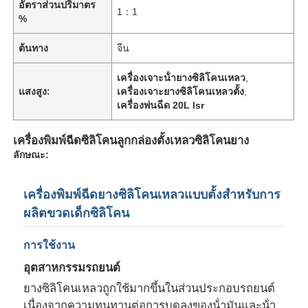
อัตราส่วนปริมาตร
1：1
%
ต้นทาง
จีน
เครื่องเจาะน้ํายางซิลิโคนเหลว
,
แสงสูง:
เครื่องเจาะยางซิลิโคนเหลวตั้ง
,
เครื่องพ่นฉีด 20L lsr
เครื่องพิมพ์ฉีดซิลิโคนลูกกล่องตั้งเหลวซิลิโคนยาง
ลักษณะ:
เครื่องพิมพ์ฉีดยางซิลิโคนเหลวแบบตั้งสําหรับการ
ผลิตขวดเด็กซิลิโคน
การใช้งาน
อุตสาหกรรมรถยนต์
ยางซิลิโคนเหลวถูกใช้มากขึ้นในส่วนประกอบรถยนต์
เนื่องจากความทนทานต่อการบดลงของน้ํามันและน้ํา