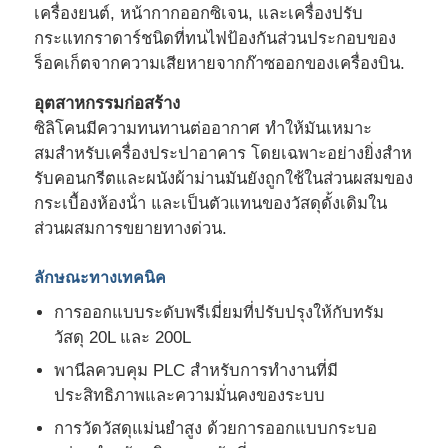
เครื่องยนต์, หน้ากากออกซิเจน, และเครื่องปรับ
กระแทกราดาร์ชนิดที่ทนไฟป้องกันส่วนประกอบของ
ทัวร์โรงงาน
ร็อคเก็ตจากความเสียหายจากก๊าซออกของเครื่องบิน.
อุตสาหกรรมก่อสร้าง
ควบคุมคุณภาพ
ซิลิโคนมีความทนทานต่ออากาศ ทําให้มันเหมาะ
สมสําหรับเครื่องประปาอาคาร โดยเฉพาะอย่างยิ่งสําห
รับคอนกรีตและผนังผ้าม่านมันยังถูกใช้ในส่วนผสมของ
ติดต่อเรา
กระเบื้องห้องน้ํา และเป็นตัวแทนของวัสดุดั้งเดิมใน
ส่วนผสมการขยายทางด่วน.
ข่าว
ลักษณะทางเทคนิค
ทุกกรณี
การออกแบบระดับพรีเมี่ยมที่ปรับปรุงให้กับทรัม
วัสดุ 20L และ 200L
พานีลควบคุม PLC สําหรับการทํางานที่มี
ขออ้าง
ประสิทธิภาพและความมั่นคงของระบบ
การวัดวัสดุแม่นยําสูง ด้วยการออกแบบกระบอ
เครื่องฉีดพลาสติก LSR