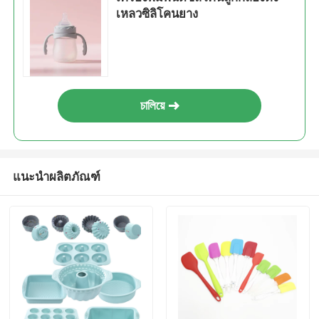
เหลวซิลิโคนยาง
চালিয়ে
แนะนำผลิตภัณฑ์