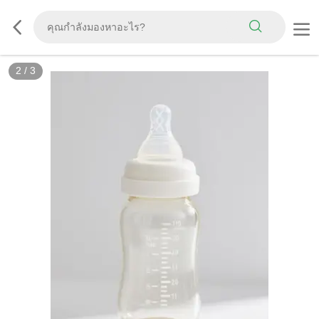
2
/
3