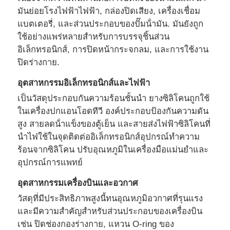
มันย่อยโรงไฟฟ้าไฟฟ้า, กล่องปิดเสียง, เครื่องเชื่อม
แบตเตอรี่, และส่วนประกอบของปั๊มน้ํามัน. มันยังถูก
ใช้อย่างแพร่หลายสําหรับการบรรจุชิ้นส่วน
อิเล็กทรอนิกส์, การปิดหน้ากระจกลม, และการใช้งาน
ปิดร่างกาย.
อุตสาหกรรมอิเล็กทรอนิกส์และไฟฟ้า
เป็นวัสดุประกอบกันความร้อนชั้นนํา ยางซิลิโคนถูกใช้
ในเครื่องปกแอนโอดทีวี องค์ประกอบป้องกันความดัน
สูง สายลดน้ําแข็งของตู้เย็น และสายส่งไฟฟ้าซิลิโคนที่
นําไฟใช้ในจุดติดต่ออิเล็กทรอนิกส์อุปกรณ์ทําความ
ร้อนจากซิลิโคน ปรับอุณหภูมิในเครื่องมือแม่นยําและ
บ้าน
อุปกรณ์การแพทย์
อุตสาหกรรมเครื่องบินและอวกาศ
ผลิตภัณฑ์
วัสดุที่มีประสิทธิภาพสูงนี้ทนอุณหภูมิอวกาศที่รุนแรง
และมีความสําคัญสําหรับส่วนประกอบของเครื่องบิน
เช่น ปิดช่องกองร่างกาย, แหวน O-ring ของ
เกี่ยวกับเรา