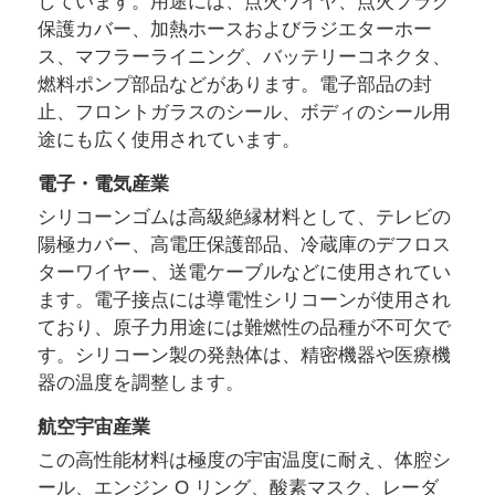
しています。用途には、点火ワイヤ、点火プラグ
保護カバー、加熱ホースおよびラジエターホー
ス、マフラーライニング、バッテリーコネクタ、
燃料ポンプ部品などがあります。電子部品の封
止、フロントガラスのシール、ボディのシール用
途にも広く使用されています。
電子・電気産業
シリコーンゴムは高級絶縁材料として、テレビの
陽極カバー、高電圧保護部品、冷蔵庫のデフロス
ターワイヤー、送電ケーブルなどに使用されてい
ます。電子接点には導電性シリコーンが使用され
ており、原子力用途には難燃性の品種が不可欠で
ホーム
す。シリコーン製の発熱体は、精密機器や医療機
器の温度を調整します。
製品
航空宇宙産業
この高性能材料は極度の宇宙温度に耐え、体腔シ
ール、エンジン O リング、酸素マスク、レーダ
企業情報