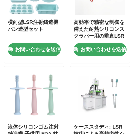
横向型LSR注射鋳造機
高効率で精密な制御を
パン造型セット
備えた耐熱シリコンス
クラパー用の垂直LSR
注射鋳造機
お問い合わせを送信
お問い合わせを送信
液体シリコンゴム注射
ケーススタディ: LSR
鋳造機 子供用 FDA 材
技術による高精密性シ