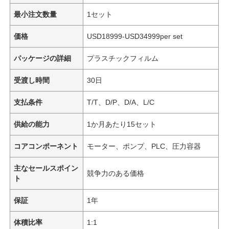
最小注文数量
1セット
価格
USD18999-USD34999per set
パッケージの詳細
プラスチックフィルム
受渡し時間
30日
支払条件
T/T、D/P、D/A、L/C
供給の能力
1か月あたり15セット
コアコンポーネント
モーター、ポンプ、PLC、圧力容器
主なセールスポイン
競争力のある価格
ト
保証
1年
体積比率
1:1