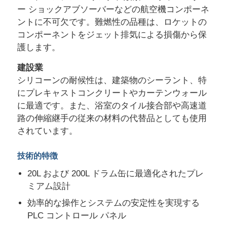
ー ショックアブソーバーなどの航空機コンポーネ
ントに不可欠です。難燃性の品種は、ロケットの
会社案内
コンポーネントをジェット排気による損傷から保
護します。
品質管理
建設業
シリコーンの耐候性は、建築物のシーラント、特
にプレキャストコンクリートやカーテンウォール
お問い合わせ
に最適です。また、浴室のタイル接合部や高速道
路の伸縮継手の従来の材料の代替品としても使用
ニュース
されています。
技術的特徴
すべての場合
20L および 200L ドラム缶に最適化されたプレ
ミアム設計
見積依頼
効率的な操作とシステムの安定性を実現する
PLC コントロール パネル
LSR射出成形機