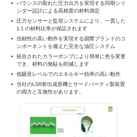
バランスの取れた圧力出力を実現する同期シリ
ンダー設計による高精度の材料測定
シリコン注射型機
圧力センサーと監視システムにより、一貫した
1:1 の材料比率が保証されます
LSR 投与システム
信頼性の高い動作を実現する国際ブランドのコ
ンポーネントを備えた完全な油圧システム
オーバーモールディングマシン
統合されたカラーポンプにより簡単に色を変更
でき、材料の無駄を削減します
低騒音レベルでのエネルギー効率の高い動作
インジェクション鋳造機用アクセサリー
当社のLSR射出成形機とサードパーティ製装置
の両方と互換性があります。
液体シリコンゴム注射型
液体のシリコーンの鋳造物
シリコンゴムの注射型