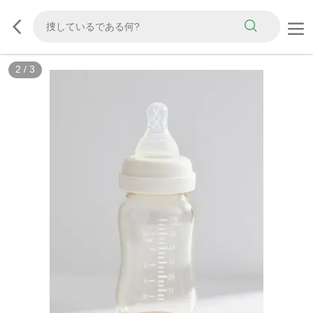
2
/
3