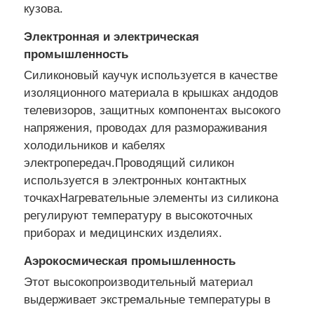
кузова.
Электронная и электрическая
Наша фабрика
промышленность
Силиконовый каучук используется в качестве
контроль качества
изоляционного материала в крышках андодов
телевизоров, защитных компонентах высокого
напряжения, проводах для размораживания
контактные данные
холодильников и кабелях
электропередач.Проводящий силикон
Новости
используется в электронных контактных
точкахНагревательные элементы из силикона
регулируют температуру в высокоточных
Все случаи
приборах и медицинских изделиях.
Аэрокосмическая промышленность
Отправить запрос
Этот высокопроизводительный материал
выдерживает экстремальные температуры в
Машина для литья под давлением LSR