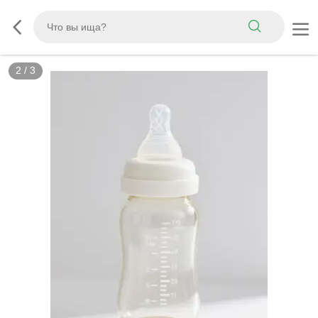
2
/
3