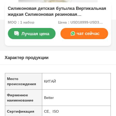
Силиконовая детская бутылка Вертикальная
жидкая Силиконовая резиновая
инъекционная формовая машина
MOQ：1 набор
Цена：USD18999-USD34999per set
чат сейчас
Лучшая цена
Характер продукции
Место
КИТАЙ
происхождения
Фирменное
Better
наименование
Сертификация
CE、ISO