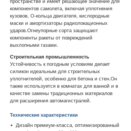
пространстве и имеет решающее значение для
компонентов самолета, включая уплотнения
Силиконовая инжекционная формовая машина
кузовов, O-кольца двигателя, кислородные
маски и амортизаторы радиолокационных
ударов.Огнеупорные сорта защищают
Система дозирования LSR
компоненты ракеты от повреждений
выхлопными газами.
Машина для переплавки
Строительная промышленность
Устойчивость к погодным условиям делает
Аксессуары для машины для формования инжекци
силикон идеальным для строительных
уплотнителей, особенно для бетона и стен.Он
также используется в комнатах для ванной и в
Впрыскание жидкой силиконовой резины
качестве замены традиционных материалов
для расширения автомагистралей.
жидкостная прессформа силикона
Технические характеристики
Дизайн премиум-класса, оптимизированный
Силиконовая резина для инжекционной формовани