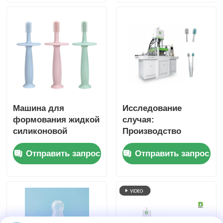
эффективностью и
точным
управлением
Машина для
Исследование
формования жидкой
случая:
силиконовой
Производство
резины для детей
высокоточных
Отправить запрос
Отправить запрос
Зубная щетка с
силиконовых
материалом FDA
деталей с
использованием
технологии LSR