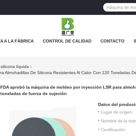
TA A LA FÁBRICA
CONTROL DE CALIDAD
CONTACTO
S LOS CASOS
ilicona líquida
 Almohadillas De Silicona Resistentes Al Calor Con 120 Toneladas D
FDA aprobó la máquina de moldeo por inyección LSR para almohadi
toneladas de fuerza de sujeción
Datos del product
Lugar de origen:
Nombre de la mar
Certificación: