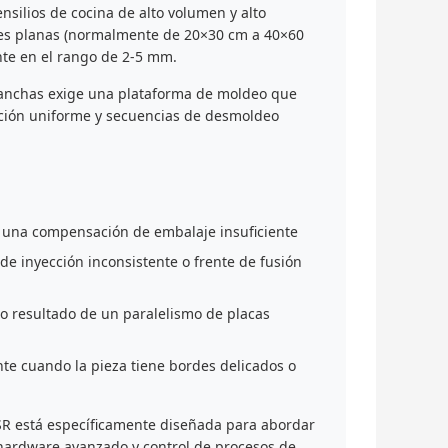
silios de cocina de alto volumen y alto
ies planas (normalmente de 20×30 cm a 40×60
nte en el rango de 2-5 mm.
 anchas exige una plataforma de moldeo que
eción uniforme y secuencias de desmoldeo
 una compensación de embalaje insuficiente
de inyección inconsistente o frente de fusión
mo resultado de un paralelismo de placas
te cuando la pieza tiene bordes delicados o
SR está específicamente diseñada para abordar
 hardware avanzado y control de procesos de