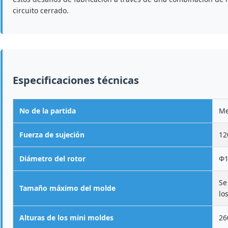
circuito cerrado.
Especificaciones técnicas
No de la partida
Me
Fuerza de sujeción
12
Diámetro del rotor
Φ1
Se
Tamaño máximo del molde
lo
Alturas de los mini moldes
26