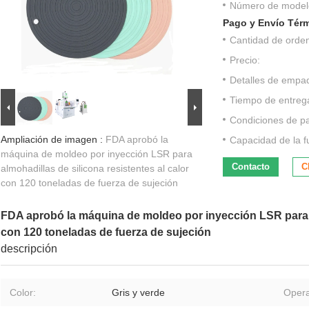
Número de model
Pago y Envío Tér
Cantidad de orde
Precio:
Detalles de empa
Tiempo de entreg
Condiciones de p
Ampliación de imagen :
FDA aprobó la
Capacidad de la f
máquina de moldeo por inyección LSR para
Contacto
C
almohadillas de silicona resistentes al calor
con 120 toneladas de fuerza de sujeción
FDA aprobó la máquina de moldeo por inyección LSR para al
con 120 toneladas de fuerza de sujeción
descripción
Color:
Gris y verde
Opera