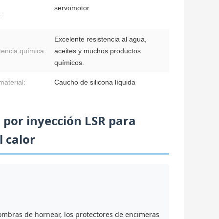
servomotor
:
Excelente resistencia al agua,
tencia química:
aceites y muchos productos
químicos.
material:
Caucho de silicona líquida
por inyección LSR para
l calor
lfombras de hornear, los protectores de encimeras