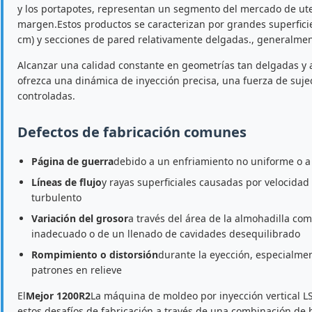
y los portapotes, representan un segmento del mercado de uten
margen.Estos productos se caracterizan por grandes superfic
cm) y secciones de pared relativamente delgadas., generalme
Alcanzar una calidad constante en geometrías tan delgadas y
ofrezca una dinámica de inyección precisa, una fuerza de suj
controladas.
Defectos de fabricación comunes
Página de guerra
debido a un enfriamiento no uniforme o a
Líneas de flujo
y rayas superficiales causadas por velocidad 
turbulento
Variación del grosor
a través del área de la almohadilla co
inadecuado o de un llenado de cavidades desequilibrado
Rompimiento o distorsión
durante la eyección, especialmen
patrones en relieve
El
Mejor 1200R2
La máquina de moldeo por inyección vertical L
estos desafíos de fabricación a través de una combinación de