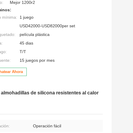
o:
Mejor 1200r2
minos:
n mínima:
1 juego
USD42000-USD82000per set
quetado:
película plástica
a:
45 dias
ago:
T/T
uente:
15 juegos por mes
hatear Ahora
mohadillas de silicona resistentes al calor
ción:
Operación fácil