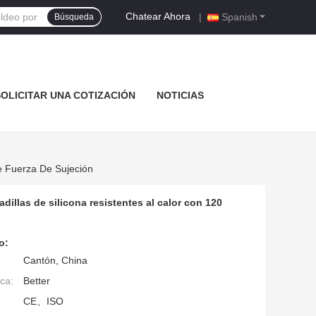
Chatear Ahora
|
Spanish
Búsqueda
SOLICITAR UNA COTIZACIÓN
NOTICIAS
e Fuerza De Sujeción
llas de silicona resistentes al calor con 120
o:
Cantón, China
ca:
Better
CE、ISO