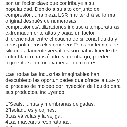
son un factor clave que contribuye a su
popularidad. Debido a su alto conjunto de
compresión, una pieza LSR mantendrá su forma
Máquina de moldeo por inyección de silicona
original después de numerosas
compresiones/utilizaciones,incluso a temperaturas
extremadamente altas y bajas un factor
Sistema de dosificación de la LSR
diferenciador entre el caucho de silicona líquida y
otros polímeros elastoméricosEstos materiales de
silicona altamente versátiles son naturalmente de
Máquina de sobremoldeo
color blanco translúcido, sin embargo, pueden
pigmentarse en una variedad de colores.
Accesorios para máquinas de moldeo por inyección
Casi todas las industrias imaginables han
descubierto las oportunidades que ofrece la LSR y
el proceso de moldeo por inyección de líquido para
Moldeado por inyección de caucho de silicona líquida
sus productos, incluyendo:
1"Seals, juntas y membranas delgadas;
moldeado líquido del silicón
2"Isoladores y cojines;
3Las válvulas y la vejiga.
4Las máscaras respiratorias;
Moldeado por inyección de caucho de silicona