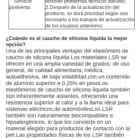
Servicio
resolver problemas técnicos difíciles;
2.
postventa
Después de la actualización del
producto, se dará prioridad según sea
Visita a la fábrica
necesario a los trabajos de actualización
de los usuarios anteriores;
Control de Calidad
¿Cuándo es el caucho de silicona líquida la mejor
opción?
Una de las principales ventajas del elastómero de
Contacto
caucho de silicona líquida Los materiales LSR se
ofrecen en una amplia variedad de grados: de uso
general, de calidad alimentaria, médica,
noticias
autoadhesiva, de baja volatilidad,con un contenido
de aluminio superior a 0,25% en pesoLos
elastómeros de caucho de silicona líquida también
son inherentemente aislantes, ofreciendo una
Todos los casos
resistencia superior al calor y a la llama ideal para
sistemas eléctricos,de automóvilesLos LSR
también son naturalmente biocompatibles e
Solicitar una cotización
hipoalergénicos, lo que los convierte en un
material elegido para productos de contacto con la
piel.Las propiedades físicas de los LSR también
Máquina de moldeo por inyección LSR