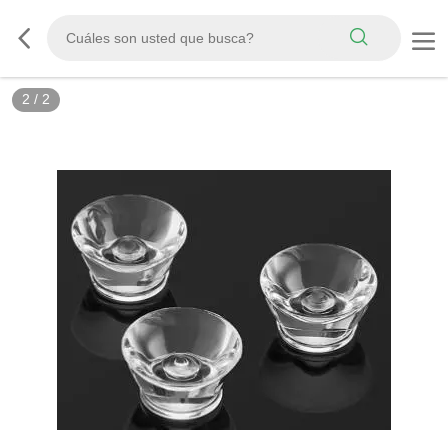
2
/
2