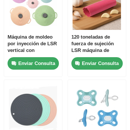
Máquina de moldeo
120 toneladas de
por inyección de LSR
fuerza de sujeción
vertical con
LSR máquina de
servomotor de fuerza
moldeo por inyección
Enviar Consulta
Enviar Consulta
de sujeción de 160
para la producción de
toneladas y alta
pelador de ajo
precisión
automatizado de
grado alimenticio