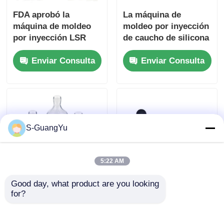
FDA aprobó la
La máquina de
máquina de moldeo
moldeo por inyección
por inyección LSR
de caucho de silicona
para almohadillas de
líquida para chupetes
Enviar Consulta
Enviar Consulta
silicona resistentes al
para bebés Ultra-
calor con 120
suave
toneladas de fuerza
de sujeción
S-GuangYu
5:22 AM
Good day, what product are you looking 
Máquina de moldeo
Estudio de caso:
for?
por inyección LSR
Mejora de la calidad
con medición y
del producto de