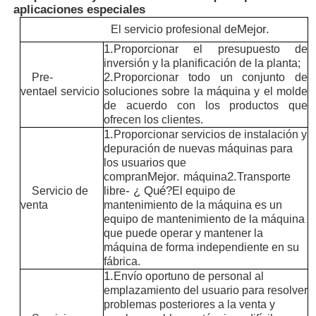
aplicaciones especiales
Mejor.
El servicio profesional de
1.
Proporcionar el presupuesto de
inversión y la planificación de la planta;
2.
Pre-
Proporcionar todo un conjunto de
el
venta
servicio
soluciones sobre la máquina y el molde
de acuerdo con los productos que
ofrecen los clientes.
1.
Proporcionar servicios de instalación y
depuración de nuevas máquinas para
los usuarios que
Mejor.
2.
compran
máquina
Transporte
- ¿ Qué?
Servicio de
libre
El equipo de
venta
mantenimiento de la máquina es un
equipo de mantenimiento de la máquina
Inicio
que puede operar y mantener la
máquina de forma independiente en su
fábrica.
Productos
1.
Envío oportuno de personal al
emplazamiento del usuario para resolver
problemas posteriores a la venta y
Sobre nosotros