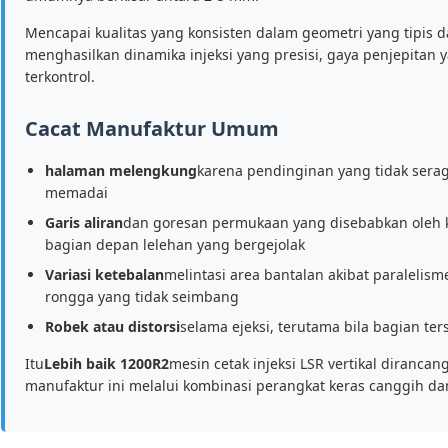
Mencapai kualitas yang konsisten dalam geometri yang tipis
menghasilkan dinamika injeksi yang presisi, gaya penjepitan
terkontrol.
Cacat Manufaktur Umum
halaman melengkung
karena pendinginan yang tidak ser
memadai
Garis aliran
dan goresan permukaan yang disebabkan oleh ke
bagian depan lelehan yang bergejolak
Variasi ketebalan
melintasi area bantalan akibat paralelis
rongga yang tidak seimbang
Robek atau distorsi
selama ejeksi, terutama bila bagian ter
Itu
Lebih baik 1200R2
mesin cetak injeksi LSR vertikal diranc
manufaktur ini melalui kombinasi perangkat keras canggih dan