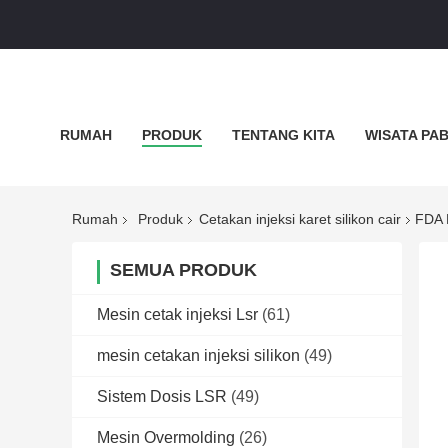
RUMAH
PRODUK
TENTANG KITA
WISATA PA
KEBIJAKAN PRIBADI
SEMUA KASUS
Rumah
Produk
Cetakan injeksi karet silikon cair
FDA 
SEMUA PRODUK
Mesin cetak injeksi Lsr
(61)
mesin cetakan injeksi silikon
(49)
Sistem Dosis LSR
(49)
Mesin Overmolding
(26)