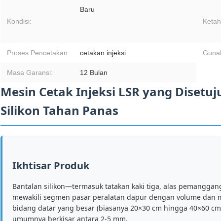
Baru
Kondisi:
Ketah
Proses Pencetakan:
cetakan injeksi
Gunak
Masa Garansi:
12 Bulan
Mesin Cetak Injeksi LSR yang Disetu
Silikon Tahan Panas
Ikhtisar Produk
Bantalan silikon—termasuk tatakan kaki tiga, alas pemangga
mewakili segmen pasar peralatan dapur dengan volume dan mar
bidang datar yang besar (biasanya 20×30 cm hingga 40×60 cm) 
umumnya berkisar antara 2-5 mm.