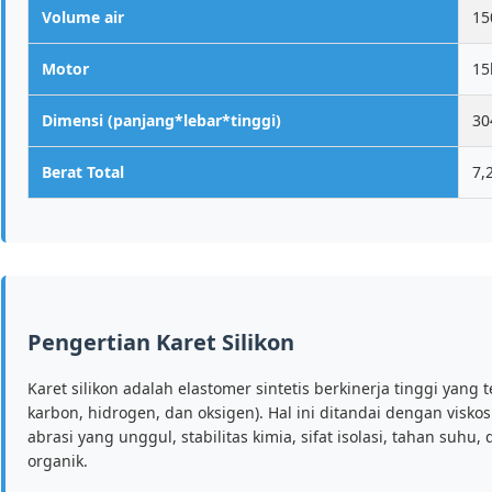
Volume air
15
Motor
15
Dimensi (panjang*lebar*tinggi)
30
Berat Total
7,
Pengertian Karet Silikon
Karet silikon adalah elastomer sintetis berkinerja tinggi yang t
karbon, hidrogen, dan oksigen). Hal ini ditandai dengan viskosi
abrasi yang unggul, stabilitas kimia, sifat isolasi, tahan suh
organik.