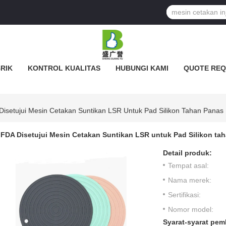
BRIK
KONTROL KUALITAS
HUBUNGI KAMI
QUOTE REQ
Disetujui Mesin Cetakan Suntikan LSR Untuk Pad Silikon Tahan Pana
FDA Disetujui Mesin Cetakan Suntikan LSR untuk Pad Silikon t
Detail produk:
Tempat asal:
Nama merek:
Sertifikasi:
Nomor model:
Syarat-syarat pem