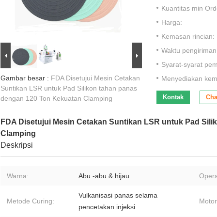
Kuantitas min Ord
Harga:
Kemasan rincian:
Waktu pengiriman
Syarat-syarat pe
Gambar besar :
FDA Disetujui Mesin Cetakan
Menyediakan ke
Suntikan LSR untuk Pad Silikon tahan panas
Kontak
Cha
dengan 120 Ton Kekuatan Clamping
FDA Disetujui Mesin Cetakan Suntikan LSR untuk Pad Sil
Clamping
Deskripsi
Warna:
Abu -abu & hijau
Opera
Vulkanisasi panas selama
Metode Curing:
Motor
pencetakan injeksi