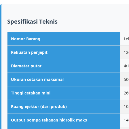
Spesifikasi Teknis
Nomor Barang
Le
Kekuatan penjepit
12
Diameter putar
Φ1
Ukuran cetakan maksimal
50
Tinggi cetakan mini
2
Ruang ejektor (dari produk)
10
Output pompa tekanan hidrolik maks
14