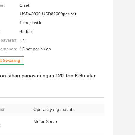
er:
1 set
USD42000-USD82000per set
Film plastik
:
45 hari
mbayaran:
T/T
mampuan:
15 set per bulan
t Sekarang
ikon tahan panas dengan 120 Ton Kekuatan
si:
Operasi yang mudah
Motor Servo
: