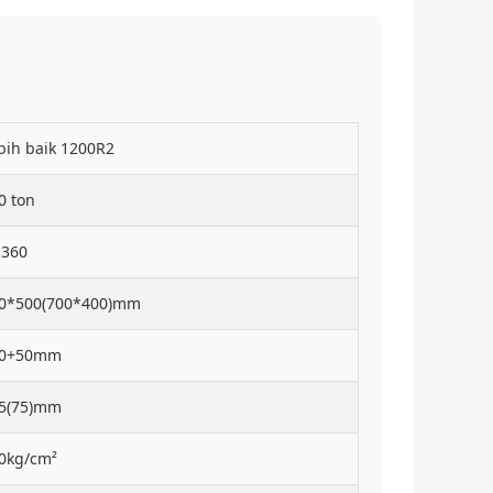
bih baik 1200R2
0 ton
360
0*500(700*400)mm
60+50mm
5(75)mm
0kg/cm²