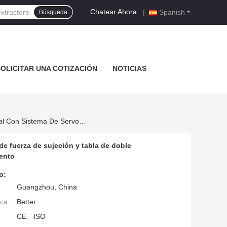
Chatear Ahora
|
Spanish
Búsqueda
SOLICITAR UNA COTIZACIÓN
NOTICIAS
Máquina De Moldeo Por Inyección LSR Vertical Con 85 Toneladas De Fuerza De Sujeción Y Tabla De Doble Deslizamiento Vertical Con Sistema De Servomotor De Alto Rendimiento
e fuerza de sujeción y tabla de doble
iento
o:
Guangzhou, China
ca:
Better
CE、ISO