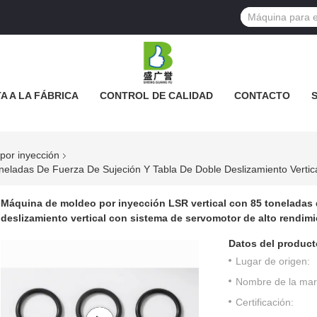
TA A LA FÁBRICA
CONTROL DE CALIDAD
CONTACTO
S LOS CASOS
por inyección
Máquina de moldeo por inyección LSR vertical con 85 toneladas d
deslizamiento vertical con sistema de servomotor de alto rendim
Datos del product
Lugar de origen:
Nombre de la mar
Certificación: