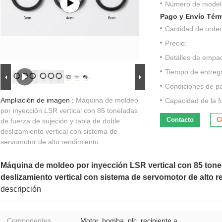
Número de model
Pago y Envío Tér
Cantidad de orde
Precio:
Detalles de empa
Tiempo de entreg
Condiciones de p
Ampliación de imagen :
Máquina de moldeo
Capacidad de la f
por inyección LSR vertical con 85 toneladas
Contacto
C
de fuerza de sujeción y tabla de doble
deslizamiento vertical con sistema de
servomotor de alto rendimiento
Máquina de moldeo por inyección LSR vertical con 85 tonel
deslizamiento vertical con sistema de servomotor de alto 
descripción
Componentes
Motor, bomba, plc, recipiente a