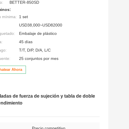
o:
BETTER-850SD
minos:
n mínima:
1 set
USD38,000~USD82000
quetado:
Embalaje de plástico
a:
45 días
ago:
T/T, D/P, D/A, L/C
uente:
25 conjuntos por mes
hatear Ahora
adas de fuerza de sujeción y tabla de doble
rendimiento
Precio competitivo