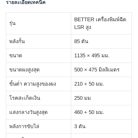
รายละเอียดเทคนิค
ทัวร์โรงงาน
BETTER เครื่องพิมพ์ฉีด
รุ่น
LSR สูง
ควบคุมคุณภาพ
พลังกั้น
85 ตัน
ขนาด
1135 × 495 มม.
ติดต่อเรา
ขนาดผงสูงสุด
500 × 475 มิลลิเมตร
ข่าว
ขั้นต่ํา ความสูงของผง
210 + 50 มม.
ทุกกรณี
โรคสะเก็ดเงิน
250 มม
แสงกลางวันสูงสุด
460 + 50 มม.
ขออ้าง
พลังการขับไล่
3 ตัน
เครื่องฉีดพลาสติก LSR