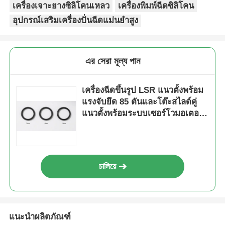
เครื่องเจาะยางซิลิโคนเหลว
เครื่องพิมพ์ฉีดซิลิโคน
อุปกรณ์เสริมเครื่องปั่นฉีดแม่นยําสูง
এর সেরা মূল্য পান
เครื่องฉีดขึ้นรูป LSR แนวตั้งพร้อม
แรงจับยึด 85 ตันและโต๊ะสไลด์คู่
แนวตั้งพร้อมระบบเซอร์โวมอเตอร์
ประสิทธิภาพสูง
চালিয়ে
แนะนำผลิตภัณฑ์