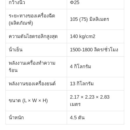
กว้างนิ้ว
Φ25
เครื่องพิมพ์ฉีดซิลิโคน
ระยะทางของเครื่องฉีด
105 (75) มิลลิเมตร
(ผลิตภัณฑ์)
ระบบการใช้ยา LSR
ความดันไฮดรอลิกสูงสุด
140 kg/cm2
น้ําเย็น
1500-1800 ลิตร/ชั่วโมง
เครื่องพัดลวดเกิน
พลังงานเครื่องทําความ
4 กิโลกรัม
ร้อน
อุปกรณ์เสริมเครื่องเจาะ
พลังงานของเครื่องยนต์
13 กิโลกรัม
การพิมพ์ฉีดยางซิลิโคนเหลว
2.17 × 2.23 × 2.83
ขนาด (L × W × H)
เมตร
การพิมพ์ซิลิโคนเหลว
น้ําหนัก
4.5 ตัน
เครื่องพิมพ์ฉีดยางซิลิโคน