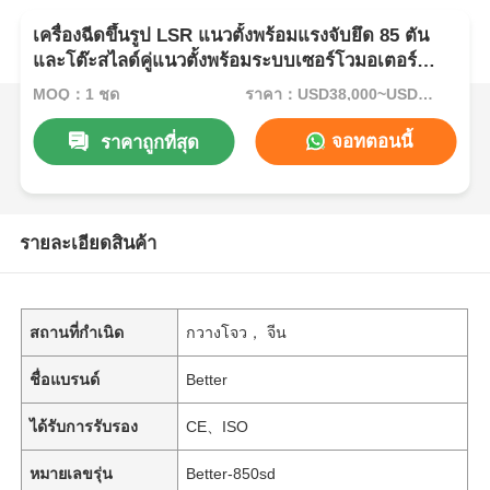
เครื่องฉีดขึ้นรูป LSR แนวตั้งพร้อมแรงจับยึด 85 ตัน
และโต๊ะสไลด์คู่แนวตั้งพร้อมระบบเซอร์โวมอเตอร์
ประสิทธิภาพสูง
MOQ：1 ชุด
ราคา：USD38,000~USD82000
จอทตอนนี้
ราคาถูกที่สุด
รายละเอียดสินค้า
สถานที่กำเนิด
กวางโจว， จีน
ชื่อแบรนด์
Better
ได้รับการรับรอง
CE、ISO
หมายเลขรุ่น
Better-850sd