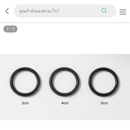
2
/
3