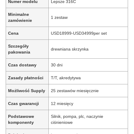
Numer modelu
Lepsze 316C
Minimalne
1 zestaw
zamówienie
Cena
USD18999-USD34999per set
Szczegóły
drewniana skrzynka
pakowania
Czas dostawy
30 dni
Zasady płatności
T/T, akredytywa
Możliwość Supply
25 zestawów miesięcznie
Czas gwarancji
12 miesięcy
Podstawowe
Silnik, pompa, plc, naczynie
komponenty
ciśnieniowe