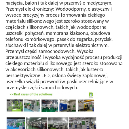
nacięcia, balon i tak dalej w przemyśle medycznym.
Przemysł elektroniczny: Wodoodporny, elastyczny i
maszyna do formowania wtryskowego silikonu
wysoce precyzyjny proces formowania ciekłego
materiału silikonowego jest szeroko stosowany w
częściach silikonowych, takich jak wodoodporne
uszczelki połączeń, membrana klaksonu, obudowa
System dawkowania LSR
telefonu komórkowego, pasek do zegarka, przycisk,
słuchawki i tak dalej w przemyśle elektronicznym.
Przemysł części samochodowych: Wysoka
Maszyna do przekształcenia
przepuszczalność i wysoka wydajność procesu produkcji
ciekłego materiału silikonowego jest szeroko stosowana
w akcesoriach silikonowych, takich jak lusterko
Akcesoria do maszyn do formowania wtryskowego
perspektywiczne LED, osłona świecy zapłonowej,
uszczelka wiązki przewodów, paski uszczelniające w
przemyśle części samochodowych.
Wstrzykiwacze odlewy z kauczuku silikonowego ciekł
Odlewanie płynnego silikonu
Silikonowy gumowy wtrysk formowania