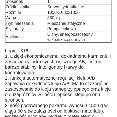
Stosunek
1:1
Źródło silnika
Serwo hydrauliczne
Rozmiar
1350x1030x1850
Waga
860 kg
Tryb mieszania
Mieszanie statyczne
Styl pracy
Pompa tłokowa
Cichy, energooszczędny,
Aplikacja
wizualizacja danych
Lepiej -316
1, Dzięki ekonomicznemu, dokładnemu karmieniu i
zasadzie cylindra synchronicznego AB, jest on
bardzo stabilny, inteligentny i łatwy do
kontrolowania.
2, funkcja automatycznej regulacji kleju A/B
Dom
zapewnia dokładność kleju A/B. Ma to szczególne
zastosowanie do kleju samoprzylepnego oraz kleju
o dużej różnicy w ilości i lepkości kleju po obu
Produkty
stronach.
3, ilość podawanego pokarmu wynosi 0-1500 g w
ciągu 60 s (w zależności od lepkości materiału).
O nas
Możliwość wymiany beczek z materiałem o