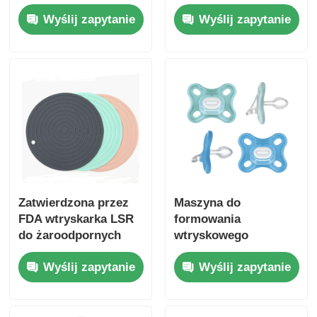
serwomotorem siły
automatycznej
Wyślij zapytanie
Wyślij zapytanie
przycisku 160 ton i
szlifierki czosnku dla
wysoką precyzją
żywności
Zatwierdzona przez
Maszyna do
FDA wtryskarka LSR
formowania
do żaroodpornych
wtryskowego
podkładek
ciucówki dla
Wyślij zapytanie
Wyślij zapytanie
silikonowych o sile
niemowląt
zwarcia 120 ton