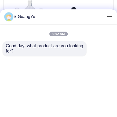
S-GuangYu
9:02 AM
Good day, what product are you looking 
Maszyna do
Badanie przypadku:
for?
formowania
Poprawa jakości
wtryskowego LSR z
produktów
precyzyjnym
silikonowych za
Wyślij zapytanie
Wyślij zapytanie
pomiarem i
pomocą
mieszaniem do
zaawansowanej
automatycznej
technologii mieszania
produkcji sutków dla
Dom
O nas
Skontaktuj się z nami
Desktop Site
niemowląt
Sitemap
Polityka prywatności