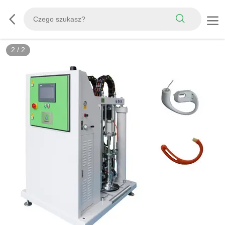
2
/
2