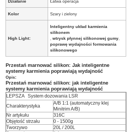
Działanie
Łatwa operacja
Kolor
Szary i zielony
Inteligentny układ karmienia
silikonem
High Light:
,
wtrysk płynnej silikonowej gumy
,
poprawę wydajności formowania
silikonowego
Przestań marnować silikon: Jak inteligentne
systemy karmienia poprawiają wydajność
Opis:
Przestań marnować silikon: jak inteligentne
systemy karmienia poprawiają wydajność
LEPSZA
System dozowania LSR
A/B 1:1 (automatyczny klej
Charakterystyka
Minitrim A/B)
Nr artykułu
316C
Objętość strzału
0 - 1500g
Tworzywo
20L / 200L