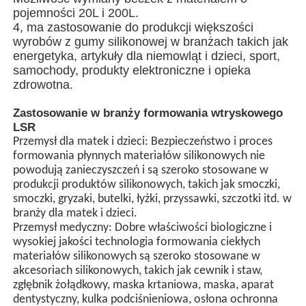
pojemności 20L i 200L.
4, ma zastosowanie do produkcji większości
Wycieczka po fabryce
wyrobów z gumy silikonowej w branżach takich jak
energetyka, artykuły dla niemowląt i dzieci, sport,
samochody, produkty elektroniczne i opieka
Kontrola jakości
zdrowotna.
Zastosowanie w branży formowania wtryskowego
Skontaktuj się z nami
LSR
Przemysł dla matek i dzieci: Bezpieczeństwo i proces
formowania płynnych materiałów silikonowych nie
Aktualności
powodują zanieczyszczeń i są szeroko stosowane w
produkcji produktów silikonowych, takich jak smoczki,
smoczki, gryzaki, butelki, łyżki, przyssawki, szczotki itd. w
Wszystkie przypadki
branży dla matek i dzieci.
Przemysł medyczny: Dobre właściwości biologiczne i
wysokiej jakości technologia formowania ciekłych
Poprosić o wycenę
materiałów silikonowych są szeroko stosowane w
akcesoriach silikonowych, takich jak cewnik i staw,
zgłębnik żołądkowy, maska ​​krtaniowa, maska, aparat
Maszyna do formowania wtryskowego Lsr
dentystyczny, kulka podciśnieniowa, osłona ochronna