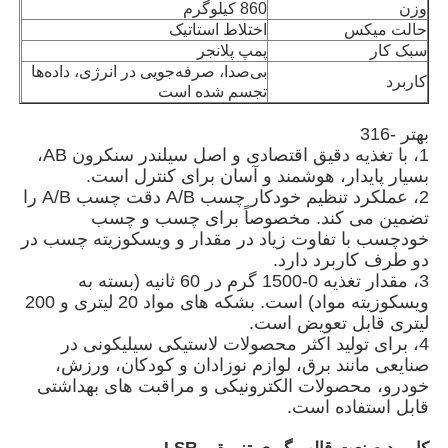
وزن
860 کیلوگرم
حالت میکس
اختلاط استاتیک
سبک کار
پمپ پلانجر
بی‌صدا، صرفه‌جویی در انرژی، داده‌ها
کاربرد
تجسم شده است
بهتر -316
1، با تغذیه دقیق اقتصادی و اصل سیلندر سنکرون AB،
بسیار پایدار، هوشمند و آسان برای کنترل است.
2، عملکرد تنظیم خودکار چسب A/B دقت چسب A/B را
تضمین می کند. مخصوصاً برای چسب و چسب
خودچسب با تفاوت زیاد در مقدار و ویسکوزیته چسب در
دو طرف کاربرد دارد.
3، مقدار تغذیه 0-1500 گرم در 60 ثانیه (بسته به
ویسکوزیته مواد) است. بشکه های مواد 20 لیتری و 200
خانه
لیتری قابل تعویض است.
4، برای تولید اکثر محصولات لاستیکی سیلیکونی در
صنایعی مانند برق، لوازم نوزادان و کودکان، ورزش،
محصولات
خودرو، محصولات الکترونیکی و مراقبت های بهداشتی
قابل استفاده است.
دربارهی ما