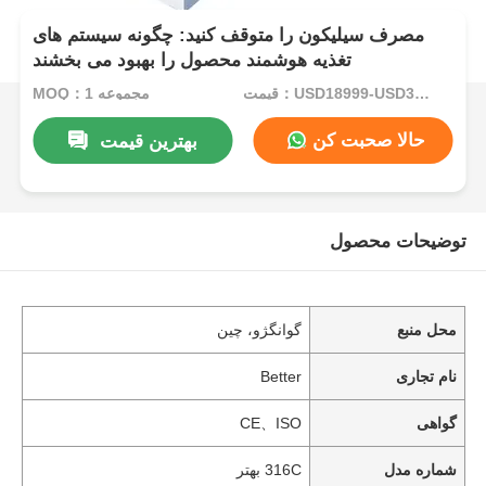
مصرف سیلیکون را متوقف کنید: چگونه سیستم های
تغذیه هوشمند محصول را بهبود می بخشند
قیمت：USD18999-USD34999per set
MOQ：1 مجموعه
حالا صحبت کن
بهترین قیمت
توضیحات محصول
محل منبع
گوانگژو، چین
نام تجاری
Better
گواهی
CE、ISO
شماره مدل
316C بهتر