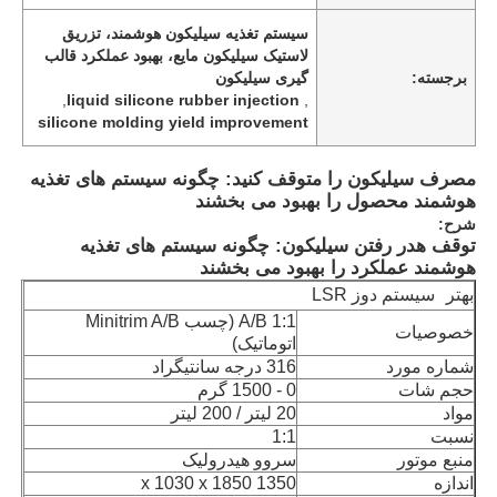
سیستم تغذیه سیلیکون هوشمند، تزریق
لاستیک سیلیکون مایع، بهبود عملکرد قالب
برجسته:
گیری سیلیکون
,
liquid silicone rubber injection
,
silicone molding yield improvement
مصرف سیلیکون را متوقف کنید: چگونه سیستم های تغذیه
هوشمند محصول را بهبود می بخشند
شرح:
توقف هدر رفتن سیلیکون: چگونه سیستم های تغذیه
هوشمند عملکرد را بهبود می بخشند
بهتر
سیستم دوز LSR
A/B 1:1 (چسب Minitrim A/B
خصوصیات
اتوماتیک)
شماره مورد
316 درجه سانتیگراد
حجم شات
0 - 1500 گرم
مواد
20 لیتر / 200 لیتر
نسبت
1:1
منبع موتور
سروو هیدرولیک
اندازه
1350 x 1030 x 1850