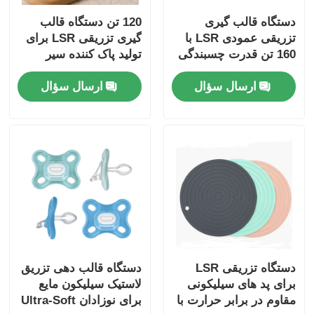
دستگاه قالب گیری
120 تن دستگاه قالب
تزریقی عمودی LSR با
گیری تزریقی LSR برای
160 تن قدرت چسبندگی
تولید پاک کننده سیر
موتور سرو و دقت بالا
خودکار درجه غذایی
ارسال سؤال
ارسال سؤال
دستگاه تزریقی LSR
دستگاه قالب دهی تزریق
برای پد های سیلیکونی
لاستیک سیلیکون مایع
مقاوم در برابر حرارت با
برای نوزادان Ultra-Soft