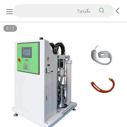
2
/
2