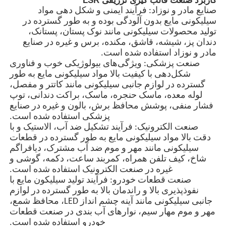
کاربرد صنعت قالب گیری تزریقی LSR
صنایع مادر و نوزاد: فرآیند ایمنی و شکل دهی مواد
سیلیکونی مایع بدون آلودگی بوده و به طور گسترده در
کارخانه تور
تولید محصولات سیلیکونی مانند نوک پستان، پستانک،
دندان پز، شیشه، قاشق، مکنده، برس و غیره در صنایع
مادر و نوزاد استفاده شده است.
کنترل کیفیت
صنعت پزشکی: ویژگی‌های بیولوژیکی خوب و فناوری
شکل‌دهی با کیفیت بالا مواد سیلیکونی مایع به طور
گسترده در لوازم جانبی سیلیکونی مانند کاتتر و مفصل،
تماس با ما
لوله معده، ماسک حنجره، ماسک، براکت دندانی، توپ
فشار منفی، پوشش محافظ برش، بالون و غیره در صنایع
پزشکی استفاده شده است.
اخبار
صنعت الکترونیک: فرآیند تشکیل ضد آب، الاستیک و با
دقت بالا مواد سیلیکونی مایع به طور گسترده در قطعات
سیلیکونی مانند مهر و موم ضد آب مشترک، دیافراگم
همه موارد
شاخ، کیف تلفن همراه، کمربند ساعت، دکمه، گوشی و
غیره در صنعت الکترونیک استفاده شده است.
صنعت قطعات خودرو: فرآیند تولید سیلیکون مایع با
درخواست نقل قول
نفوذپذیری بالا و راندمان بالا به طور گسترده در لوازم
جانبی سیلیکونی مانند آینه چشم انداز LED، محافظ شمع،
مهر و موم مهار سیم، نوارهای آب بندی در صنعت قطعات
دستگاه قالب دهی تزریقی Lsr
خودرو استفاده شده است.