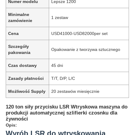
Numer modelu
Lepsze 1200
Minimalne
1 zestaw
zamówienie
Cena
USD41000-USD82000per set
Szczegóły
Opakowanie z tworzywa sztucznego
pakowania
Czas dostawy
45 dni
Zasady płatności
T/T, D/P, L/C
Możliwość Supply
20 zestawów miesięcznie
120 ton siły przycisku LSR Wtryskowa maszyna do
produkcji automatycznej szlifierki czosnku dla
żywności
Opis:
Wyrób LSR do wtryskowania