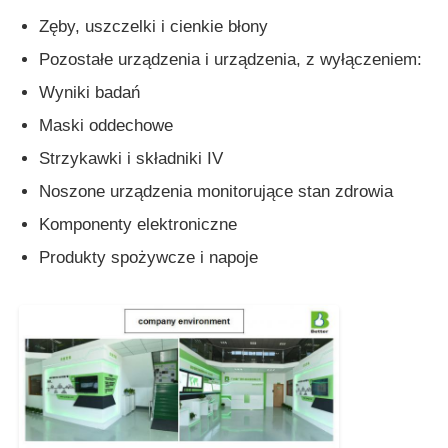
Zęby, uszczelki i cienkie błony
maszyna do formowania wtryskowego silikonu
Pozostałe urządzenia i urządzenia, z wyłączeniem:
Wyniki badań
System dawkowania LSR
Maski oddechowe
Strzykawki i składniki IV
Maszyna do przekształcenia
Noszone urządzenia monitorujące stan zdrowia
Komponenty elektroniczne
Akcesoria do maszyn do formowania wtryskowego
Produkty spożywcze i napoje
Wstrzykiwacze odlewy z kauczuku silikonowego ciekł
Odlewanie płynnego silikonu
Silikonowy gumowy wtrysk formowania