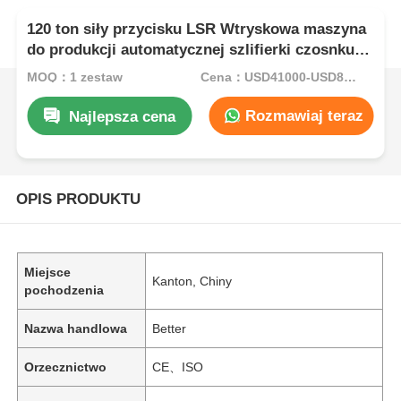
120 ton siły przycisku LSR Wtryskowa maszyna
do produkcji automatycznej szlifierki czosnku
dla żywności
MOQ：1 zestaw
Cena：USD41000-USD82000per set
Rozmawiaj teraz
Najlepsza cena
OPIS PRODUKTU
Miejsce
Kanton, Chiny
pochodzenia
Nazwa handlowa
Better
Orzecznictwo
CE、ISO