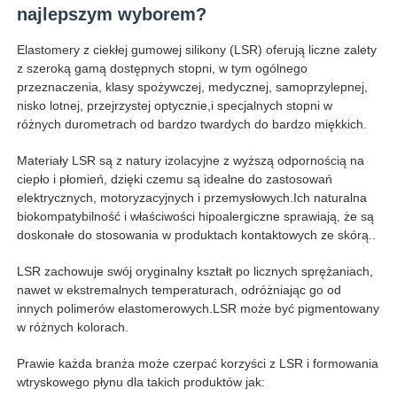
najlepszym wyborem?
Elastomery z ciekłej gumowej silikony (LSR) oferują liczne zalety
Wycieczka po fabryce
z szeroką gamą dostępnych stopni, w tym ogólnego
przeznaczenia, klasy spożywczej, medycznej, samoprzylepnej,
nisko lotnej, przejrzystej optycznie,i specjalnych stopni w
Kontrola jakości
różnych durometrach od bardzo twardych do bardzo miękkich.
Materiały LSR są z natury izolacyjne z wyższą odpornością na
Skontaktuj się z nami
ciepło i płomień, dzięki czemu są idealne do zastosowań
elektrycznych, motoryzacyjnych i przemysłowych.Ich naturalna
biokompatybilność i właściwości hipoalergiczne sprawiają, że są
Aktualności
doskonałe do stosowania w produktach kontaktowych ze skórą..
LSR zachowuje swój oryginalny kształt po licznych sprężaniach,
Wszystkie przypadki
nawet w ekstremalnych temperaturach, odróżniając go od
innych polimerów elastomerowych.LSR może być pigmentowany
w różnych kolorach.
Poprosić o wycenę
Prawie każda branża może czerpać korzyści z LSR i formowania
wtryskowego płynu dla takich produktów jak:
Maszyna do formowania wtryskowego Lsr