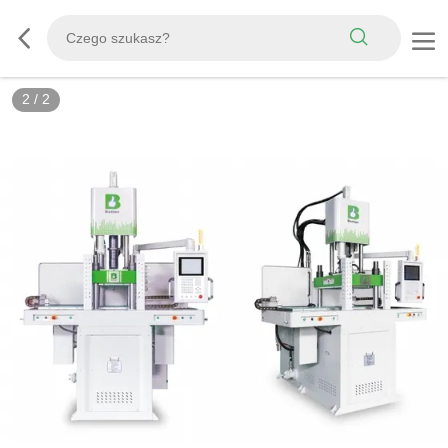
2
/
2