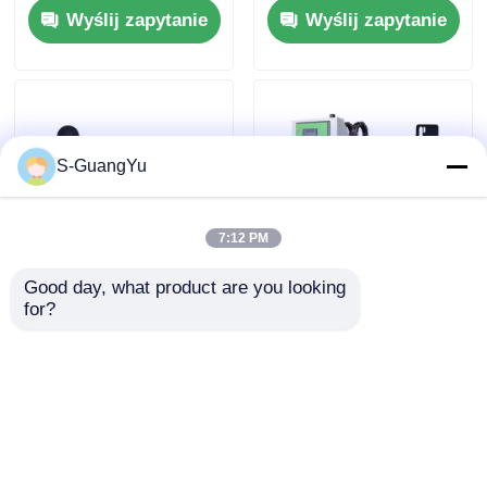
Wyślij zapytanie
Wyślij zapytanie
niemowląt
pomiarem i
mieszaniem do
automatycznej
produkcji sutków dla
niemowląt
S-GuangYu
7:12 PM
Good day, what product are you looking 
Badanie przypadku:
Przestań marnować
for?
Poprawa jakości
silikon: Jak
produktów
inteligentne systemy
silikonowych za
karmienia poprawiają
Wyślij zapytanie
Wyślij zapytanie
pomocą
wydajność
zaawansowanej
technologii mieszania