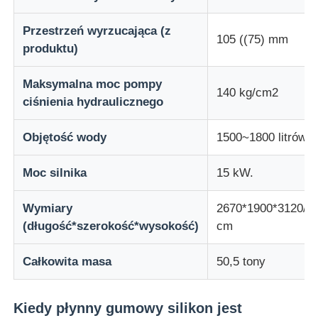
Przestrzeń wyrzucająca (z
105 ((75) mm
produktu)
Maksymalna moc pompy
140 kg/cm2
ciśnienia hydraulicznego
Objętość wody
1500~1800 litrów/h
Moc silnika
15 kW.
Wymiary
2670*1900*3120/3
Dom
(długość*szerokość*wysokość)
cm
Całkowita masa
50,5 tony
Produkty
Kiedy płynny gumowy silikon jest
O nas