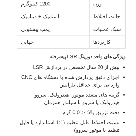
وزن
1200 کیلوگرم
حالت اختلاط
استاتیک + دینامیک
کارخانه تور
سبک عملیات
پمپ پیستونی
کنترل کیفیت
کاربردها
جهانی
تماس با ما
ویژگی های واحد دوزینگ LSR پیشرفته
بیش از 20 سال تخصص در پردازش LSR
اخبار
اجزای دقیق پردازش شده با دستگاه های CNC
وارداتی برای حداقل تلرانس
همه موارد
گزینه های متعدد موتور: هیدرولیک، سروو
هیدرولیک یا سروو با سیلندر همزمان
دقت تزریق بالا: ≤0.01 گرم
درخواست نقل قول
نسبت اختلاط قابل تنظیم (1:1 استاندارد یا قابل
تنظیم با موتور سروو)
دستگاه قالب دهی تزریقی Lsr