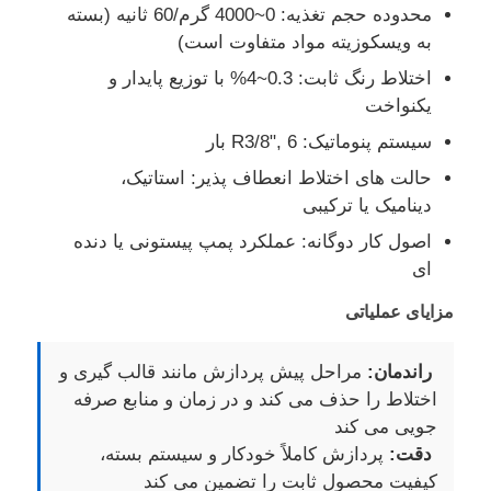
محدوده حجم تغذیه: 0~4000 گرم/60 ثانیه (بسته
به ویسکوزیته مواد متفاوت است)
ماشین تزریق سیلیکون
اختلاط رنگ ثابت: 0.3~4% با توزیع پایدار و
یکنواخت
سیستم دوز LSR
سیستم پنوماتیک: R3/8", 6 بار
حالت های اختلاط انعطاف پذیر: استاتیک،
دستگاه فرآوري
دینامیک یا ترکیبی
اصول کار دوگانه: عملکرد پمپ پیستونی یا دنده
لوازم جانبی دستگاه قالب‌گیری تزریقی
ای
مزایای عملیاتی
قالب دهی تزریقی لاستیک سیلیکونی مایع
راندمان:
مراحل پیش پردازش مانند قالب گیری و
اختلاط را حذف می کند و در زمان و منابع صرفه
قالب گیری سیلیکون مایع
جویی می کند
دقت:
پردازش کاملاً خودکار و سیستم بسته،
قالب دهی تزریقی لاستیک سیلیکونی
کیفیت محصول ثابت را تضمین می کند