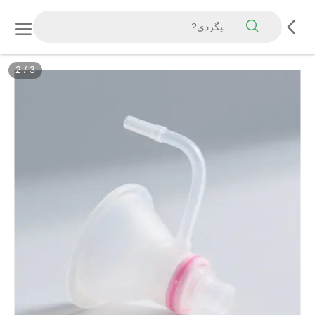
2
/
3