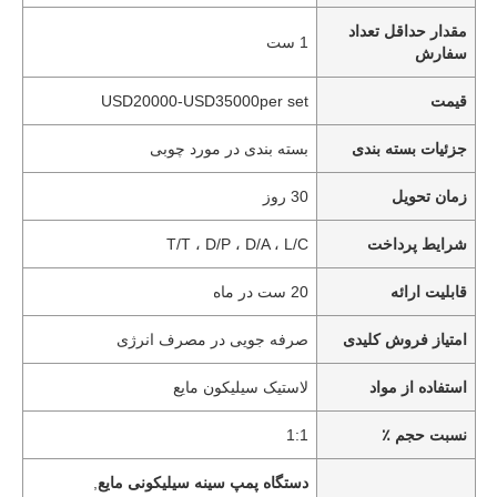
مقدار حداقل تعداد
1 ست
سفارش
قیمت
USD20000-USD35000per set
جزئیات بسته بندی
بسته بندی در مورد چوبی
زمان تحویل
30 روز
شرایط پرداخت
T/T ، D/P ، D/A ، L/C
قابلیت ارائه
20 ست در ماه
امتیاز فروش کلیدی
صرفه جویی در مصرف انرژی
استفاده از مواد
لاستیک سیلیکون مایع
نسبت حجم ٪
1:1
دستگاه پمپ سینه سیلیکونی مایع
,