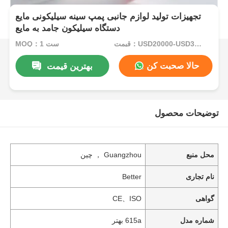
تجهیزات تولید لوازم جانبی پمپ سینه سیلیکونی مایع
دستگاه سیلیکون جامد به مایع
قیمت：USD20000-USD35000per set
MOQ：1 ست
حالا صحبت کن
بهترین قیمت
توضیحات محصول
محل منبع
Guangzhou ， چین
نام تجاری
Better
گواهی
CE、ISO
شماره مدل
615a بهتر