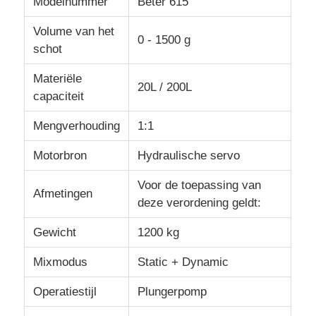
Modelnummer
Beter 615
Volume van het
0 - 1500 g
Fabrieksreis
schot
Materiële
Kwaliteitscontrole
20L / 200L
capaciteit
Mengverhouding
1:1
Contacteer ons
Motorbron
Hydraulische servo
nieuws
Voor de toepassing van
Afmetingen
deze verordening geldt:
Alle Gevallen
Gewicht
1200 kg
Mixmodus
Static + Dynamic
Vraag een offerte aan
Operatiestijl
Plungerpomp
LSR-spuitgietmachine