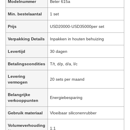
Modelnummer
Beter 615a
Min. bestelaantal
1 set
Prijs
USD20000-USD35000per set
Verpakking Details
Inpakken in houten behuizing
Levertijd
30 dagen
Betalingscondities
T/t, d/p, d/a, l/c
Levering
20 sets per maand
vermogen
Belangrijke
Energiebesparing
verkooppunten
Gebruik materiaal
Vloeibaar siliconenrubber
Volumeverhouding
1:1