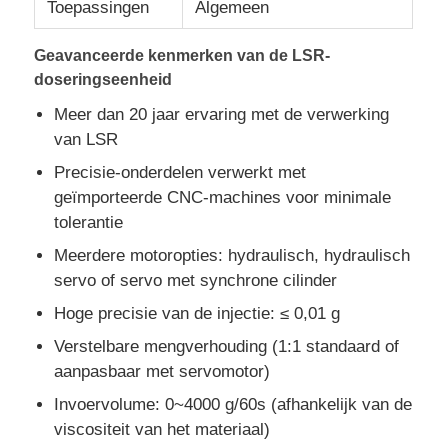
Toepassingen
Algemeen
Silicone spuitgietmachine
Geavanceerde kenmerken van de LSR-
doseringseenheid
Meer dan 20 jaar ervaring met de verwerking
LSR Doseersysteem
van LSR
Precisie-onderdelen verwerkt met
Overvormmachine
geïmporteerde CNC-machines voor minimale
tolerantie
Accessoires voor spuitgietmachines
Meerdere motoropties: hydraulisch, hydraulisch
servo of servo met synchrone cilinder
Injectievorming van vloeibare siliconenrubber
Hoge precisie van de injectie: ≤ 0,01 g
Verstelbare mengverhouding (1:1 standaard of
het vloeibare silicone vormen
aanpasbaar met servomotor)
Invoervolume: 0~4000 g/60s (afhankelijk van de
viscositeit van het materiaal)
Injectievorm van siliconenrubber