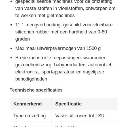
gespecialiseerde machines voor de omzetting
van vaste stoffen in vloeistoffen, ontworpen om
te werken met gietmachines
11:1 mengverhouding, geschikt voor vloeibare
siliconen rubber met een hardheid van 0-80
graden
Maximaal uitwerpsvermogen van 1500 g
Brede industriële toepassingen, waaronder
gezondheidszorg, babyproducten, automobiel,
elektronica, sportapparatuur en dagelijkse
benodigdheden
Thuis
Technische specificaties
Kenmerkend
Specificatie
Producten
Type omzetting
Vaste siliconen tot LSR
Over ons