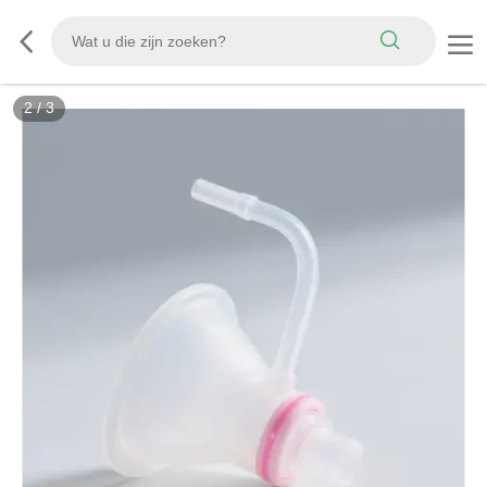
2
/
3