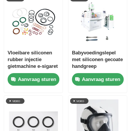
Vloeibare siliconen
Babyvoedingslepel
rubber injectie
met siliconen gecoate
gietmachine e-sigaret
handgreep
siliconen olie-
vormmachine LSR
Aanvraag sturen
Aanvraag sturen
lekkepreventie zegel
hoge elasticiteit
ring