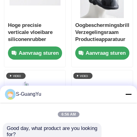
Hoge precisie
Oogbeschermingsbrillen
verticale vloeibare
Verzegelingsraam
siliconenrubber
Productieapparatuur
machine O-ringen
Vloeibare siliconen
Aanvraag sturen
Aanvraag sturen
voor verticale LSR-
machine
S-GuangYu
6:56 AM
Good day, what product are you looking 
Nieuwe energie
Vloeibare siliconen
for?