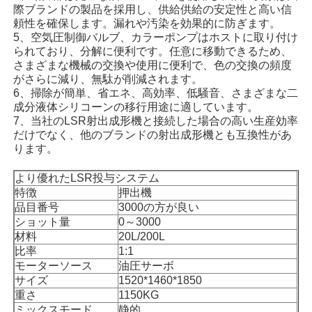
際ブランドの製品を採用し、供給供給の安定性と高い信
頼性を確保します。漏れや汚染を効果的に防ぎます。
5、空気圧制御バルブ、カラーポンプはホストに取り付け
られており、分解に便利です。任意に移動できるため、
さまざまな機械の交換や使用に便利で、色の交換の頻度
がさらに減り、無駄が削減されます。
6、掃除が簡単、省エネ、高効率、低騒音、さまざまな二
成分液体シリコーンの移行用途に適しています。
7、当社のLSR射出成形機と接続した場合の高い生産効率
だけでなく、他のブランドの射出成形機とも互換性があ
ります。
より優れたLSR投与システム
特徴
押出機
品目番号
3000の方が良い
ホーム
ショット量
0～3000
材料
20L/200L
比率
1:1
製品
モーターソース
油圧サーボ
サイズ
1520*1460*1850
重さ
1150KG
企業情報
ミックスモード
静的