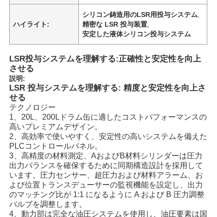
シリコン鋳造用のLSR用投与システム
,
ハイライト:
精密な LSR 投与装置
,
安定した液体シリコン投与システム
LSR投与システムを理解する:正確性と安定性を向上
させる
説明:
LSR 投与システムを理解する: 精度と安定性を向上さ
せる
テクノロジー
1、20L、200Lドラム缶に適したコストパフォーマンスの
高いプレミアムデザイン。
2、高効率で使いやすく、安定性の高いシステムを備えた
PLCコントロールパネル。
3、高精度の材料測定、AおよびB材料シリンダーは圧力
出力バランスを確保するために同期構造設計を採用して
います。圧力センサー、超圧力および材料アラーム、お
よび位置トランスデューサーの監視機能を設定し、出力
のマッチング比が 1:1 になるように A および B 圧力調整
バルブを調整します。
4、動力部は完全な油圧システムを使用し、油圧要素は国