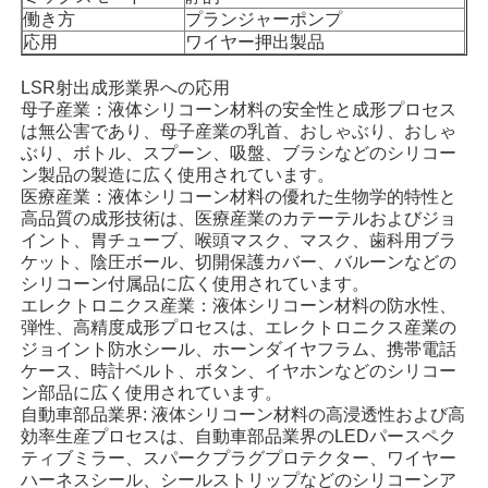
働き方
プランジャーポンプ
応用
ワイヤー押出製品
会社案内
LSR射出成形業界への応用
母子産業：液体シリコーン材料の安全性と成形プロセス
は無公害であり、母子産業の乳首、おしゃぶり、おしゃ
品質管理
ぶり、ボトル、スプーン、吸盤、ブラシなどのシリコー
ン製品の製造に広く使用されています。
医療産業：液体シリコーン材料の優れた生物学的特性と
お問い合わせ
高品質の成形技術は、医療産業のカテーテルおよびジョ
イント、胃チューブ、喉頭マスク、マスク、歯科用ブラ
ケット、陰圧ボール、切開保護カバー、バルーンなどの
ニュース
シリコーン付属品に広く使用されています。
エレクトロニクス産業：液体シリコーン材料の防水性、
弾性、高精度成形プロセスは、エレクトロニクス産業の
すべての場合
ジョイント防水シール、ホーンダイヤフラム、携帯電話
ケース、時計ベルト、ボタン、イヤホンなどのシリコー
ン部品に広く使用されています。
見積依頼
自動車部品業界: 液体シリコーン材料の高浸透性および高
効率生産プロセスは、自動車部品業界のLEDパースペク
ティブミラー、スパークプラグプロテクター、ワイヤー
LSR射出成形機
ハーネスシール、シールストリップなどのシリコーンア