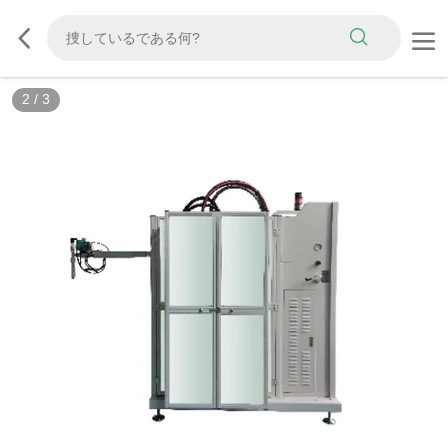
2
/
3