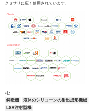
クセサリに広く使用されています。
シリコン注射型機
LSR 投与システム
オーバーモールディングマシン
インジェクション鋳造機用アクセサリー
液体シリコンゴム注射型
液体のシリコーンの鋳造物
札:
鋳造機
液体のシリコーンの射出成形機械
LSR注射型機
シリコンゴムの注射型