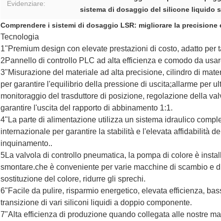
Evidenziare:
sistema di dosaggio del silicone liquido s
Comprendere i sistemi di dosaggio LSR: migliorare la precisione e 
Tecnologia
1"Premium design con elevate prestazioni di costo, adatto per ta
2Pannello di controllo PLC ad alta efficienza e comodo da usar
3"Misurazione del materiale ad alta precisione, cilindro di mater
per garantire l'equilibrio della pressione di uscita;allarme per u
monitoraggio del trasduttore di posizione, regolazione della val
garantire l'uscita del rapporto di abbinamento 1:1.
4"La parte di alimentazione utilizza un sistema idraulico comple
internazionale per garantire la stabilità e l'elevata affidabilità 
inquinamento..
5La valvola di controllo pneumatica, la pompa di colore è instal
smontare.che è conveniente per varie macchine di scambio e di u
sostituzione del colore, ridurre gli sprechi.
6"Facile da pulire, risparmio energetico, elevata efficienza, bas
transizione di vari siliconi liquidi a doppio componente.
7"Alta efficienza di produzione quando collegata alle nostre 