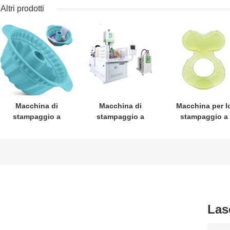
Altri prodotti
Macchina di
Macchina di
Macchina per l
stampaggio a
stampaggio a
stampaggio a
iniezione
iniezione LSR a
iniezione
orizzontale LSR
rotazione
verticale LSR c
con misurazione
verticale con
sistema
e miscelazione di
aumento
servoidraulico 
precisione,
dell'efficienza del
circuito chius
funzionamento
30%, 85
per la produzio
automatizzato e
tonnellate di
di set di denti p
sistema di
forza di fissaggio
bambini
Las
controllo
e servomotore
avanzato