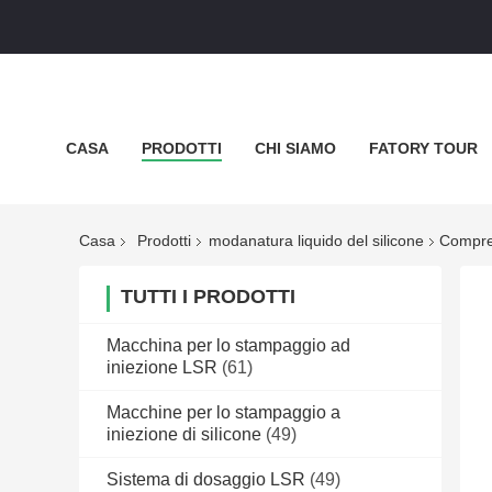
CASA
PRODOTTI
CHI SIAMO
FATORY TOUR
POLITICA SULLA RISERVATEZZA
TUTTI I CASI
Casa
Prodotti
modanatura liquido del silicone
Compren
TUTTI I PRODOTTI
Macchina per lo stampaggio ad
iniezione LSR
(61)
Macchine per lo stampaggio a
iniezione di silicone
(49)
Sistema di dosaggio LSR
(49)