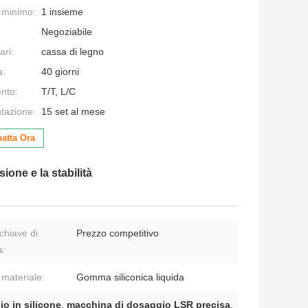
e minimo:
1 insieme
Negoziabile
ari:
cassa di legno
a:
40 giorni
nto:
T/T, L/C
ntazione:
15 set al mese
atta Ora
one e la stabilità
chiave di
Prezzo competitivo
a:
 materiale:
Gomma siliconica liquida
o in silicone
,
macchina di dosaggio LSR precisa
,