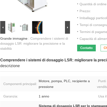
Quantità di ordin
Prezzo:
Imballaggi particol
Tempi di consegn
Termini di pagame
Grande immagine :
Comprendere i sistemi di
Capacità di alime
dosaggio LSR: migliorare la precisione e la
Contatto
Ch
stabilità
Comprendere i sistemi di dosaggio LSR: migliorare la precisi
descrizione
Motore, pompa, PLC, recipiente a
Punti 
Componenti principali:
pressione
vendit
Garanzia:
1 anno
Usa il
Sistema di dosaggio LSR per lo stampaggi