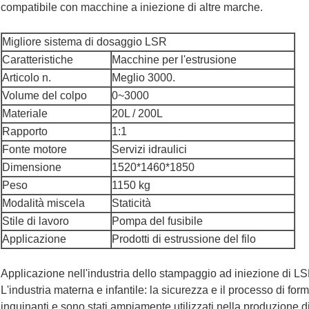
compatibile con macchine a iniezione di altre marche.
Migliore sistema di dosaggio LSR
Caratteristiche
Macchine per l'estrusione
Articolo n.
Meglio 3000.
Volume del colpo
0~3000
Materiale
20L / 200L
Rapporto
1:1
Fonte motore
Servizi idraulici
Dimensione
1520*1460*1850
Peso
1150 kg
Modalità miscela
Staticità
Stile di lavoro
Pompa del fusibile
Applicazione
Prodotti di estrussione del filo
Applicazione nell'industria dello stampaggio ad iniezione di L
L'industria materna e infantile: la sicurezza e il processo di for
inquinanti e sono stati ampiamente utilizzati nella produzione di