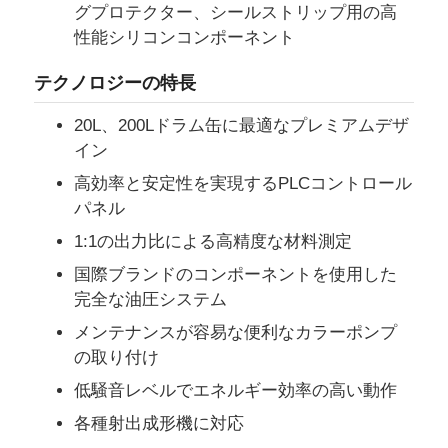
グプロテクター、シールストリップ用の高
性能シリコンコンポーネント
会社案内
テクノロジーの特長
品質管理
20L、200Lドラム缶に最適なプレミアムデザ
イン
高効率と安定性を実現するPLCコントロール
お問い合わせ
パネル
1:1の出力比による高精度な材料測定
ニュース
国際ブランドのコンポーネントを使用した
完全な油圧システム
すべての場合
メンテナンスが容易な便利なカラーポンプ
の取り付け
見積依頼
低騒音レベルでエネルギー効率の高い動作
各種射出成形機に対応
LSR射出成形機