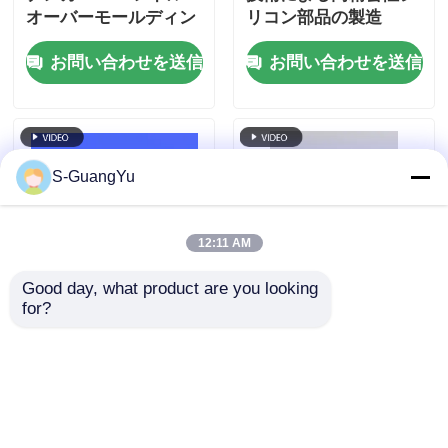
オーバーモールディン
リコン部品の製造
グマシン 耐熱カバー
お問い合わせを送信
お問い合わせを送信
ハンドル 鋳造マシン
S-GuangYu
12:11 AM
Good day, what product are you looking 
for?
垂直スライドLSR射出
液体シリコン折りたた
成形機 3キャビティカ
みカップ 完全自動
テーテルコネクタ
LSR 注射鋳造機 垂直
お問い合わせを送信
お問い合わせを送信