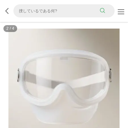
2
/
4