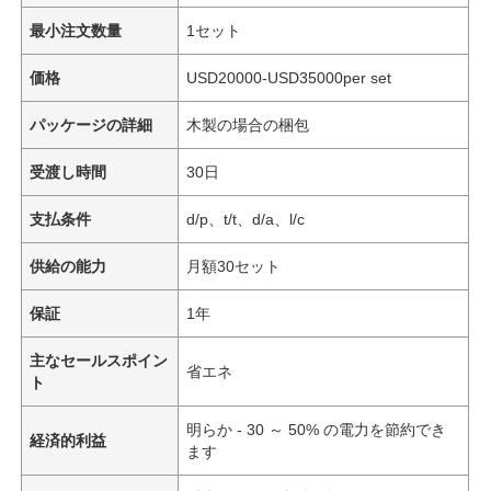
最小注文数量
1セット
価格
USD20000-USD35000per set
パッケージの詳細
木製の場合の梱包
受渡し時間
30日
支払条件
d/p、t/t、d/a、l/c
供給の能力
月額30セット
保証
1年
主なセールスポイン
省エネ
ト
明らか - 30 ～ 50% の電力を節約でき
経済的利益
ます