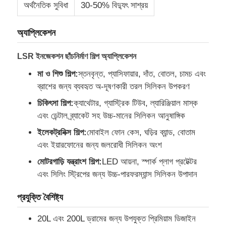
অর্থনৈতিক সুবিধা
30-50% বিদ্যুৎ সাশ্রয়
অ্যাপ্লিকেশন
LSR ইনজেকশন ছাঁচনির্মাণ শিল্প অ্যাপ্লিকেশন
মা ও শিশু শিল্প:
স্তনবৃন্ত, প্যাসিফায়ার, দাঁত, বোতল, চামচ এবং
ব্রাশের জন্য ব্যবহৃত অ-দূষণকারী তরল সিলিকন উপকরণ
চিকিৎসা শিল্প:
ক্যাথেটার, গ্যাস্ট্রিক টিউব, ল্যারিঞ্জিয়াল মাস্ক
এবং ডেন্টাল ব্র্যাকেট সহ উচ্চ-মানের সিলিকন আনুষাঙ্গিক
ইলেকট্রনিক্স শিল্প:
মোবাইল ফোন কেস, ঘড়ির ব্যান্ড, বোতাম
এবং ইয়ারফোনের জন্য জলরোধী সিলিকন অংশ
বাড়ি
মোটরগাড়ি যন্ত্রাংশ শিল্প:
LED আয়না, স্পার্ক প্লাগ প্রটেক্টর
এবং সিলিং স্ট্রিপের জন্য উচ্চ-পারফরম্যান্স সিলিকন উপাদান
পণ্য
প্রযুক্তি বৈশিষ্ট্য
20L এবং 200L ড্রামের জন্য উপযুক্ত প্রিমিয়াম ডিজাইন
আমাদের সম্পর্কে