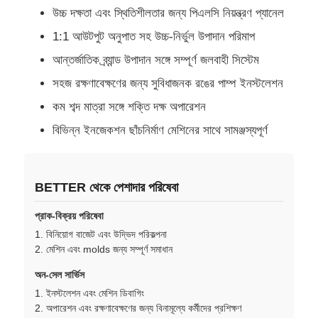
উচ্চ দক্ষতা এবং স্থিতিশীলতার জন্য পিএলসি নিয়ন্ত্রণ প্যানেল
1:1 আউটপুট অনুপাত সহ উচ্চ-নির্ভুল উপাদান পরিমাপ
কারখানা ভ্রমণ
আন্তর্জাতিক ব্র্যান্ড উপাদান সঙ্গে সম্পূর্ণ জলবাহী সিস্টেম
সহজ রক্ষণাবেক্ষণের জন্য সুবিধাজনক রঙের পাম্প ইনস্টলেশন
মান নিয়ন্ত্রণ
কম শব্দ মাত্রা সঙ্গে শক্তি দক্ষ অপারেশন
বিভিন্ন ইনজেকশন ছাঁচনির্মাণ মেশিনের সাথে সামঞ্জস্যপূর্ণ
আমাদের সাথে যোগাযোগ করুন
খবর
BETTER থেকে পেশাদার পরিষেবা
প্রাক-বিক্রয় পরিষেবা
সব ক্ষেত্রেই
1. বিনিয়োগ বাজেট এবং উদ্ভিদ পরিকল্পনা
2. মেশিন এবং molds জন্য সম্পূর্ণ সমাধান
উদ্ধৃতির জন্য আবেদন
অন-সেল সার্ভিস
1. ইনস্টলেশন এবং মেশিন ডিবাগিং
2. অপারেশন এবং রক্ষণাবেক্ষণের জন্য বিনামূল্যে কর্মীদের প্রশিক্ষণ
এলএসআর ইনজেকশন মোল্ডিং মেশিন