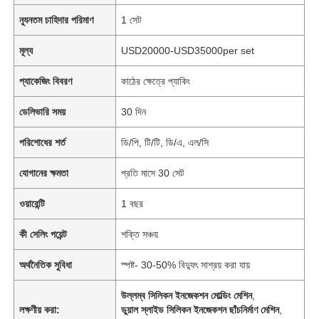
ন্যূনতম চাহিদার পরিমাণ
1 সেট
মূল্য
USD20000-USD35000per set
প্যাকেজিং বিবরণ
কাঠের ক্ষেত্রে প্যাকিং
ডেলিভারি সময়
30 দিন
পরিশোধের শর্ত
ডি/পি, টি/টি, ডি/এ, এল/সি
যোগানের ক্ষমতা
প্রতি মাসে 30 সেট
ওয়ারেন্টি
1 বছর
কী সেলিং পয়েন্ট
শক্তি সঞ্চয়
অর্থনৈতিক সুবিধা
স্পষ্ট- 30-50% বিদ্যুৎ সাশ্রয় করা যায়
উল্লম্ব সিলিকন ইনজেকশন মোল্ডিং মেশিন
,
লক্ষণীয় করা:
ডুয়াল স্লাইড সিলিকন ইনজেকশন ছাঁচনির্মাণ মেশিন
,