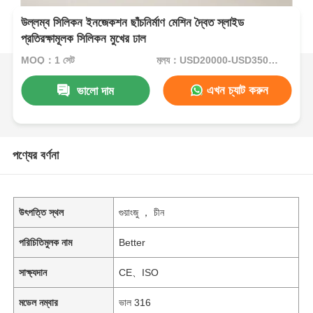
উল্লম্ব সিলিকন ইনজেকশন ছাঁচনির্মাণ মেশিন দ্বৈত স্লাইড
প্রতিরক্ষামূলক সিলিকন মুখের ঢাল
MOQ：1 সেট
মূল্য：USD20000-USD35000per set
এখন চ্যাট করুন
ভালো দাম
পণ্যের বর্ণনা
উৎপত্তি স্থল
গুয়াংজু ， চীন
পরিচিতিমুলক নাম
Better
সাক্ষ্যদান
CE、ISO
মডেল নম্বার
ভাল 316