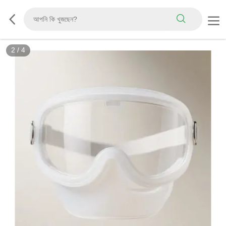
2
/
4