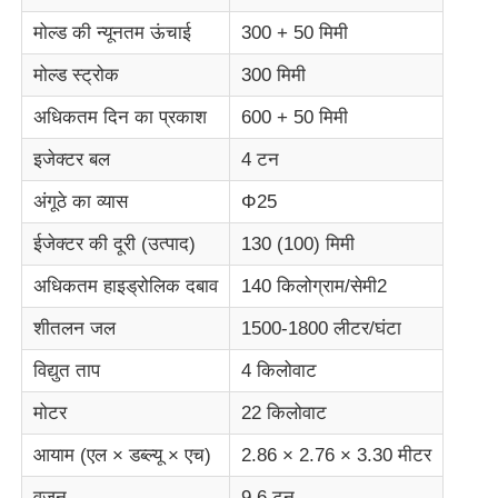
मोल्ड की न्यूनतम ऊंचाई
300 + 50 मिमी
मोल्ड स्ट्रोक
300 मिमी
अधिकतम दिन का प्रकाश
600 + 50 मिमी
इजेक्टर बल
4 टन
अंगूठे का व्यास
Φ25
ईजेक्टर की दूरी (उत्पाद)
130 (100) मिमी
अधिकतम हाइड्रोलिक दबाव
140 किलोग्राम/सेमी2
शीतलन जल
1500-1800 लीटर/घंटा
होम
विद्युत ताप
4 किलोवाट
मोटर
22 किलोवाट
उत्पाद
आयाम (एल × डब्ल्यू × एच)
2.86 × 2.76 × 3.30 मीटर
हमारे बारे में
वजन
9.6 टन