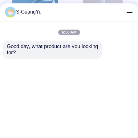
S-GuangYu
6:50 AM
Good day, what product are you looking 
200t लिक्विड सिलिकॉन रबर
बेबी बोतल और पेसिफायर
for?
इंजेक्शन उपकरण वर्टिकल
एलएसआर वर्टिकल सिलिकॉन
एलएसआर सुरक्षात्मक फेस
इंजेक्शन मोल्डिंग मशीन
शील्ड
जांच भेजें
जांच भेजें
होम
हमारे बारे में
हमसे संपर्क करें
Desktop Site
साइटमैप
गोपनीयता नीति
गुणवत्ता
एलएसआर इंजेक्शन मोल्डिंग मशीन
चीन का