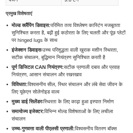
प्रमुख विशेषताएं
फैक्टरी यात्रा
मोल्ड क्लैंपिंग डिवाइस:
परिमित तत्व विश्लेषण कास्टिंग मजबूतता
सुनिश्चित करता है, बढ़ी हुई कठोरता के लिए चलती और पूंछ प्लेटों
गुणवत्ता नियंत्रण
पर hinged lugs के साथ
इंजेक्शन डिवाइसः
उच्च परिशुद्धता वाली खुराक मशीन स्थिरता,
हमसे संपर्क करें
सटीक संचालन, बुद्धिमान नियंत्रण सुनिश्चित करती है
पूर्ण डिजिटल CAN नियंत्रण:
सटीक प्रणाली दबाव और प्रवाह
समाचार
नियंत्रण, आसान संचालन और रखरखाव
विविधता:
विश्वसनीय सील, स्थिर संचालन और लंबे सेवा जीवन के
लिए यूकेएन सोलेनोइड वाल्व
सभी मामलों
मुख्य डाई सिलेंडरः
स्थिरता के लिए काढ़ा हुआ इस्पात निर्माण
एक बोली का अनुरोध
समायोज्य इजेक्टर:
विभिन्न मोल्ड विशेषताओं के लिए लचीला
संचालन
उच्च-गुणवत्ता वाली पीएलसी प्रणाली:
विश्वसनीय वितरण बॉक्स
एलएसआर इंजेक्शन मोल्डिंग मशीन