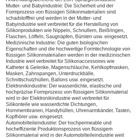
Mutter- und Babyindustrie: Die Sicherheit und der
Formprozess von flüssigen Silikonmaterialien sind
Fabrik Tour
schadstofffrei und werden in der Mutter- und
Babyindustrie weit verbreitet für die Herstellung von
Silikonprodukten wie Nippeln, Schnullern, Beißringen,
Flaschen, Löffeln, Saugnäpfen, Bürsten usw. eingesetzt.
Qualitätskontrolle
Medizinische Industrie: Die guten biologischen
Eigenschaften und die hochwertige Formtechnologie von
flüssigen Silikonmaterialien werden in der medizinischen
Kontakt
Industrie weit verbreitet für Silikonaccessoires wie
Katheter & Gelenke, Magenschläuche, Kehlkopfmasken,
Masken, Zahnspangen, Unterdruckbälle,
Nachrichten
Schnittschutzhüllen, Ballons usw. eingesetzt.
Elektronikindustrie: Der wasserdichte, elastische und
hochpräzise Formprozess von flüssigem Silikonmaterial
Alle Fälle
wird in der Elektronikindustrie weit verbreitet für
Silikonteile wie wasserdichte Dichtungen,
Hornmembranen, Handyhüllen, Uhrenarmbänder, Tasten,
Referenzen
Kopfhörer usw. eingesetzt.
Automobilteileindustrie: Der hochpermeable und
hocheffiziente Produktionsprozess von flüssigem
LSR-Spritzgießmaschine
Silikonmaterial wird in der Automobilteileindustrie weit