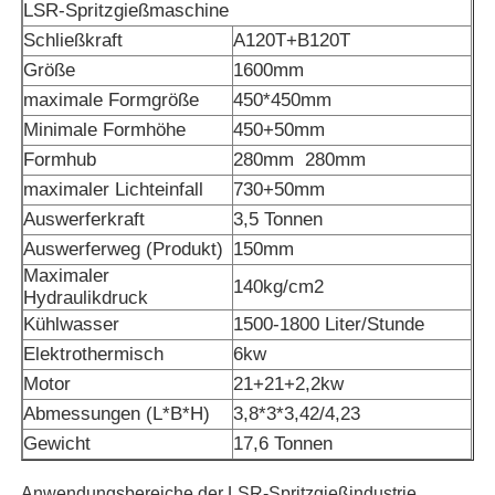
LSR-Spritzgießmaschine
Schließkraft
A120T+B120T
Größe
1600mm
maximale Formgröße
450*450mm
Minimale Formhöhe
450+50mm
Formhub
280mm
280mm
maximaler Lichteinfall
730+50mm
Auswerferkraft
3,5 Tonnen
Auswerferweg (Produkt)
150mm
Maximaler
140kg/cm2
Hydraulikdruck
Kühlwasser
1500-1800 Liter/Stunde
Startseite
Elektrothermisch
6kw
Motor
21+21+2,2kw
Abmessungen (L*B*H)
3,8*3*3,42/4,23
Produkte
Gewicht
17,6 Tonnen
Über uns
Anwendungsbereiche der LSR-Spritzgießindustrie