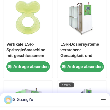
Steuerungssystem
Vertikale LSR-
LSR-Dosiersysteme
Spritzgießmaschine
verstehen:
mit geschlossenem
Genauigkeit und
Servo-
Stabilität verbessern
Anfrage absenden
Anfrage absenden
Hydrauliksystem für
die Produktion von
Kinderzähne-Sets
S-GuangYu