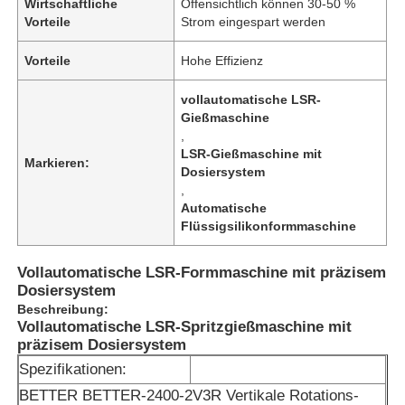
Wirtschaftliche
Offensichtlich können 30-50 %
Vorteile
Strom eingespart werden
Vorteile
Hohe Effizienz
vollautomatische LSR-
Gießmaschine
,
LSR-Gießmaschine mit
Markieren:
Dosiersystem
,
Automatische
Flüssigsilikonformmaschine
Vollautomatische LSR-Formmaschine mit präzisem
Dosiersystem
Beschreibung:
Vollautomatische LSR-Spritzgießmaschine mit
präzisem Dosiersystem
Spezifikationen:
BETTER BETTER-2400-2V3R Vertikale Rotations-