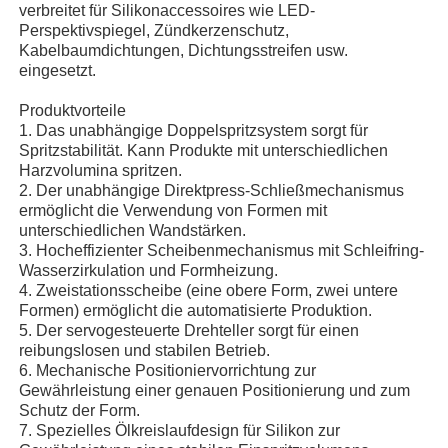
verbreitet für Silikonaccessoires wie LED-
Perspektivspiegel, Zündkerzenschutz,
Kabelbaumdichtungen, Dichtungsstreifen usw.
Silikon Spritzgießmaschine
eingesetzt.
Produktvorteile
LSR-Dosierungssystem
1.
Das unabhängige Doppelspritzsystem sorgt für
Spritzstabilität. Kann Produkte mit unterschiedlichen
Harzvolumina spritzen.
Umspritzmaschine
2. Der unabhängige Direktpress-Schließmechanismus
ermöglicht die Verwendung von Formen mit
unterschiedlichen Wandstärken.
Spritzgussmaschinen-Zubehör
3. Hocheffizienter Scheibenmechanismus mit Schleifring-
Wasserzirkulation und Formheizung.
4. Zweistationsscheibe (eine obere Form, zwei untere
Spritzgießereien aus Flüssigsilikongummi
Formen) ermöglicht die automatisierte Produktion.
5. Der servogesteuerte Drehteller sorgt für einen
reibungslosen und stabilen Betrieb.
flüssiges Silikonformteil
6. Mechanische Positioniervorrichtung zur
Gewährleistung einer genauen Positionierung und zum
Schutz der Form.
7. Spezielles Ölkreislaufdesign für Silikon zur
Silikongummi-Spritzgießerei