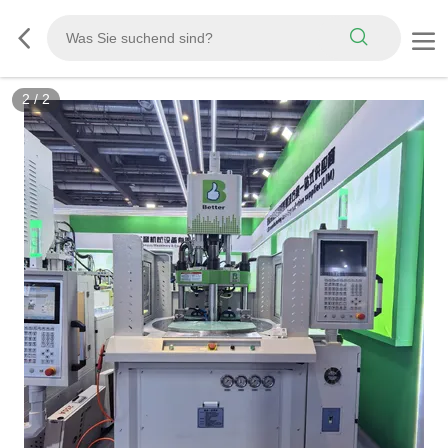
2
/
2