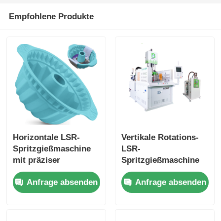
Empfohlene Produkte
Horizontale LSR-
Vertikale Rotations-
Spritzgießmaschine
LSR-
mit präziser
Spritzgießmaschine
Dosierung und
mit 30%
Anfrage absenden
Anfrage absenden
Mischung,
Effizienzsteigerung,
automatisiertem
85 Tonnen
Betrieb und
Klemmkraft und
fortschrittlichem
Servomotor